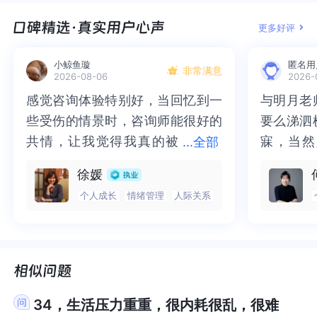
在珍惜，也相信所有的明天，你都会全力以赴，那
所有的明天，你都会全力以赴，那么你的生命将会
害，但现在的直接伤害，已经不是最初的身体伤
害，但现在的直接伤害，已经不是最初的身体伤
察到了早年成长中的这一部分创伤，那么你能做的
早年成长中的这一部分创伤，那么你能做的就是通
多，因此题主可以给自己一点时间，调整一下，可
题主可以给自己一点时间，调整一下，可以把自己
么你的生命将会充实而愉悦。始终让自己拥有一颗
充实而愉悦。始终让自己拥有一颗平常心，因为平
害，而是你自己对那次伤害事件的内心反应，只有
害，而是你自己对那次伤害事件的内心反应，只有
更多好评
就是通过自己的学习成长去疗愈这一部分创伤，如
过自己的学习成长去疗愈这一部分创伤，如果你一
以把自己从小想做的事，想去的地罗列出来，有计
从小想做的事，想去的地罗列出来，有计划的去执
平常心，因为平常心是一份沉着的信心，而信心是
常心是一份沉着的信心，而信心是一份坚定的平常
自己的内在反应模式改变了，你所受到的持续伤害
自己的内在反应模式改变了，你所受到的持续伤害
果你一直都在努力，但却依然走不出这一部分，那
直都在努力，但却依然走不出这一部分，那么你可
划的去执行一些，找到新的方向和目标。我是小凡
行一些，找到新的方向和目标。我是小凡锅，世界
一份坚定的平常心。推荐书《你就是答案》
心。推荐书《你就是答案》
才有可能消失。因此，建议你在接受精神科治疗的
才有可能消失。因此，建议你在接受精神科治疗的
小鲸鱼璇
匿名用
么你可以尝试预约专业的创伤治疗师。我是答疑馆
以尝试预约专业的创伤治疗师。我是答疑馆小耳朵
非常满意
锅，世界和我爱着你。
和我爱着你。
2026-08-06
2026-
同时，进行心理咨询，特别是寻找具有处理创伤疗
同时，进行心理咨询，特别是寻找具有处理创伤疗
小耳朵莉莉，世界和我爱着你。
莉莉，世界和我爱着你。
愈经验的咨询师，首选线下咨询的方式，如果当地
愈经验的咨询师，首选线下咨询的方式，如果当地
感觉咨询体验特别好，当回忆到一
感觉咨询体验特别好，当回忆到一
与明月老
与明月老
没有合适的资源，也可以在线上寻找，比如壹心理
没有合适的资源，也可以在线上寻找，比如壹心理
些受伤的情景时，咨询师能很好的
些受伤的情景时，咨询师能很好的
要么涕泗
要么涕泗
平台就是一个可靠的来源，这里擅长处理各类的情
平台就是一个可靠的来源，这里擅长处理各类的情
共情，让我觉得我真的被
共情，让我觉得我真的被抱住了。
寐，当然
寐，当然
...
全部
况的咨询师都不少，多联系几个，可以找到适合你
况的咨询师都不少，多联系几个，可以找到适合你
抱住了。咨询完我会感觉，内心有
咨询完我会感觉，内心有一部分未
二十多年
的抑塞之
的。自己阅读一些相关的书籍，也是一个很不错的
的。自己阅读一些相关的书籍，也是一个很不错的
徐媛
一部分未处理的情绪被注意到了，
处理的情绪被注意到了，而且当咨
来，觉得
不必再踽
方法，比如，《不原谅也没关系》。这本书的内容
方法，比如，《不原谅也没关系》。这本书的内容
个人成长
情绪管理
人际关系
而且当咨询师准确说出我当时的情
询师准确说出我当时的情绪，我感
再困于桎
梏，更不
对于复杂性创伤有很多介绍，它会让你明白，你身
对于复杂性创伤有很多介绍，它会让你明白，你身
绪，我感觉当时那个弱小的小女孩
觉当时那个弱小的小女孩被看到
积，靡有
孑遗。“
上出现的各种“不正常”的表现，实际是你的身心所
上出现的各种“不正常”的表现，实际是你的身心所
被看到了，做完咨询，确实内心感
了，做完咨询，确实内心感觉轻快
云起时”
时”，此
能采取的最佳策略（在没有获得足够的外部支持的
能采取的最佳策略（在没有获得足够的外部支持的
觉轻快了很多，感觉轻松了。很感
了很多，感觉轻松了。很感谢咨询
前行。
行。
情况下）。还有一本，《身体从未忘记》，可以帮
情况下）。还有一本，《身体从未忘记》，可以帮
助你理解，你所受的创伤是如何影响了你的身心，
助你理解，你所受的创伤是如何影响了你的身心，
谢咨询师姐姐！
师姐姐！
你可以如何疗愈。还有一本很不错的，《与内心的
你可以如何疗愈。还有一本很不错的，《与内心的
34，生活压力重重，很内耗很乱，很难