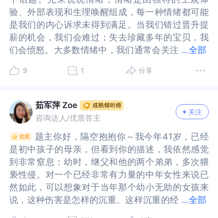
来你们是受害者，但在内心深处却有一个巨大的问
是受害者，但在内心深处却有一个巨大的问号：他
验、外部表现和生理唤醒组成，每一种情绪都可能
验、外部表现和生理唤醒组成，每一种情绪都可能
号：他们为什么会这么做？这个世界为什么会这
们为什么会这么做？这个世界为什么会这样？当这
是我们的内心诉求未得到满足。当我们错过晋升提
是我们的内心诉求未得到满足。当我们错过晋升提
样？当这个问题内心无法解答时，就会转而把错误
个问题内心无法解答时，就会转而把错误归因于自
薪的机会，我们会难过；失去珍藏多年的宝贝，我
薪的机会，我们会难过；失去珍藏多年的宝贝，我
归因于自己——“肯定是我做错了什么，才会发生这
己——“肯定是我做错了什么，才会发生这样的
们会愤怒。大多数情绪中，我们通常会关注
们会愤怒。大多数情绪中，我们通常会关注那些容
...
全部
样的事。”这种扭曲的信念，虽然在内心给了自己一
事。”这种扭曲的信念，虽然在内心给了自己一
那些容易辨识的，比较外显的情绪，如愤怒，恐
易辨识的，比较外显的情绪，如愤怒，恐惧，自残
个“说法”，但却成了一根长长的刺，深深地扎在内
个“说法”，但却成了一根长长的刺，深深地扎在内
9
1
分享
惧，自残等。而较为内隐的情绪，如内疚，自责，
等。而较为内隐的情绪，如内疚，自责，羞愧等，
心深处，不停地折磨着你。第三，你提到自己“浑浑
心深处，不停地折磨着你。第三，你提到自己“浑浑
羞愧等，却容易被忽略。因为这些情绪往往深压于
却容易被忽略。因为这些情绪往往深压于人们的心
噩噩”的状态，以及多次结婚、离婚。其实，这也是
噩噩”的状态，以及多次结婚、离婚。其实，这也是
人们的心灵深处，如鬼魅穿行，难以用言语向他人
灵深处，如鬼魅穿行，难以用言语向他人诉说并获
在经受创伤后，我们的身心系统采取的一种策
在经受创伤后，我们的身心系统采取的一种策
茹军萍 Zoe
关注
诉说并获得别人的谅解。羞愧是一种与消极自我评
得别人的谅解。羞愧是一种与消极自我评价相关的
略：“解离”。简单说，就是当我们遭受严重伤害
略：“解离”。简单说，就是当我们遭受严重伤害
咨询达人/优质答主
价相关的负面社会情绪，其倾向于将消极结果归因
负面社会情绪，其倾向于将消极结果归因于个体自
后，因为那种痛苦的感觉过于沉重，难以承受，我
后，因为那种痛苦的感觉过于沉重，难以承受，我
题主你好，隔空抱抱你～我今年41岁，已经
题主你好，隔空抱抱你～我今年41岁，已经
于个体自身的内在特点，并责备整体的自我，从而
身的内在特点，并责备整体的自我，从而形成难以
们的心灵采取了一种“自我麻木”、“抽离”的方式，避
们的心灵采取了一种“自我麻木”、“抽离”的方式，避
是初中孩子的母亲，但看到你的描述，我依然感觉
是初中孩子的母亲，但看到你的描述，我依然感觉
形成难以忍受的难堪、痛苦、耻辱的体验。这样的
忍受的难堪、痛苦、耻辱的体验。这样的情绪被压
免对痛苦做出回应，从而降低被伤害的痛苦。但这
免对痛苦做出回应，从而降低被伤害的痛苦。但这
到非常窒息：幼时，继父和他的两个弟弟，多次猥
到非常窒息：幼时，继父和他的两个弟弟，多次猥
情绪被压制在潜意识中，身体的细胞记住了这种感
制在潜意识中，身体的细胞记住了这种感觉。当碰
样的状态，也会使我们在人际关系中采取类似的策
样的状态，也会使我们在人际关系中采取类似的策
亵性侵。对一个已经非常有力量的中年女性来说已
亵性侵。对一个已经非常有力量的中年女性来说已
觉。当碰到类似的场景时，这种身体的记忆被激
到类似的场景时，这种身体的记忆被激活，全身感
略，无法对他人敞开心扉，带来的结果就是，别人
略，无法对他人敞开心扉，带来的结果就是，别人
然如此，可以想象对于当年那个幼小无助的女孩来
然如此，可以想象对于当年那个幼小无助的女孩来
活，全身感到紧张，呼吸加快。这在心理学上叫“情
到紧张，呼吸加快。这在心理学上叫“情结”，或者
对你也比较冷漠，这会形成一种恶性循环。你现在
对你也比较冷漠，这会形成一种恶性循环。你现在
说，这种伤害是怎样的沉重。这样沉重的经
说，这种伤害是怎样的沉重。这样沉重的经历一直
...
全部
结”，或者叫情绪按钮。就如题主所写，我一生浑浑
叫情绪按钮。就如题主所写，我一生浑浑噩噩，多
经历的就是这种情况。以上种种，最核心的原因就
经历的就是这种情况。以上种种，最核心的原因就
历一直困着这个小女孩，即使现在当年的小女孩已
困着这个小女孩，即使现在当年的小女孩已经成
噩噩，多次结婚离婚，心理时常自责羞愧…我们可
次结婚离婚，心理时常自责羞愧…我们可以试着问
是你幼时的不幸经历，它像一只毒箭，你被射中之
是你幼时的不幸经历，它像一只毒箭，你被射中之