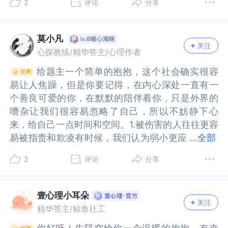
2
评论
分享
经成年，但她却依然无力摆脱当初的噩梦，那个梦
年，但她却依然无力摆脱当初的噩梦，那个梦如此
以试着问问自己，如果此刻自责和羞愧的情绪会表
问自己，如果此刻自责和羞愧的情绪会表达，它会
后，上面的毒素长期、持续蔓延，对你造成了全面
后，上面的毒素长期、持续蔓延，对你造成了全面
如此黑暗，似乎怎样都看不到前方有任何的光亮。
黑暗，似乎怎样都看不到前方有任何的光亮。回看
达，它会向自己诉说什么？很多时候，影响我们行
向自己诉说什么？很多时候，影响我们行为的并不
而且长久的伤害。这些伤害就包括你被“羞耻、自
而且长久的伤害。这些伤害就包括你被“羞耻、自
回看过往，似乎能带给她的只有黑暗和抑郁，但她
过往，似乎能带给她的只有黑暗和抑郁，但她并不
为的并不是我们清晰记得的我们经历过的事情，尽
是我们清晰记得的我们经历过的事情，尽管有些事
责”的感觉绑架而难以自拔。其实，你背负的是那些
责”的感觉绑架而难以自拔。其实，你背负的是那些
莫小凡
关注
并不想总活在过往，她想要走出去，但是看着前
想总活在过往，她想要走出去，但是看着前方，似
管有些事情也许通过我们的否认，遗忘，压抑和理
情也许通过我们的否认，遗忘，压抑和理智化等方
伤害你的人的罪恶，这些本不该由你承担，但由于
伤害你的人的罪恶，这些本不该由你承担，但由于
心探教练/精华答主/心理作者
方，似乎也同样满是忐忑和不安，因为她不相信带
乎也同样满是忐忑和不安，因为她不相信带着“丑陋
智化等方式，已经被压抑到无意识中了，但它们还
式，已经被压抑到无意识中了，但它们还是会通过
认知的偏差，你却难以靠自己的力量走出这个误
认知的偏差，你却难以靠自己的力量走出这个误
给题主一个简单的抱抱，这个社会确实很容
给题主一个简单的抱抱，这个社会确实很容
着“丑陋的过去”的自己能够找到光亮的未来。但被
的过去”的自己能够找到光亮的未来。但被侵犯是那
是会通过情绪记忆和躯体记忆来影响我们，通过情
情绪记忆和躯体记忆来影响我们，通过情感崩溃和
区。这就像中毒的人，无法自己将毒素从体内清
区。这就像中毒的人，无法自己将毒素从体内清
易让人焦躁，但是你要记得，在内心深处一直有一
易让人焦躁，但是你要记得，在内心深处一直有一
侵犯是那个小女孩的错吗？答案当然是不。人之所
个小女孩的错吗？答案当然是不。人之所以与畜牲
感崩溃和身体不适来让我们意识到它们实际的存
身体不适来让我们意识到它们实际的存在，身体的
除。在你年幼的时候，为了在那个可怕的环境中生
除。在你年幼的时候，为了在那个可怕的环境中生
个善良可爱的你，在默默的陪伴着你，只是外界的
个善良可爱的你，在默默的陪伴着你，只是外界的
以与畜牲不同，在于人知礼仪，懂得约束自己内心
不同，在于人知礼仪，懂得约束自己内心的欲望，
在，身体的反应是一种躯体记忆。我们可以问问自
反应是一种躯体记忆。我们可以问问自己，回过头
存下来，你发展出“假装没事”、“在心理上逃离自己
存下来，你发展出“假装没事”、“在心理上逃离自己
嘈杂让我们很容易忽略了自己，所以不妨静下心
嘈杂让我们很容易忽略了自己，所以不妨静下心
的欲望，当人不能做到约束自我，突破道德边界，
当人不能做到约束自我，突破道德边界，伤害自己
己，回过头来如何看待自己幼时的那些经历？我的
来如何看待自己幼时的那些经历？我的内心如何来
的身体”、“让自己麻木”等生存策略，这些策略在当
的身体”、“让自己麻木”等生存策略，这些策略在当
来，给自己一点时间和空间。1.被伤害的人往往更容
来，给自己一点时间和空间。1.被伤害的人往往更容
伤害自己的亲人时，那便只能称为畜牲。被畜牲伤
的亲人时，那便只能称为畜牲。被畜牲伤害，又怎
内心如何来解释这些事情？我们也可问问自己，理
解释这些事情？我们也可问问自己，理想中的自己
时拯救了你，让你能挺过来，但在成年后，这些策
时拯救了你，让你能挺过来，但在成年后，这些策
易被指责和欺凌有时候，我们认为弱小更应
易被指责和欺凌有时候，我们认为弱小更应该被保
...
全部
害，又怎么能是自己有错呢？尤其是那个女孩，尚
么能是自己有错呢？尤其是那个女孩，尚未成年，
想中的自己是怎样？为此我能做些什么？然而，觉
是怎样？为此我能做些什么？然而，觉察正是改变
略却成了你建立与他人的健康关系的阻碍，让你无
略却成了你建立与他人的健康关系的阻碍，让你无
该被保护，但事实确实弱小更容易被淘汰，因此我
护，但事实确实弱小更容易被淘汰，因此我们能做
未成年，仍需要被保护，当身边无人能保护自己
仍需要被保护，当身边无人能保护自己时，无论她
察正是改变的开始，我们可以尝试学习转移注意
的开始，我们可以尝试学习转移注意力，当我们出
法体会到真实的快乐感。你把施暴者的罪行，当成
法体会到真实的快乐感。你把施暴者的罪行，当成
2
评论
分享
们能做的就是让自己逐渐成长，外界的帮助是一时
的就是让自己逐渐成长，外界的帮助是一时的，自
时，无论她选择什么，都是在竭尽全力保护自己而
选择什么，都是在竭尽全力保护自己而已。被畜牲
力，当我们出现负面情绪时，可以试着对自己
现负面情绪时，可以试着对自己喊“停”，去关注自
了自己的过错，把这种沉重的负担，强加在自己身
了自己的过错，把这种沉重的负担，强加在自己身
的，自己才是自己唯一的依靠哦。题主不必自责，
己才是自己唯一的依靠哦。题主不必自责，也不必
已。被畜牲伤害，活着便是当年那个小女孩的胜
伤害，活着便是当年那个小女孩的胜利，只是这场
喊“停”，去关注自己的呼吸，打开自己的感官，把
己的呼吸，打开自己的感官，把注意力的空隙填
上，一直到现在。如果这个问题不解决，你今后的
上，一直到现在。如果这个问题不解决，你今后的
也不必羞愧，被伤害不是你的问题，也不是你的过
羞愧，被伤害不是你的问题，也不是你的过错，只
利，只是这场胜利带着伤疤。但伤疤只是你人生道
胜利带着伤疤。但伤疤只是你人生道路上的一个印
注意力的空隙填满，然后可以通过深呼吸和简单拉
满，然后可以通过深呼吸和简单拉伸运动等让自己
壹心理小耳朵
生活，就会一直处于这种“浑浑噩噩”、感受不到幸
生活，就会一直处于这种“浑浑噩噩”、感受不到幸
关注
错，只是那些恶人把所有的事都推到了你的身上，
是那些恶人把所有的事都推到了你的身上，外界的
路上的一个印记，并不妨碍你是你，也不与其他任
记，并不妨碍你是你，也不与其他任何人相干。当
伸运动等让自己抽离，冥想和正念也是非常不错的
抽离，冥想和正念也是非常不错的调节方式。我们
精华答主/鲸鱼社工
福与快乐的状态。你的重度抑郁、重度焦虑症状是
福与快乐的状态。你的重度抑郁、重度焦虑症状是
外界的人也不理解，各种闲言碎语确实是一把无形
人也不理解，各种闲言碎语确实是一把无形的刀，
何人相干。当然，可能以上这些也并不能支持你从
然，可能以上这些也并不能支持你从当下的困境里
调节方式。我们可以尝试真诚地对自己说，你现在
可以尝试真诚地对自己说，你现在如此委屈，是因
在提醒你，现在的情况已经很严重了，必须采取措
在提醒你，现在的情况已经很严重了，必须采取措