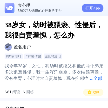
壹心理
打开App
5300万人选择的心理服务平台
38岁女，幼时被猥亵、性侵后，
我很自责羞愧，怎么办
匿名用户
#内疚羞耻
#抑郁情绪
#脆弱流泪
我今年38岁，女性，我幼时被继父和他的两个弟弟
我今年38岁，女性，我幼时被继父和他的两个弟弟
多次猥亵性侵，我一生浑浑噩噩，多次结婚离婚，
多次猥亵性侵，我一生浑浑噩噩，多次结婚离婚，
没有生育，心理时常自责羞愧，现在抑郁症
没有生育，心理时常自责羞愧，现在抑郁症焦虑症
...
全部
焦虑症重度，现任配偶对我冷漠无情，我更感活着
重度，现任配偶对我冷漠无情，我更感活着是负
是负担。
担。
661
阅读
·
6
回答
收藏