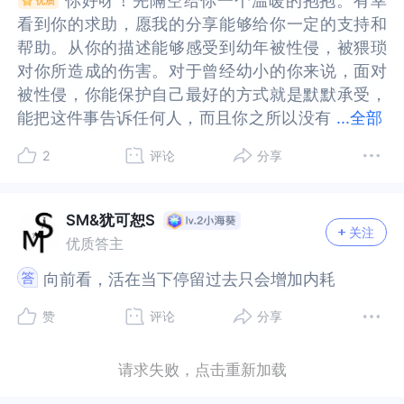
你好呀！先隔空给你一个温暖的抱抱。有幸
你好呀！先隔空给你一个温暖的抱抱。有幸
的刀，种种结合之下，似乎一切的根源都是自己的
种种结合之下，似乎一切的根源都是自己的问题，
当下的困境里走出来，请参考其他老师的建议，去
走出来，请参考其他老师的建议，去寻求专业的精
如此委屈，是因为你过去经历过类似的委屈，你太
为你过去经历过类似的委屈，你太害怕自己会再次
施，进行干预。那么，你需要怎么做呢？首先，进
施，进行干预。那么，你需要怎么做呢？首先，进
看到你的求助，愿我的分享能够给你一定的支持和
看到你的求助，愿我的分享能够给你一定的支持和
问题，这是他人给自己的道德枷锁，一下斩断确实
这是他人给自己的道德枷锁，一下斩断确实不太现
寻求专业的精神科医生和咨询师的帮助，让自己能
神科医生和咨询师的帮助，让自己能够将注意力放
害怕自己会再次受伤，就让我来理解你，拥抱你，
受伤，就让我来理解你，拥抱你，关爱这个渴望被
行情绪的“急诊”。根据你所说的情况，以及你所说
行情绪的“急诊”。根据你所说的情况，以及你所说
帮助。从你的描述能够感受到幼年被性侵，被猥琐
帮助。从你的描述能够感受到幼年被性侵，被猥琐
不太现实，可是换个角度思考一下：我们真的要为
实，可是换个角度思考一下：我们真的要为别人的
够将注意力放在当下的自己，看见当下这个有力量
在当下的自己，看见当下这个有力量寻求帮助的自
关爱这个渴望被爱的你。和自己的情感坦诚相处，
爱的你。和自己的情感坦诚相处，会慢慢安抚烦躁
的“感到活着是负担”的心理状态，这些都表明，你
的“感到活着是负担”的心理状态，这些都表明，你
对你所造成的伤害。对于曾经幼小的你来说，面对
对你所造成的伤害。对于曾经幼小的你来说，面对
别人的错误买单吗？2.其实你没有自己想的那么
错误买单吗？2.其实你没有自己想的那么差，只是
寻求帮助的自己，尽全力走好自己脚下的路。以
己，尽全力走好自己脚下的路。以上，祝好，加
会慢慢安抚烦躁不安的心，让自己从焦虑和紧张中
不安的心，让自己从焦虑和紧张中暂时走出来。都
现在一定要马上寻求专业的精神科医生的诊断与治
现在一定要马上寻求专业的精神科医生的诊断与治
被性侵，你能保护自己最好的方式就是默默承受，
被性侵，你能保护自己最好的方式就是默默承受，
差，只是自己一直没有肯定自己很多时候，我们很
自己一直没有肯定自己很多时候，我们很容易陷入
上，祝好，加油。
油。
暂时走出来。都说真正的“遗忘”是彻底接纳，在无
说真正的“遗忘”是彻底接纳，在无意识层面，你不
疗。不知你现在的情况如何，如果还没有找，一定
疗。不知你现在的情况如何，如果还没有找，一定
能把这件事告诉任何人，而且你之所以没有
能把这件事告诉任何人，而且你之所以没有把这件
...
全部
容易陷入自我否定的思维陷阱，就像是一件洁白的
自我否定的思维陷阱，就像是一件洁白的衣服，当
意识层面，你不能接纳和忘却的一个因素，可能就
能接纳和忘却的一个因素，可能就是你没有真正原
不要耽搁，到你最方便找到的三甲医院的精神科，
不要耽搁，到你最方便找到的三甲医院的精神科，
把这件事告诉你最亲近的妈妈，可能你也意识到你
事告诉你最亲近的妈妈，可能你也意识到你的妈妈
衣服，当我们一尘不染的时候，总是格外爱惜，如
我们一尘不染的时候，总是格外爱惜，如果不小心
是你没有真正原谅自己，或许那些经历无法抹去，
谅自己，或许那些经历无法抹去，但我们自己也是
或者当地的精神卫生中心，把你的情况向医生做详
或者当地的精神卫生中心，把你的情况向医生做详
2
评论
分享
的妈妈没有能力保护你，如果把这件事情告诉你的
没有能力保护你，如果把这件事情告诉你的妈妈，
果不小心被弄脏了一片，很容易破罐子破摔，让它
被弄脏了一片，很容易破罐子破摔，让它自生自灭
但我们自己也是受害者。所以我们只需要知道，这
受害者。所以我们只需要知道，这所有一切不是自
细的说明，接受专门的测评、诊断，医生应该会给
细的说明，接受专门的测评、诊断，医生应该会给
妈妈，你和妈妈都可能遭到更大的伤害，去拥抱、
你和妈妈都可能遭到更大的伤害，去拥抱、安抚那
自生自灭了。其实人生就是这样，永远不知道下一
了。其实人生就是这样，永远不知道下一秒会发生
所有一切不是自己的错就好了，我们更不必因所谓
己的错就好了，我们更不必因所谓的道德感到内疚
你开出一些药物，一定要严格遵从医嘱，按时、足
你开出一些药物，一定要严格遵从医嘱，按时、足
安抚那个曾经极度恐惧，害怕，愤怒的小女孩。一
个曾经极度恐惧，害怕，愤怒的小女孩。一定要明
秒会发生什么，但是我坚信一点：爱笑的人，一般
什么，但是我坚信一点：爱笑的人，一般运气不会
SM&犹可恕S
的道德感到内疚和自责。我们也可寻求帮助，试着
和自责。我们也可寻求帮助，试着找一个你信任并
量服药，不要自行停药、减量、换药。如果服药过
量服药，不要自行停药、减量、换药。如果服药过
关注
定要明白，曾经被性侵不是你的错，你只是一个无
白，曾经被性侵不是你的错，你只是一个无辜的受
运气不会太差。衣服会有脏和皱的时候，可是我也
太差。衣服会有脏和皱的时候，可是我也有洗和扶
优质答主
找一个你信任并一直给予你正面支持的亲友寻求倾
一直给予你正面支持的亲友寻求倾诉，也可以找个
程中有不适，也及时告诉医生，看看是否需要换
程中有不适，也及时告诉医生，看看是否需要换
辜的受害者。在那个当下，你也有竭尽全力的保护
害者。在那个当下，你也有竭尽全力的保护自己，
有洗和扶平的能力，所以与其一味的否定，不如跳
平的能力，所以与其一味的否定，不如跳出来，逐
诉，也可以找个咨询师，因为情绪一定要有一个输
咨询师，因为情绪一定要有一个输出，缓解我们内
药，但一定不能自作主张停药。精神科的治疗是为
药，但一定不能自作主张停药。精神科的治疗是为
向前看，活在当下停留过去只会增加内耗
向前看，活在当下停留过去只会增加内耗
自己，你做了你能做到的一切，你需要宽容地对待
你做了你能做到的一切，你需要宽容地对待曾经的
出来，逐步提升自己，人生哪怕会遇见很多低谷，
步提升自己，人生哪怕会遇见很多低谷，只要不放
出，缓解我们内心的沉重和阻塞。我们也可改变对
心的沉重和阻塞。我们也可改变对待生命的态度，
了稳住你当前的情绪状态，相当于一种“急诊治
了稳住你当前的情绪状态，相当于一种“急诊治
曾经的自己。张德芬老师曾经分享过自己被性侵的
自己。张德芬老师曾经分享过自己被性侵的经历，
只要不放弃，就不会掉入深渊。题主才38，人生还
弃，就不会掉入深渊。题主才38，人生还有很长的
待生命的态度，不去轻易评价曾经度过的时光，因
不去轻易评价曾经度过的时光，因为没有过去的经
赞
评论
分享
疗”，可以让你的状态不再恶化。其次，进行内心的
疗”，可以让你的状态不再恶化。其次，进行内心的
经历，如果你对这件事耿耿于怀，那就意味着别人
如果你对这件事耿耿于怀，那就意味着别人可能性
有很长的路要走，你不是谁的负担，以前的你还
路要走，你不是谁的负担，以前的你还小，确实没
为没有过去的经历，就不会有现在的你。同理，此
历，就不会有现在的你。同理，此时此刻的你也不
康复。仅有急诊是不够的，进一步的疗愈，还需要
康复。仅有急诊是不够的，进一步的疗愈，还需要
可能性侵了你一次，而你一直都在侵害自己。而且
侵了你一次，而你一直都在侵害自己。而且曾经遭
小，确实没有足够的能力保护自己，如今应该有了
有足够的能力保护自己，如今应该有了一定的选
时此刻的你也不可能对未来做出正确的判断，唯一
可能对未来做出正确的判断，唯一可以把握的就是
其他的的长期手段，特别是“自救”手段。心病还需
其他的的长期手段，特别是“自救”手段。心病还需
请求失败，点击重新加载
曾经遭遇被性侵，并不意味着你成年以后不会有好
遇被性侵，并不意味着你成年以后不会有好的亲密
一定的选择，比如基本的经济独立，当你不需要依
择，比如基本的经济独立，当你不需要依靠他人也
可以把握的就是当下的你。相信所有的今天，你都
当下的你。相信所有的今天，你都在珍惜，也相信
心来医。你现在的状况，起因是你曾经受到的伤
心来医。你现在的状况，起因是你曾经受到的伤
的亲密关系，不会有好的人生，尤其是当你已经觉
关系，不会有好的人生，尤其是当你已经觉察到了
靠他人也可以独立生存的时候，你的选择就大了很
可以独立生存的时候，你的选择就大了很多，因此