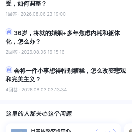
小孩对话》，不但有理论，也有具体的操作方法，
小孩对话》，不但有理论，也有具体的操作方法，
受，如何调整？
其中提到的与内心的小孩对话、写信安抚等方式，
其中提到的与内心的小孩对话、写信安抚等方式，
1回答 · 2026.08.06 23:19:00
我觉得比较适合你的情况，你可以试一下。网上推
我觉得比较适合你的情况，你可以试一下。网上推
荐的书还有很多，找几本自己感兴趣的读一下就
荐的书还有很多，找几本自己感兴趣的读一下就
行。当然，尽信书不如无书，任何一本书，如果你
行。当然，尽信书不如无书，任何一本书，如果你
36岁，将就的婚姻+多年焦虑内耗和躯体
读的时候感到不舒服、甚至反感，那就停下来，把
读的时候感到不舒服、甚至反感，那就停下来，把
化，怎么办？
它扔一边好了，没关系的。从小到大，你被一个黑
它扔一边好了，没关系的。从小到大，你被一个黑
2回答 · 2026.08.06 16:15:16
暗的秘密所笼罩。现在，把它说出来、求助，就是
暗的秘密所笼罩。现在，把它说出来、求助，就是
你迈向光明的勇敢一步。那个被伤害的小孩，需要
你迈向光明的勇敢一步。那个被伤害的小孩，需要
会将一件小事想得特别糟糕，怎么改变悲观
的不是羞愧，而是你的保护。你需要的，是借助专
的不是羞愧，而是你的保护。你需要的，是借助专
业的力量，逐步消除内心的毒素，重新过上健康、
业的力量，逐步消除内心的毒素，重新过上健康、
和完美主义？
快乐的生活。希望我的回答，能为你的康复提供一
快乐的生活。希望我的回答，能为你的康复提供一
4回答 · 2026.08.03 03:13:34
点微薄的帮助。
点微薄的帮助。
日常困惑交流中心