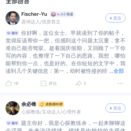
Fischer-Yu
关注
咨询达人/优质答主
你好啊，这位女士。早就读到了你的帖子，
你好啊，这位女士。早就读到了你的帖子，
觉得应该帮你一把，但感到这个问题太沉重，拿不
觉得应该帮你一把，但感到这个问题太沉重，拿不
准自己能否驾驭。趁着国庆假期，又回顾了一下你
准自己能否驾驭。趁着国庆假期，又回顾了一下你
写的内容，也整理了一下自己的思路。我想，哪怕
写的内容，也整理了一下自己的思路。我想，哪怕
能帮到你一点，也是好的。在你短短的文字中，我
能帮到你一点，也是好的。在你短短的文字中，我
读到几个关键信息：第一，幼时被性侵的经
读到几个关键信息：第一，幼时被性侵的经历。这
...
全部
历。这不是一个单次的伤害，而是多次发生，并且
不是一个单次的伤害，而是多次发生，并且是由本
16
评论
3
是由本该给予你保护的人所实施的，这对你心灵的
该给予你保护的人所实施的，这对你心灵的伤害尤
伤害尤其严重。这种伤害，对你内心的安全感、自
其严重。这种伤害，对你内心的安全感、自我价值
我价值感、对世界的基本信任等这些核心理念造成
感、对世界的基本信任等这些核心理念造成了毁灭
余必锋
关注
了毁灭性的打击，对你后续的人格发展产生了深远
性的打击，对你后续的人格发展产生了深远影响。
心探教练/互动达人/心理作者
影响。第二，你提到内心经常自责、羞愧。其实，
第二，你提到内心经常自责、羞愧。其实，这种感
题主你好，我是心探教练余，一起来聊聊这
题主你好，我是心探教练余，一起来聊聊这
这种感受在有过被性侵经历的人群中普遍存在。本
受在有过被性侵经历的人群中普遍存在。本来你们
个话题。先来说说情绪，情绪是由独特的主观体
个话题。先来说说情绪，情绪是由独特的主观体