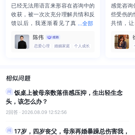
的关系变得过度亲密。随着孩子年龄的增长，也需
关系变得过度亲密。随着孩子年龄的增长，也需要
已经无法用语言来形容在咨询中的
已经无法用语言来形容在咨询中的
感觉咨询
感觉咨询
龄阶段孩子所需要的情感需求。而你老公脾气很
所需要的情感需求。而你老公脾气很好，作为一个
要慢慢地调整互动的方式，减少过度的身体接触。
慢慢地调整互动的方式，减少过度的身体接触。其
收获，被一次次充分理解共情和反
收获，被一次次充分理解共情和反
些受伤的
些受伤的
好，作为一个替补，正好满足了她对稳定情感连接
替补，正好满足了她对稳定情感连接的需求，这是
其次，帮助孩子与她自己的父亲建立更健康的关
次，帮助孩子与她自己的父亲建立更健康的关系。
馈以后，我逐渐看见了真
馈以后，我逐渐看见了真实的那
共情，让
共情，让
的需求，这是符合儿童发展规律的体现。所以，侄
符合儿童发展规律的体现。所以，侄女与自己姨夫
...
全部
系。你也可以与她的母亲联系，帮助调解他们的父
你也可以与她的母亲联系，帮助调解他们的父女关
女与自己姨夫之间的这种亲密关系，实际上对侄女
之间的这种亲密关系，实际上对侄女的健康成长非
实的那个“自己”，所有的混沌逐渐
个“自己”，所有的混沌逐渐清晰，
抱住了。
咨询完我
女关系。最后，鼓励孩子建立更广泛的社会支持系
系。最后，鼓励孩子建立更广泛的社会支持系统，
陈伟
的健康成长非常有益。在一个可能缺乏稳定情感支
常有益。在一个可能缺乏稳定情感支持的环境中，
统，促进她情感世界的成长。我觉得，你还可以借
促进她情感世界的成长。我觉得，你还可以借此机
清晰，也慢慢找回了内在的力量。
也慢慢找回了内在的力量。虽然不
一部分未
处理的情
持的环境中，你丈夫提供的安全港湾可以帮助她建
你丈夫提供的安全港湾可以帮助她建立良好的品
恋爱心理
婚姻家庭
个人成长
此机会，来思考一下，当你看着丈夫与侄女的互动
会，来思考一下，当你看着丈夫与侄女的互动时，
虽然不知道还要有多久的路要走，
知道还要有多久的路要走，但我很
而且当咨
询师准确
立良好的品格，如对他人的信任感健康情感表达等
格，如对他人的信任感健康情感表达等等。无论是
时，唤起了你自己什么样的童年记忆或感受？有时
唤起了你自己什么样的童年记忆或感受？有时候，
但我很明确的有了方向。“好的咨询
明确的有了方向。“好的咨询师，本
绪，我感
觉当时那
等。无论是作为伴侣、还是作为小姨，你都应该感
作为伴侣、还是作为小姨，你都应该感到骄傲与自
候，我们对他人的担忧，可能也反映了自己未解决
我们对他人的担忧，可能也反映了自己未解决的情
师，本身就具有疗愈性”，在陈老师
身就具有疗愈性”，在陈老师这里，
被看到了
了，做完
到骄傲与自豪。因为伴侣帮助到了你家的小可爱。
豪。因为伴侣帮助到了你家的小可爱。而侄女也因
的情感冲突。希望我的回答对你有所帮助!
感冲突。希望我的回答对你有所帮助!
这里，让我真切的感受到了🙏❤️
让我真切的感受到了🙏❤️
觉轻快了
了很多，
而侄女也因为你的选择受到了另外一种保护。另
为你的选择受到了另外一种保护。另外，不知你是
谢咨询师
师姐姐！
外，不知你是否有孩子，从侧面也能够看出老公对
否有孩子，从侧面也能够看出老公对孩子（女儿）
饭桌上被母亲数落倍感压抑，生出轻生念
孩子（女儿）的喜爱。🌹2.接下来如何做有效调整
的喜爱。🌹2.接下来如何做有效调整正如你的担
头，该怎么办？
正如你的担心，侄女会不会出现过度依恋的问题，
心，侄女会不会出现过度依恋的问题，可以尝试与
可以尝试与伴侣共同做一下调整。作为你，可以与
伴侣共同做一下调整。作为你，可以与自己的兄长
2回答 · 2026.08.09 12:52:56
自己的兄长做沟通交流，从孩子身心健康发展需求
做沟通交流，从孩子身心健康发展需求入手，提醒
入手，提醒他改变一下与女儿的互动模式。可参考
他改变一下与女儿的互动模式。可参考胡慎之老师
17岁，四岁丧父，母亲再婚暴躁总伤害我，
胡慎之老师的《如果父爱缺席》，父亲给予女儿生
的《如果父爱缺席》，父亲给予女儿生命的资本以