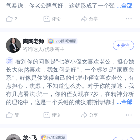
帮助她发展课外活动和社交圈，如参加绘画班、舞
活动和社交圈，如参加绘画班、舞蹈课或团体活
气暴躁，你老公脾气好，这就形成了一个强
气暴躁，你老公脾气好，这就形成了一个强烈的对
...
全部
面。随着年龄的增长，小侄女的思想、人生观、见
着年龄的增长，小侄女的思想、人生观、见识、朋
公，也可以想像在你心里他也是很特别的存在，所
想像在你心里他也是很特别的存在，所以对六七岁
蹈课或团体活动，这也能分散她的情感依赖并建立
动，这也能分散她的情感依赖并建立自信心。不再
烈的对比，让她对你老公有一种理想化的投射，想
比，让她对你老公有一种理想化的投射，想要在他
识、朋友圈会全面更新，题主的丈夫可能就会被
友圈会全面更新，题主的丈夫可能就会被她“放
以对六七岁的侄女你才会隐隐有些担心。孩子随着
的侄女你才会隐隐有些担心。孩子随着年龄增长，
自信心。不再依赖于外在、或他人的肯定而提升自
依赖于外在、或他人的肯定而提升自信。在与她互
2
评论
分享
要在他的身上寻求情感补偿。第二，能理解你的担
的身上寻求情感补偿。第二，能理解你的担心，你
她“放弃”了：少年和青年的人生观与老年人不同。
弃”了：少年和青年的人生观与老年人不同。所以，
年龄增长，变化也很快，就像我和女儿六七岁也许
变化也很快，就像我和女儿六七岁也许还会睡一
信。在与她互动过程中，还可以教她建立边界感的
动过程中，还可以教她建立边界感的概念。在不伤
心，你可能担心她会持续地依恋你老公，担心她会
可能担心她会持续地依恋你老公，担心她会影响你
所以，题主大可不必担心，好好绽放与丈夫在一起
题主大可不必担心，好好绽放与丈夫在一起的甜蜜
还会睡一起，她还会下课抱抱爸爸妈妈。上了小谢
起，她还会下课抱抱爸爸妈妈。上了小谢她开始有
概念。在不伤害感情的前提下，逐渐教导她尊重个
害感情的前提下，逐渐教导她尊重个人空间、私人
影响你和你老公之间的亲密关系。另外，好像是你
和你老公之间的亲密关系。另外，好像是你自己也
的甜蜜时光吧。以上建议仅供题主参考，祝题主万
时光吧。以上建议仅供题主参考，祝题主万事如
她开始有自己的同学，一起有很多交流，小秘密，
自己的同学，一起有很多交流，小秘密，自然就会
陶陶老师
人空间、私人生活，例如设定“叔叔工作时间请勿打
生活，例如设定“叔叔工作时间请勿打扰”的规则。
关注
自己也会有年龄焦虑，好像是害怕自己老了以后，
会有年龄焦虑，好像是害怕自己老了以后，会被替
事如意！
意！
自然就会和父母保持距离。这些也是我的一些想
和父母保持距离。这些也是我的一些想法，也为你
咨询达人/优质答主
扰”的规则。这一点需要提前与伴侣达成共识。孩子
这一点需要提前与伴侣达成共识。孩子在这个年龄
会被替代等等。第三，你问该怎么看待，该怎么防
代等等。第三，你问该怎么看待，该怎么防止。我
法，也为你们家庭其乐融合感到开心，一个有爱有
们家庭其乐融合感到开心，一个有爱有耐心，同时
在这个年龄阶段模仿能力很强的，你作为家庭中的
阶段模仿能力很强的，你作为家庭中的女性长辈，
看到你的问题是"七岁小侄女喜欢老公，担心她
看到你的问题是"七岁小侄女喜欢老公，担心她
止。我觉得，其实小女孩依恋成年男性，都是正常
觉得，其实小女孩依恋成年男性，都是正常的心理
耐心，同时也有边界意识，这是非常好的。【关于
也有边界意识，这是非常好的。【关于自我探索】
女性长辈，可以充分发挥模范作用，展示如何平衡
可以充分发挥模范作用，展示如何平衡情感与理
长大依然喜欢，我如何是好"，一个标签是"家庭关
长大依然喜欢，我如何是好"，一个标签是"家庭关
的心理需求。只要你慢慢引导孩子注意边界，就可
需求。只要你慢慢引导孩子注意边界，就可以了。
自我探索】我们自己也是很有趣的，在恋爱结婚之
我们自己也是很有趣的，在恋爱结婚之前和之后也
情感与理性、幸福和睦家庭、亲密关系互动等等。
性、幸福和睦家庭、亲密关系互动等等。总之，孩
系"，好像是你觉得自己的七岁小侄女喜欢老公，有
系"，好像是你觉得自己的七岁小侄女喜欢老公，有
以了。你可以继续保持对孩子的热情和包容，但注
你可以继续保持对孩子的热情和包容，但注意避免
前和之后也有改变。我也有一个阶段，恋爱婚后几
有改变。我也有一个阶段，恋爱婚后几年，习惯二
总之，孩子教育不仅仅是父母的问题，也是家族共
子教育不仅仅是父母的问题，也是家族共同参与的
点担心，焦虑，不知道怎么办。对于你的描述，我
点担心，焦虑，不知道怎么办。对于你的描述，我
意避免孩子长时间与你老公在一起，你可以参与他
孩子长时间与你老公在一起，你可以参与他们之间
年，习惯二个人的世界，那时候我们还很享受亲密
个人的世界，那时候我们还很享受亲密时光。所以
同参与的事情、乃至整个社会的责任。世界和我爱
事情、乃至整个社会的责任。世界和我爱着你。想
有几点看法:第一，你的侄女现在7岁，在精神分析
有几点看法:第一，你的侄女现在7岁，在精神分析
们之间的活动，避免孩子与你老公过度亲密。其
的活动，避免孩子与你老公过度亲密。其次，你可
时光。所以在你心里也会回到自己的“孩童时光”也
在你心里也会回到自己的“孩童时光”也许此刻不知
着你。想要继续沟通，可点击我的个人主页“心探服
要继续沟通，可点击我的个人主页“心探服务”，我
...
全部
的理论中，这是一个关键的俄狄浦斯情结时
的理论中，这是一个关键的俄狄浦斯情结时期。小
次，你可以尝试与她母亲联系，慢慢引导她与自己
以尝试与她母亲联系，慢慢引导她与自己的父亲建
许此刻不知不觉你也在享受被爱，宠溺，在你心里
不觉你也在享受被爱，宠溺，在你心里也会“嫉
务”，我将一对一与你壹起交流成长。
将一对一与你壹起交流成长。
期。小女孩在这个阶段会自然地寻求父亲的关注和
女孩在这个阶段会自然地寻求父亲的关注和喜爱。
的父亲建立和谐的父女关系。最后，帮助孩子建立
立和谐的父女关系。最后，帮助孩子建立更广泛的
也会“嫉妒”那个被老公宠爱的小侄女。我想这些想
妒”那个被老公宠爱的小侄女。我想这些想法包括担
赞
评论
分享
喜爱。她的父亲脾气暴躁，而你的老公脾气好，这
她的父亲脾气暴躁，而你的老公脾气好，这好像是
更广泛的社会支持系统，帮助她的情感世界获得成
社会支持系统，帮助她的情感世界获得成长分化。
法包括担心，嫉妒，都源于你对老公的爱，也很正
心，嫉妒，都源于你对老公的爱，也很正常的感
好像是形成了一个强烈的对比，可能她把你老公理
形成了一个强烈的对比，可能她把你老公理想化
长分化。祝福你!
祝福你!
常的感受。就如有些爸爸妈妈结婚后，有了自己的
受。就如有些爸爸妈妈结婚后，有了自己的孩子，
想化了。当她的父亲脾气暴躁时，可能无法提供她
了。当她的父亲脾气暴躁时，可能无法提供她想要
放~飞
孩子，看到老婆和儿子，父亲偶尔会嫉妒儿子，也
看到老婆和儿子，父亲偶尔会嫉妒儿子，也有母亲