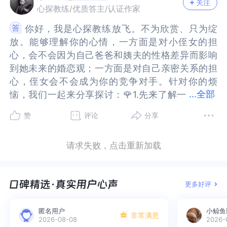
关注
想要的情感，孩子就会本能地在其他的成人关系中
的情感，孩子就会本能地在其他的成人关系中去寻
心探教练/优质答主/认证作家
有母亲嫉妒女儿被自己丈夫宠爱。重要的是这里你
嫉妒女儿被自己丈夫宠爱。重要的是这里你对自己
去寻找情感补偿，从而对你老公产生了强烈的情感
找情感补偿，从而对你老公产生了强烈的情感依附;
对自己有些担心年华老去，也许这里也有自己对自
有些担心年华老去，也许这里也有自己对自己不自
你好，我是心探教练放飞。不为欣赏、只为绽
你好，我是心探教练放飞。不为欣赏、只为绽
依附;可能也是孩子把她对慈爱父亲的幻想投射到你
可能也是孩子把她对慈爱父亲的幻想投射到你老公
己不自信的地方？我们可以看看奥黛丽的一生，她
信的地方？我们可以看看奥黛丽的一生，她美貌出
放。能够理解你的心情，一方面是对小侄女的担
放。能够理解你的心情，一方面是对小侄女的担
老公的身上了。所以，她对你丈夫依恋，可能也是
的身上了。所以，她对你丈夫依恋，可能也是她在
美貌出众，但是衰老对每个人都是公平的，不会只
众，但是衰老对每个人都是公平的，不会只降临在
心，会不会因为自己爸爸和姨夫的性格差异而影响
心，会不会因为自己爸爸和姨夫的性格差异而影响
她在这个发展阶段的正常的心理需求。第二，我能
这个发展阶段的正常的心理需求。第二，我能理解
降临在你一个人身上，一定是和所爱的人一起老
你一个人身上，一定是和所爱的人一起老去。也许
到她未来的婚恋观；一方面是对自己亲密关系的担
到她未来的婚恋观；一方面是对自己亲密关系的担
理解你的担心，你可能会担心，如果这种关系缺乏
你的担心，你可能会担心，如果这种关系缺乏适当
去。也许还会出现另外一幅画面：18年后或者十五
还会出现另外一幅画面：18年后或者十五年后，侄
心，侄女会不会成为你的竞争对手。针对你的烦
心，侄女会不会成为你的竞争对手。针对你的烦
适当的界限，可能孩子会继续依恋你老公，你可能
的界限，可能孩子会继续依恋你老公，你可能担心
年后，侄女带着她爱的人出现在你们面前，告诉你
女带着她爱的人出现在你们面前，告诉你们在你们
...
全部
恼，我们一起来分享探讨：🌹1.先来了解一
恼，我们一起来分享探讨：🌹1.先来了解一下7岁孩
担心会危及到你自己的亲密关系。另外，好像你对
会危及到你自己的亲密关系。另外，好像你对自己
们在你们身上看到了爱，宠溺，家庭的温暖，让她
身上看到了爱，宠溺，家庭的温暖，让她体验到了
下7岁孩子的心理需求记得我女儿小时候、甚至至今
子的心理需求记得我女儿小时候、甚至至今（15
自己也会有些年龄焦虑，正在将自己对衰老的恐惧
也会有些年龄焦虑，正在将自己对衰老的恐惧投射
体验到了幸福。一个人被爱，彼此是幸福的事儿，
幸福。一个人被爱，彼此是幸福的事儿，也许也有
赞
评论
分享
（15岁）一直都认为自己老爸是最帅的。她欣赏老
岁）一直都认为自己老爸是最帅的。她欣赏老爸的
投射到你侄女与老公的这段关系中。我觉得，不必
到你侄女与老公的这段关系中。我觉得，不必过分
也许也有担心“幸福”要经得起时间的考验。也许侄
担心“幸福”要经得起时间的考验。也许侄女和老公
爸的性格、处事风格，更欣赏老爸的外在气质。我
性格、处事风格，更欣赏老爸的外在气质。我也开
过分担忧她现在的亲近关系，这是孩子正常的心理
担忧她现在的亲近关系，这是孩子正常的心理需
女和老公的互动，激发了一些你的不安全感？如果
的互动，激发了一些你的不安全感？如果持续有困
请求失败，点击重新加载
也开玩笑的说：啥时你不再是闺女心目中的帅哥，
玩笑的说：啥时你不再是闺女心目中的帅哥，那就
需求，但确实需要温和地引导你老公与孩子相处，
求，但确实需要温和地引导你老公与孩子相处，要
持续有困惑，可以找咨询师聊聊，如果偶尔出现这
惑，可以找咨询师聊聊，如果偶尔出现这样的念
那就说明她已经有新的帅哥了。7岁的孩子正处于情
说明她已经有新的帅哥了。7岁的孩子正处于情感发
要有清晰的边界。第三，你问该怎么防止担心的事
有清晰的边界。第三，你问该怎么防止担心的事情
样的念头，也很正常～世界和我爱着你推荐书籍
头，也很正常～世界和我爱着你推荐书籍《幸福的
感发展的关键期，尤其是女孩，正处于建立安全
展的关键期，尤其是女孩，正处于建立安全感、自
情发生？我觉得，你们可以继续保持对小侄女温暖
发生？我觉得，你们可以继续保持对小侄女温暖包
《幸福的婚姻》《长书当诉》《好的爱情》
婚姻》《长书当诉》《好的爱情》
更多好评
感、自我价值和社交能力的基础阶段。父亲作为生
我价值和社交能力的基础阶段。父亲作为生命中的
包容的态度，但同时需要设定适当的界限。比如，
容的态度，但同时需要设定适当的界限。比如，不
命中的第一个男性形象，她的情感需求主要集中
第一个男性形象，她的情感需求主要集中在：无条
不要让你老公和她单独地相处太久，你自己可以尝
要让你老公和她单独地相处太久，你自己可以尝试
匿名用户
小鲸鱼
在：无条件的接纳、稳定的陪伴、情绪包容等方
件的接纳、稳定的陪伴、情绪包容等方面。如你所
试更多地参与他们之间的互动，这有助于防止他们
更多地参与他们之间的互动，这有助于防止他们的
非常满意
2026-08-08
2026-
面。如你所说，她老爸脾气暴躁，无法满足这个年
说，她老爸脾气暴躁，无法满足这个年龄阶段孩子