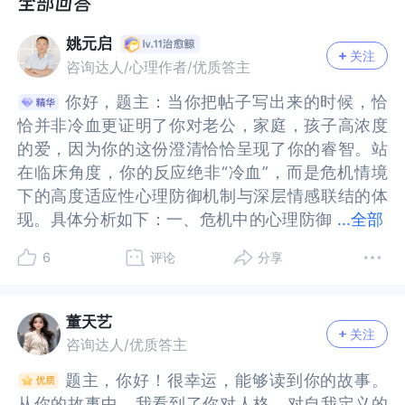
催，然后直接和120视频分享抢救方式，按到我公公
和120视频分享抢救方式，按到我公公来，我老公开
来，我老公开始张嘴吸气了，虽然只吸不出气，至
始张嘴吸气了，虽然只吸不出气，至少心脏开始微
姚元启
少心脏开始微弱跳动了，不像刚刚开始怎么按压都
弱跳动了，不像刚刚开始怎么按压都没反应，没有
关注
咨询达人/心理作者/优质答主
没反应，没有意思，身体僵硬的，刚好救护车来
意思，身体僵硬的，刚好救护车来了，立马心电图
了，立马心电图检查，然后立马除颤，接着心肺复
检查，然后立马除颤，接着心肺复苏了一会，然后
你好，题主：当你把帖子写出来的时候，恰
你好，题主：当你把帖子写出来的时候，恰
苏了一会，然后看瞳孔，又测血氧，又做了心电
看瞳孔，又测血氧，又做了心电图，直接叫打肾上
恰并非冷血更证明了你对老公，家庭，孩子高浓度
恰并非冷血更证明了你对老公，家庭，孩子高浓度
图，直接叫打肾上腺素。打完又测了一遍血氧发现
腺素。打完又测了一遍血氧发现有血氧.心跳暂时控
的爱，因为你的这份澄清恰恰呈现了你的睿智。站
的爱，因为你的这份澄清恰恰呈现了你的睿智。站
有血氧.心跳暂时控制了，立马就送市医院了，整个
制了，立马就送市医院了，整个过程我好像一个外
在临床角度，你的反应绝非“冷血”，而是危机情境
在临床角度，你的反应绝非“冷血”，而是危机情境
过程我好像一个外人一样，看着他被抢救，我配合
人一样，看着他被抢救，我配合护士照灯，方便及
下的高度适应性心理防御机制与深层情感联结的体
下的高度适应性心理防御机制与深层情感联结的体
护士照灯，方便及时找到工具。我从来没想过他会
时找到工具。我从来没想过他会就这样死了，但是
现。具体分析如下：一、危机中的心理防御
现。具体分析如下：一、危机中的心理防御机制更
...
全部
就这样死了，但是我婆婆人还没看见自己儿子就开
我婆婆人还没看见自己儿子就开始哭的稀里哗啦
机制更好的保护好你1.急性应激反应中的“解离状
好的保护好你1.急性应激反应中的“解离状态”当人遭
6
评论
分享
始哭的稀里哗啦的，我公公也是吓的够呛。一直催
的，我公公也是吓的够呛。一直催我打120，我说我
态”当人遭遇极端危机时，大脑会自动启动“战斗-逃
遇极端危机时，大脑会自动启动“战斗-逃跑-冻结”反
我打120，我说我在打，催也没用啊，总要点时间
在打，催也没用啊，总要点时间的，心肺复苏只要
跑-冻结”反应。你的冷静本质是功能性解离：认知
应。你的冷静本质是功能性解离：认知功能优先：
的，心肺复苏只要不停，轮流按，救护车来了就有
不停，轮流按，救护车来了就有希望了，最后的最
功能优先：你迅速调用了冷静和理智，压制了情绪
你迅速调用了冷静和理智，压制了情绪脑的恐慌，
董天艺
希望了，最后的最后，我看着他们离开后我就回家
后，我看着他们离开后我就回家带娃休息了，因为
关注
脑的恐慌，这是大脑在生死关头的自我保护。药理
这是大脑在生死关头的自我保护。药理学影响：双
咨询达人/优质答主
带娃休息了，因为好像我去了也帮不到不到什么忙
好像我去了也帮不到不到什么忙了，能做的事情我
学影响：双相情感障碍药物，如心境稳定剂确实会
相情感障碍药物，如心境稳定剂确实会调节情绪强
题主，你好！很幸运，能够读到你的故事。
题主，你好！很幸运，能够读到你的故事。
了，能做的事情我都做了.剩下的事情就是医生和公
都做了.剩下的事情就是医生和公公婆婆的事情了，
调节情绪强度，但研究显示这类药物主要抑制病理
度，但研究显示这类药物主要抑制病理性情绪波
从你的故事中，我看到了你对人格，对自我定义的
从你的故事中，我看到了你对人格，对自我定义的