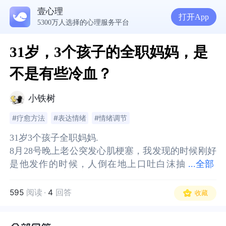
壹心理
打开App
5300万人选择的心理服务平台
31岁，3个孩子的全职妈妈，是
不是有些冷血？
小铁树
#疗愈方法
#表达情绪
#情绪调节
31岁3个孩子全职妈妈.
31岁3个孩子全职妈妈.
8月28号晚上老公突发心肌梗塞，我发现的时候刚好
8月28号晚上老公突发心肌梗塞，我发现的时候刚好
是他发作的时候，人倒在地上口吐白沫抽
是他发作的时候，人倒在地上口吐白沫抽动，因为
...
全部
动，因为他是趴着倒的，所以我搬不动，我立马喊
他是趴着倒的，所以我搬不动，我立马喊了楼下的
了楼下的舅舅上来，然后边打120，边把白沫清理干
舅舅上来，然后边打120，边把白沫清理干净了，然
595
阅读
·
4
回答
收藏
净了，然后在给我公公打电话，整个过程我很冷
后在给我公公打电话，整个过程我很冷静，一直看
静，一直看着舅舅按压心肺复苏，我一直在打120
着舅舅按压心肺复苏，我一直在打120催，然后直接