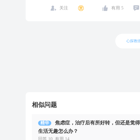
关注
有用
5
心探教
相似问题
焦虑症，治疗后有所好转，但还是觉得
精华
生活无趣怎么办？
回答 10
有用 14