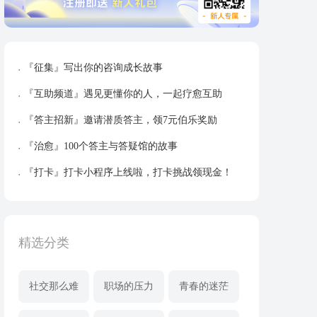
『征集』写出你的咨询成长故事
『互助频道』遇见更懂你的人，一起疗愈互助
『答主招新』邀请潜质答主，领7元伯乐奖励
『治愈』100个答主与答疑馆的故事
『打卡』打卡小程序上线啦，打卡挑战领现金！
精选分类
社交那么难
职场的压力
青春的迷茫