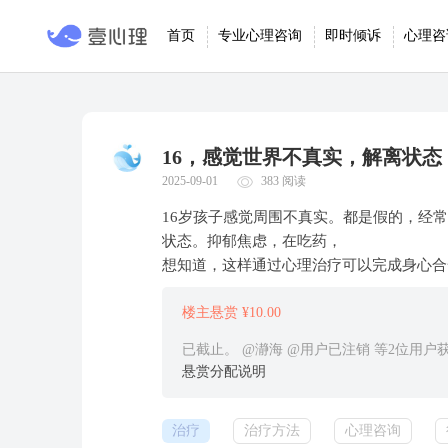
首页
专业心理咨询
即时倾诉
心理咨
16，感觉世界不真实，解离状
2025-09-01
383 阅读
16岁孩子感觉周围不真实。都是假的，经
状态。抑郁焦虑，在吃药，
想知道，这样通过心理治疗可以完成身心合
楼主悬赏 ¥10.00
已截止。 @瀞海 @用户已注销 等2位用户
悬赏分配说明
治疗
治疗方法
心理咨询