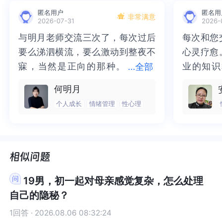
结婚。不结婚像个石头压着她。她觉得我害了她辛
婚。不结婚像个石头压着她。她觉得我害了她辛苦
己在母亲那里的那一部分匮乏和欠缺补回来，把你
亲那里的那一部分匮乏和欠缺补回来，把你渴望母
匿名用户
匿名用
苦打造的家。早年她日日抱怨父亲，现在日日怨恨
打造的家。早年她日日抱怨父亲，现在日日怨恨
渴望母亲发生改变的意愿和期待收回到自己身上。
亲发生改变的意愿和期待收回到自己身上。当你不
非常满意
2026-07-31
2026-
我。所以想知道妈妈是怎么变这样？我还有个弟，
我。所以想知道妈妈是怎么变这样？我还有个弟，
当你不再埋怨母亲，而是能够把改变的主动权收回
再埋怨母亲，而是能够把改变的主动权收回到自己
与明月老师交流三次了，每次过后
与明月老师交流三次了，每次过后
每次和您
每次和您
体制内，她比较不找他麻烦，我比较弱，住家，但
体制内，她比较不找他麻烦，我比较弱，住家，但
到自己身上的时候，你会发现你是有力量的，妈妈
身上的时候，你会发现你是有力量的，妈妈的创伤
要么涕泗横流，要么激动到整夜不
要么涕泗横流，要么激动到整夜不
心灵疗愈
心灵疗愈
感觉妈妈每日在黑暗漩涡里时不时侵蚀我，我开始
感觉妈妈每日在黑暗漩涡里时不时侵蚀我，我开始
的创伤只能影响你的前半生，你的后半生依然是你
只能影响你的前半生，你的后半生依然是你自己
觉得得多了解她
觉得得多了解她
自己的。我是答疑馆小耳朵莉莉，世界和我爱着
的。我是答疑馆小耳朵莉莉，世界和我爱着你。
寐，当然是正向的那种。
寐，当然是正向的那种。二十多年
业的知识
业的知识
...
全部
你。
二十多年的抑塞之气一点点剥离开
的抑塞之气一点点剥离开来，觉得
为我点亮
前行的路
何明月
来，觉得不必再踽踽独行，也不必
不必再踽踽独行，也不必再困于桎
我喘不过
气的情绪
个人成长
情绪管理
性心理
再困于桎梏，更不必觉得这半生所
梏，更不必觉得这半生所积，靡有
逐渐释然
然。感谢
积，靡有孑遗。“行到水穷处，坐看
孑遗。“行到水穷处，坐看云起
光芒，也
也让我有
云起时”，此后大概不必再负着旧日
时”，此后大概不必再负着旧日前
气。真心
感谢您，
前行。
行。
好咨询师
师！
19男，初一起对母亲感觉复杂，怎么处理
自己的隐秘？
1回答 · 2026.08.06 08:32:24