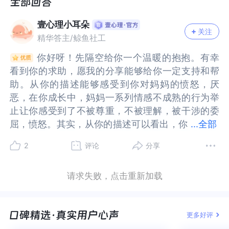
贬不一。儿时觉得他很厉害。听说堂舅说他比较暴
一。儿时觉得他很厉害。听说堂舅说他比较暴君，
君，对儿子们要求高，老思想。性格严肃。但接
对儿子们要求高，老思想。性格严肃。但接触，感
壹心理小耳朵
触，感觉不像不会变通的冷血人。情商不低，能听
觉不像不会变通的冷血人。情商不低，能听懂我的
关注
精华答主/鲸鱼社工
懂我的话。大舅是外公比较不满，二三舅学习好，
话。大舅是外公比较不满，二三舅学习好，妈妈就
妈妈就是大家闺秀样，三姨性急，小姨女强人（年
是大家闺秀样，三姨性急，小姨女强人（年轻让爷
你好呀！先隔空给你一个温暖的抱抱。有幸
你好呀！先隔空给你一个温暖的抱抱。有幸
轻让爷爷头疼）。就二三舅和妈妈看似温顺，让外
爷头疼）。就二三舅和妈妈看似温顺，让外公满
看到你的求助，愿我的分享能够给你一定支持和帮
看到你的求助，愿我的分享能够给你一定支持和帮
公满意。可后来听说父子关系不好，三舅离婚。二
意。可后来听说父子关系不好，三舅离婚。二三舅
助。从你的描述能够感受到你对妈妈的愤怒，厌
助。从你的描述能够感受到你对妈妈的愤怒，厌
三舅当年成绩好分配好岗位。外婆！像贤内助，孩
当年成绩好分配好岗位。外婆！像贤内助，孩子们
恶，在你成长中，妈妈一系列情感不成熟的行为举
恶，在你成长中，妈妈一系列情感不成熟的行为举
子们跟外公链接更强。外公无论哪方面能力更胜一
跟外公链接更强。外公无论哪方面能力更胜一筹。
止让你感受到了不被尊重，不被理解，被干涉的委
止让你感受到了不被尊重，不被理解，被干涉的委
筹。外婆没文化脾气好。估计是属于缺席母亲。她
外婆没文化脾气好。估计是属于缺席母亲。她只扮
屈，愤怒。其实，从你的描述可以看出，你
屈，愤怒。其实，从你的描述可以看出，你也意识
...
全部
只扮演外公的左右手。妈妈居然最讨外公疼爱。嫁
演外公的左右手。妈妈居然最讨外公疼爱。嫁了个
也意识到了妈妈在你成长中那些情感不成熟的行为
到了妈妈在你成长中那些情感不成熟的行为举止对
2
评论
分享
了个躺平爸爸，妈妈狰狞面目，家里如战场，一天
躺平爸爸，妈妈狰狞面目，家里如战场，一天没
举止对你的伤害并不是她有意而为之，更多是因为
你的伤害并不是她有意而为之，更多是因为她在自
没停，她是养家主力，但特情绪化，作为女儿饱受
停，她是养家主力，但特情绪化，作为女儿饱受她
她在自己成长的过程中也是没有被善意地对待而长
己成长的过程中也是没有被善意地对待而长大的内
请求失败，点击重新加载
她的摧残。30岁前我讨好她以她为中心，外公说要
的摧残。30岁前我讨好她以她为中心，外公说要听
大的内在极度缺爱的不会爱的孩子，当她对自己成
在极度缺爱的不会爱的孩子，当她对自己成长中的
听话感恩母亲。30岁后正面刚，35+我们的战争持
话感恩母亲。30岁后正面刚，35+我们的战争持续。
长中的创伤没有很好地觉察时，她就会把这一部分
创伤没有很好地觉察时，她就会把这一部分创伤带
续。她对我是要求控制贬低数落讽刺攻击。高中我
她对我是要求控制贬低数落讽刺攻击。高中我学习
创伤带给你。今天的你已成年，你有能力和资源重
给你。今天的你已成年，你有能力和资源重新养育
更多好评
学习变差，毕业工作不顺，相亲不顺。她希望我快
变差，毕业工作不顺，相亲不顺。她希望我快结
新养育自己，学习着做自己理想中的好妈妈，把自
自己，学习着做自己理想中的好妈妈，把自己在母