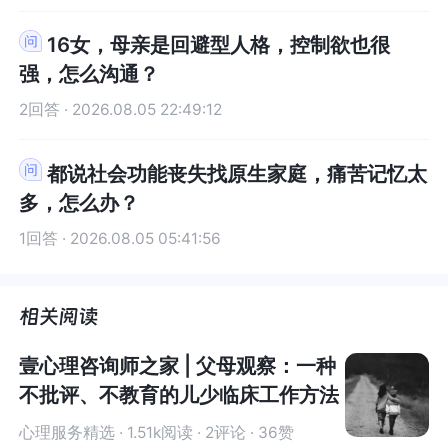
16女，母亲是回避型人格，控制欲也很
强，怎么沟通？
2回答 · 2026.08.05 22:49:12
都说社会功能丧失找原生家庭，痛苦记忆太
多，怎么办？
1回答 · 2026.08.05 05:41:56
壹心理咨询师之家 | 父母观察：一种
不批评、不教育的儿少临床工作方法
心理服务精选 · 1.51k阅读 · 2评论 · 36赞