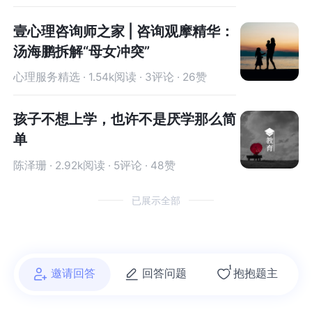
壹心理咨询师之家 | 咨询观摩精华：
汤海鹏拆解“母女冲突”
心理服务精选 · 1.54k阅读 · 3评论 · 26赞
孩子不想上学，也许不是厌学那么简
单
陈泽珊 · 2.92k阅读 · 5评论 · 48赞
已展示全部
1
邀请回答
回答问题
抱抱题主