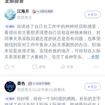
题，今年我会经常阅读书籍给自己充电，那种挤不
年我会经常阅读书籍给自己充电，那种挤不进去的
进去的圈子我就不会故意去融入，我现在除了工作
圈子我就不会故意去融入，我现在除了工作上和同
江海月
上和同事交接基本上不会过多的聊个人的私事，我
事交接基本上不会过多的聊个人的私事，我以前很
关注
优质答主
以前很爱发朋友圈抖音，现在全部关闭了我下班后
爱发朋友圈抖音，现在全部关闭了我下班后的生活
的生活不想被太多熟人知道以前很爱发，我想问下
不想被太多熟人知道以前很爱发，我想问下我这样
你讲述了自己在工作中的种种经历和感受，
你讲述了自己在工作中的种种经历和感受，
我这样有问题吗，我觉得跟自己相处很舒服不用过
有问题吗，我觉得跟自己相处很舒服不用过多的在
看得出你主要想弄清楚自己目前这种独来独往、对
看得出你主要想弄清楚自己目前这种独来独往、对
多的在乎别人的感受，因为我有时候跟同事聊着聊
乎别人的感受，因为我有时候跟同事聊着聊着回来
同事关系采取回避态度的状态是否有问题，也希望
同事关系采取回避态度的状态是否有问题，也希望
着回来想想完了又讲了不该说的话，有时候因为嘴
想想完了又讲了不该说的话，有时候因为嘴快说了
能找到应对工作中复杂人际关系困扰的办法。职场
能找到应对工作中复杂人际关系困扰的办法。职场
快说了一些不该说的经常失眠，我现在在工作中人
一些不该说的经常失眠，我现在在工作中人家说话
本应是发挥才能、实现价值的地方，可你却在人际
本应是发挥才能、实现价值的地方，可你却在人际
家说话我就倾听不会过多的给太多建议，也不会叽
我就倾听不会过多的给太多建议，也不会叽叽喳喳
关系里耗费了大量精力，尝尽了各种苦头。
关系里耗费了大量精力，尝尽了各种苦头。那种被
...
全部
叽喳喳说个不停，我现在这样人家在背后又要说
说个不停，我现在这样人家在背后又要说我，有个
那种被同事出卖的感觉，就像在背后被人狠狠捅了
同事出卖的感觉，就像在背后被人狠狠捅了一刀，
11
评论
分享
我，有个同事帮助了我之前我跟她走的很近但是我
同事帮助了我之前我跟她走的很近但是我也通过我
一刀，疼得刻骨铭心；领导不理解的数落，也如同
疼得刻骨铭心；领导不理解的数落，也如同重锤一
也通过我的方式回报了他，后来我发现跟她维持这
的方式回报了他，后来我发现跟她维持这个关系让
重锤一般，一下下砸在你的心上。这一切都太不容
般，一下下砸在你的心上。这一切都太不容易了，
个关系让我很累！我慢慢疏远了他，现在在工作中
我很累！我慢慢疏远了他，现在在工作中我喜欢一
易了，你能一路坚持到现在，已经很了不起。过往
你能一路坚持到现在，已经很了不起。过往人际关
蔷色
我喜欢一个人独来独往，我也看到同事今天好明天
个人独来独往，我也看到同事今天好明天翻脸的也
关注
人际关系中的负面经历，在你潜意识里种下了恐惧
系中的负面经历，在你潜意识里种下了恐惧和不信
优质答主/认证作家/心探教练
翻脸的也有个别的同事玩的好几年的都有，反正我
有个别的同事玩的好几年的都有，反正我的想法是
和不信任的种子。你提到和同事聊天后常后悔说错
任的种子。你提到和同事聊天后常后悔说错话，还
你好呀，给你一个360度的拥抱。长长的文字
你好呀，给你一个360度的拥抱。长长的文字
的想法是我不愿意跟同事走太近！吃了太多的亏，
我不愿意跟同事走太近！吃了太多的亏，我今天把
话，还因为被同事出卖吃过亏，这些经历让你内心
因为被同事出卖吃过亏，这些经历让你内心深处对
描述了你正在陷入职场人际困境，能感受到你在人
描述了你正在陷入职场人际困境，能感受到你在人