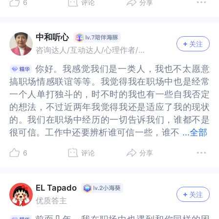
6
评论
分享
生宝贵的财富“未曾经历不成经验”，作为职场人
的财富“未曾经历不成经验”，作为职场人士，你也
于是，越长大越孤独，越长大越沉默，这是伴随着
是，越长大越孤独，越长大越沉默，这是伴随着成
期待，希望获得认可。但当发现无论怎么做都无法
待，希望获得认可。但当发现无论怎么做都无法满
士，你也经历过说错话、“背刺”的感觉，违背自己
经历过说错话、“背刺”的感觉，违背自己的内心去
成长我们不得不接受的改变。就你的困境来说，你
长我们不得不接受的改变。就你的困境来说，你选
满足所有人时，你陷入了自我怀疑和焦虑之中，进
足所有人时，你陷入了自我怀疑和焦虑之中，进而
的内心去维系一段关系、或讨好上司。难得的是，
维系一段关系、或讨好上司。难得的是，在这些经
选择了不去融入融不进去的圈子，但这种状态并没
择了不去融入融不进去的圈子，但这种状态并没有
而选择封闭自己，减少社交互动，以避免更多的否
选择封闭自己，减少社交互动，以避免更多的否定
中和听心
关注
在这些经历中，你有自己的深刻思考，理解了自我
历中，你有自己的深刻思考，理解了自我边界、职
有让你感受充实，而是伴随着强烈的痛苦和功能损
让你感受充实，而是伴随着强烈的痛苦和功能损
定和伤害。就像你提到“我现在在工作中人家说话我
和伤害。就像你提到“我现在在工作中人家说话我就
咨询达人/互动达人/心理作者/优质答主
边界、职场人际，从而建立了属于自己相对成熟的
场人际，从而建立了属于自己相对成熟的自我保护
害。这大概是不得不做出的选择跟内心真实渴望之
害。这大概是不得不做出的选择跟内心真实渴望之
就倾听不会过多的给太多建议，也不会叽叽喳喳说
倾听不会过多的给太多建议，也不会叽叽喳喳说个
你好。我感觉我们是一类人，我也不太愿意
你好。我感觉我们是一类人，我也不太愿意
自我保护机制。职场本质就是利益场，同事关系天
机制。职场本质就是利益场，同事关系天然带有竞
间的冲突。作为在职场混了十多年的人，我来说一
间的冲突。作为在职场混了十多年的人，我来说一
个不停，我现在这样人家在背后又要说我”，这显示
不停，我现在这样人家在背后又要说我”，这显示出
搞职场情感联谊等等。我觉得我在职场中也是经常
搞职场情感联谊等等。我觉得我在职场中也是经常
然带有竞争属性。你通过观察发现"今天好明天翻脸
争属性。你通过观察发现"今天好明天翻脸玩几年也
说自己的看法。第一，同事只是合作伙伴，大家一
说自己的看法。第一，同事只是合作伙伴，大家一
出你即便努力调整自己的行为方式，依然无法避免
你即便努力调整自己的行为方式，依然无法避免他
一个人单打独斗的，时不时的我也有一些自我否定
一个人单打独斗的，时不时的我也有一些自我否定
玩几年也会疏远"，这正是职场人际的常态。你保
会疏远"，这正是职场人际的常态。你保持“距离
起合作完成某件事，然后拿到工资。而且同事是无
起合作完成某件事，然后拿到工资。而且同事是无
他人的议论。背后的问题正是你过度在意他人的看
人的议论。背后的问题正是你过度在意他人的看
的想法，不过近两年我觉得我还是适应了我的现状
的想法，不过近两年我觉得我还是适应了我的现状
持“距离感”正是因为看透了这种关系的本质，而非
感”正是因为看透了这种关系的本质，而非社交能力
法选择的，也没必要非得跟同事做朋友，或者是聊
法选择的，也没必要非得跟同事做朋友，或者是聊
法，把别人的评价看得太重，而忽略了自己内心真
法，把别人的评价看得太重，而忽略了自己内心真
的。我们在职场中经历的一切告诉我们，谁都不是
的。我们在职场中经历的一切告诉我们，谁都不是
社交能力的问题。而你本能地减少社交以降低消
的问题。而你本能地减少社交以降低消耗，独处正
太多个人的事情，或者是发表自己对工作之外其他
太多个人的事情，或者是发表自己对工作之外其他
正的需求。职场环境带来的压力，也在潜移默化中
正的需求。职场环境带来的压力，也在潜移默化中
很可信。工作中还要辨析谁可信一些，谁不
很可信。工作中还要辨析谁可信一些，谁不可以
...
全部
耗，独处正是大脑在保护你的能量。领导指责你"和
是大脑在保护你的能量。领导指责你"和谁都处不
事情的看法。不知道你的工作性质是什么样的？我
事情的看法。不知道你的工作性质是什么样的？我
塑造了你的心理状态。你讨厌讨好比自己层次高一
塑造了你的心理状态。你讨厌讨好比自己层次高一
可以信，那确实有点耗费精力。信任的错付‌往往比
信，那确实有点耗费精力。信任的错付‌往往比冷漠
谁都处不好"，那只是他个人的评判，并非是事实，
好"，那只是他个人的评判，并非是事实，做好本职
一直在外地工作，跟同事的接触仅限上班时间，下
一直在外地工作，跟同事的接触仅限上班时间，下
点的人，却又不得不这么做，“我有时候还会故意去
点的人，却又不得不这么做，“我有时候还会故意去
6
评论
分享
冷漠更伤人，而保护自己的隐私和情绪边界，其实
更伤人，而保护自己的隐私和情绪边界，其实是一
做好本职工作，你无需去照顾他的感受。或许他也
工作，你无需去照顾他的感受。或许他也是那么一
班了大家各回各家，住的都很远，下班之后能不联
班了大家各回各家，住的都很远，下班之后能不联
讨好比我层次高一点的人，其实这不是我本意，我
讨好比我层次高一点的人，其实这不是我本意，我
是一种清醒的自我保护。我们不愿成为同事的"情绪
种清醒的自我保护。我们不愿成为同事的"情绪垃圾
是那么一说，毕竟领导要的是“绩效”，而不是真的
说，毕竟领导要的是“绩效”，而不是真的关心你及
系就不联系，周末更不用说了，完全不联系。工作
系就不联系，周末更不用说了，完全不联系。工作
很讨厌这样的行为，但是在工作中有时候又不得不
很讨厌这样的行为，但是在工作中有时候又不得不
垃圾桶"，他们倾诉完可能转身就忘，但我们的话可
桶"，他们倾诉完可能转身就忘，但我们的话可能被
关心你及你的生活。🌹2.用自己舒服的方式过好自
你的生活。🌹2.用自己舒服的方式过好自己的人生
的事情放在工作时间去说。个人的事情能不说就不
的事情放在工作时间去说。个人的事情能不说就不
EL Tapado
做”，这种矛盾心理反映出职场规则与你个人价值观
做”，这种矛盾心理反映出职场规则与你个人价值观
关注
能被反复咀嚼。如果同事帮助过我，我们可以用专
反复咀嚼。如果同事帮助过我，我们可以用专业方
己的人生每个人都有自己的模式，思维模式、情绪
每个人都有自己的模式，思维模式、情绪模式、行
说。同事嘛，做同事就好了，不要在同事中找朋
说。同事嘛，做同事就好了，不要在同事中找朋
优质答主
的冲突。在潜意识里，你对这种违背内心的行为感
的冲突。在潜意识里，你对这种违背内心的行为感
业方式回馈，还可以用小礼物小零食回馈，而不是
式回馈，还可以用小礼物小零食回馈，而不是去勉
模式、行为模式。我们虽不是孤立的存在，需要维
为模式。我们虽不是孤立的存在，需要维系人际关
友。同事，公事公办就行，工作中，只要能完成工
友。同事，公事公办就行，工作中，只要能完成工
到压抑和不满，但为了在职场中生存和发展，又不
到压抑和不满，但为了在职场中生存和发展，又不