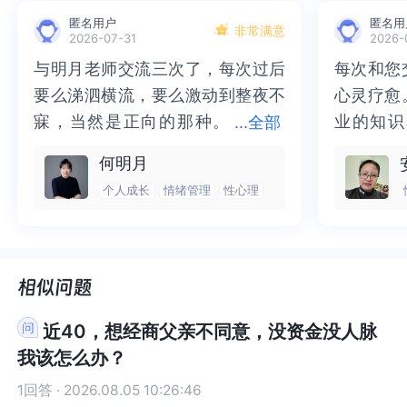
要，不要用自己所做的事情的结果来定义和评价自
要，不要用自己所做的事情的结果来定义和评价自
匿名用户
匿名用
己。放下对完美自己的期待，真实地做自己。在对
己。放下对完美自己的期待，真实地做自己。在对
非常满意
2026-07-31
2026-
自己有足够了解，准确定位的基础上制定适合自己
自己有足够了解，准确定位的基础上制定适合自己
与明月老师交流三次了，每次过后
与明月老师交流三次了，每次过后
每次和您
每次和您
的目标。你的目标一定要与你的能力现状相匹配，
的目标。你的目标一定要与你的能力现状相匹配，
要么涕泗横流，要么激动到整夜不
要么涕泗横流，要么激动到整夜不
心灵疗愈
心灵疗愈
你的目标要能够具体可量化，而不是一个假大空难
你的目标要能够具体可量化，而不是一个假大空难
以实现的目标，这不是目标，只是一种空想。我是
以实现的目标，这不是目标，只是一种空想。我是
寐，当然是正向的那种。
寐，当然是正向的那种。二十多年
业的知识
业的知识
...
全部
答疑馆小耳朵莉莉，世界和我爱着你。
答疑馆小耳朵莉莉，世界和我爱着你。
二十多年的抑塞之气一点点剥离开
的抑塞之气一点点剥离开来，觉得
为我点亮
前行的路
何明月
来，觉得不必再踽踽独行，也不必
不必再踽踽独行，也不必再困于桎
我喘不过
气的情绪
个人成长
情绪管理
性心理
再困于桎梏，更不必觉得这半生所
梏，更不必觉得这半生所积，靡有
逐渐释然
然。感谢
积，靡有孑遗。“行到水穷处，坐看
孑遗。“行到水穷处，坐看云起
光芒，也
也让我有
云起时”，此后大概不必再负着旧日
时”，此后大概不必再负着旧日前
气。真心
感谢您，
前行。
行。
好咨询师
师！
近40，想经商父亲不同意，没资金没人脉
我该怎么办？
1回答 · 2026.08.05 10:26:46