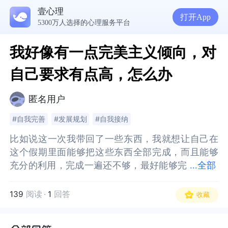
壹心理
打开App
5300万人选择的心理服务平台
我好像有一点完美主义倾向，对
自己要求有点高，怎么办
匿名用户
#自我完善
#发展规划
#自我接纳
比如说这一次我带回了一些东西，我就想让自己在
比如说这一次我带回了一些东西，我就想让自己在
这个假期里面能够把这些东西全部完成，而且能够
这个假期里面能够把这些东西全部完成，而且能够
充分的利用，完成一遍还不够，最好能够完
充分的利用，完成一遍还不够，最好能够完成两
...
全部
成两遍，真正的把我好不容易带回来的这些东西发
遍，真正的把我好不容易带回来的这些东西发挥好
挥好它的价值，但现实是时间太短了，而且还有很
它的价值，但现实是时间太短了，而且还有很多的
139
阅读
·
1
回答
收藏
多的因素，比如说我自己会疲惫，而且难度挺高
因素，比如说我自己会疲惫，而且难度挺高的，然
的，然后我就感觉很难受，非常非常难受，这是不
后我就感觉很难受，非常非常难受，这是不是完美