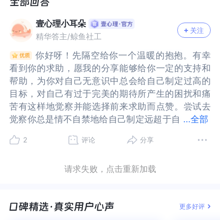
是完美主义倾向呀，我是不是对自己要求太高了，
主义倾向呀，我是不是对自己要求太高了，打不成
打不成那个目标我又很难受
那个目标我又很难受
壹心理小耳朵
关注
精华答主/鲸鱼社工
你好呀！先隔空给你一个温暖的抱抱。有幸
你好呀！先隔空给你一个温暖的抱抱。有幸
看到你的求助，愿我的分享能够给你一定的支持和
看到你的求助，愿我的分享能够给你一定的支持和
帮助，为你对自己无意识中总会给自己制定过高的
帮助，为你对自己无意识中总会给自己制定过高的
目标，对自己有过于完美的期待所产生的困扰和痛
目标，对自己有过于完美的期待所产生的困扰和痛
苦有这样地觉察并能选择前来求助而点赞。尝试去
苦有这样地觉察并能选择前来求助而点赞。尝试去
觉察你总是情不自禁地给自己制定远超于自
觉察你总是情不自禁地给自己制定远超于自己实际
...
全部
己实际能力的规划，目标的背后真正的意愿和动机
能力的规划，目标的背后真正的意愿和动机是什
2
评论
分享
是什么？你在制定这样的计划和目标的时候想到了
么？你在制定这样的计划和目标的时候想到了什
什么？其实，很多时候，给自己制定与自己实际能
么？其实，很多时候，给自己制定与自己实际能力
请求失败，点击重新加载
力不符的目标的背后是不自信，自卑的表现，你通
不符的目标的背后是不自信，自卑的表现，你通过
过给自己制定不可能实现的目标来回避自己努力去
给自己制定不可能实现的目标来回避自己努力去做
做了，但没有完成后的挫败感，失落感。对自己所
了，但没有完成后的挫败感，失落感。对自己所做
更多好评
做的事情的结果要有合理的预期，完成比完美更重
的事情的结果要有合理的预期，完成比完美更重