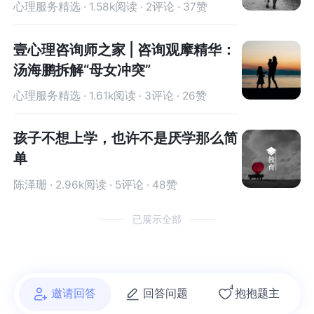
婆婆对待我们的态度，丈夫是否知道？且丈夫是否
待我们的态度，丈夫是否知道？且丈夫是否认同这
心理服务精选 · 1.58k阅读 · 2评论 · 37赞
认同这就回到了我们上述所说的婆婆重男轻女，这
就回到了我们上述所说的婆婆重男轻女，这个观念
个观念是否影响到了丈夫？丈夫的思想观念当中也
是否影响到了丈夫？丈夫的思想观念当中也会认为
壹心理咨询师之家 | 咨询观摩精华：
会认为妻子就应该这样，也会觉得自己妈妈说的都
妻子就应该这样，也会觉得自己妈妈说的都是对的
汤海鹏拆解“母女冲突”
是对的这个部分，我们要抛除情感去了解，也就是
这个部分，我们要抛除情感去了解，也就是说丈夫
说丈夫也可能他认同他的母亲并不是出于他认同重
也可能他认同他的母亲并不是出于他认同重男轻女
心理服务精选 · 1.61k阅读 · 3评论 · 26赞
男轻女这件事情，而是他认为我们应该尊重长辈，
这件事情，而是他认为我们应该尊重长辈，才没有
才没有否认婆婆的一些做法，或者是言语当然还有
否认婆婆的一些做法，或者是言语当然还有一种可
孩子不想上学，也许不是厌学那么简
一种可能，就是他什么都知道，他知道不应该重男
能，就是他什么都知道，他知道不应该重男轻女，
单
轻女，他也知道即便是长辈也有做错事，说错话的
他也知道即便是长辈也有做错事，说错话的时候，
陈泽珊 · 2.96k阅读 · 5评论 · 48赞
时候，但他依然不作为，是因为他母亲所做的一
但他依然不作为，是因为他母亲所做的一切，他自
切，他自己本身就是受益者，所以不愿意去改变现
己本身就是受益者，所以不愿意去改变现状需要去
已展示全部
状需要去了解丈夫是怎样想的，希望你们的夫妻生
了解丈夫是怎样想的，希望你们的夫妻生活，三口
活，三口之家要如何去经营？必要的情况下，可以
之家要如何去经营？必要的情况下，可以一起去做
一起去做婚姻家庭咨询，在此过程中，也可以学习
婚姻家庭咨询，在此过程中，也可以学习一些育儿
一些育儿知识，技能如果因为我们的原生家庭的问
知识，技能如果因为我们的原生家庭的问题，希望
4
邀请回答
回答问题
抱抱题主
题，希望能够跟公婆友好相处的话，也可以在心理
能够跟公婆友好相处的话，也可以在心理咨询过程