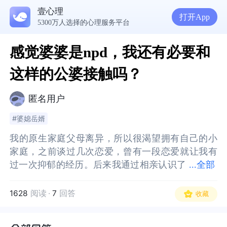
壹心理
打开App
5300万人选择的心理服务平台
感觉婆婆是npd，我还有必要和
这样的公婆接触吗？
匿名用户
#婆媳岳婿
我的原生家庭父母离异，所以很渴望拥有自己的小
我的原生家庭父母离异，所以很渴望拥有自己的小
家庭，之前谈过几次恋爱，曾有一段恋爱就让我有
家庭，之前谈过几次恋爱，曾有一段恋爱就让我有
过一次抑郁的经历。后来我通过相亲认识了
过一次抑郁的经历。后来我通过相亲认识了我现在
...
全部
我现在的我老公，结婚前我就发现了他的两个缺
的我老公，结婚前我就发现了他的两个缺点，特别
点，特别易怒在乎自己家里人，还有夫妻生活不太
易怒在乎自己家里人，还有夫妻生活不太行。但是
1628
阅读
·
7
回答
收藏
行。但是他外表非常帅气，工作也是不错的。所以
他外表非常帅气，工作也是不错的。所以我没有在
我没有在乎这两个其实非常致命的缺点。结婚后，
乎这两个其实非常致命的缺点。结婚后，我逐渐发