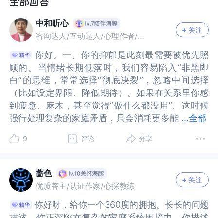
我逐渐发现了我公婆喜欢贬低我，打压我。比较严
现了我公婆喜欢贬低我，打压我。比较严重是在我
重是在我们有了孩子后，问题愈发严重。我婆婆不
们有了孩子后，问题愈发严重。我婆婆不止一次贬
中和听心
止一次贬低我，如我家门牌号码44不吉利，我和老
低我，如我家门牌号码44不吉利，我和老公新买的
关注
咨询达人/互动达人/心理作者/优质答主
公新买的婚房不如她家的大，风景不如她家的好，
婚房不如她家的大，风景不如她家的好，来我家带
来我家带孩子一直让她的儿子先洗澡，一般是让我
孩子一直让她的儿子先洗澡，一般是让我最后一个
你好。一、你的抑郁是此刻最需要被优先照
你好。一、你的抑郁是此刻最需要被优先照
最后一个洗澡。回家后就让我和老公一起带娃，她
洗澡。回家后就让我和老公一起带娃，她就不再帮
顾的‌。当情绪长期低落时，我们容易陷入“非黑即
顾的‌。当情绪长期低落时，我们容易陷入“非黑即
就不再帮忙。（白天我们是请了白班阿姨）。我老
忙。（白天我们是请了白班阿姨）。我老公也是什
白”的思维，常常选择“彻底决裂”，忽略中间选择
白”的思维，常常选择“彻底决裂”，忽略中间选择
公也是什么都听他父母的，连孩子一周岁生日在哪
么都听他父母的，连孩子一周岁生日在哪里办也要
（比如设定界限、降低期待）。如果在关系里你感
（比如设定界限、降低期待）。如果在关系里你感
里办也要听他们父母的。我老公一开始也很偏袒他
听他们父母的。我老公一开始也很偏袒他家里人，
到疲惫、麻木，甚至觉得“做什么都没用”。这时候
到疲惫、麻木，甚至觉得“做什么都没用”。这时候
家里人，让我算了。现在导致我抑郁症又发了，这
让我算了。现在导致我抑郁症又发了，这样的公婆
强行处理复杂的家庭矛盾，只会消耗更多能
强行处理复杂的家庭矛盾，只会消耗更多能量，甚
...
全部
样的公婆我还需要接触吗？我婆婆每次还要坐我的
我还需要接触吗？我婆婆每次还要坐我的副驾驶。
量，甚至又发作抑郁。这一次，请把它当作一个明
至又发作抑郁。这一次，请把它当作一个明确的信
9
评论
分享
副驾驶。每次在我开心的时候打压我，比如说我儿
每次在我开心的时候打压我，比如说我儿子不愿意
确的信号：‌你必须先为自己按下暂停键‌。你有权保
号：‌你必须先为自己按下暂停键‌。你有权保护自己
子不愿意从她家回来这些伤人的话。关键我以前真
从她家回来这些伤人的话。关键我以前真的把她当
护自己的心理健康，孩子也需要一个情绪稳定的妈
的心理健康，孩子也需要一个情绪稳定的妈妈，因
的把她当作亲人，给她过生日，给她买东西，她生
作亲人，给她过生日，给她买东西，她生病给她买
妈，因此你当然可以选择不接触。如果此刻你连“要
此你当然可以选择不接触。如果此刻你连“要不要接
蔷色
病给她买水果。但是我无论做再多，她该贬低照贬
水果。但是我无论做再多，她该贬低照贬低，包括
关注
不要接触”都难以思考，那就‌先不接触‌——这不是逃
触”都难以思考，那就‌先不接触‌——这不是逃避，而
优质答主/认证作家/心探教练
低，包括我去我婆婆娘家人那里，我婆婆的姐姐会
我去我婆婆娘家人那里，我婆婆的姐姐会说她家重
避，而是你正在“为自己疗伤”。等情绪平复后，你
是你正在“为自己疗伤”。等情绪平复后，你会发现
你好呀，给你一个360度的拥抱。长长的问题
你好呀，给你一个360度的拥抱。长长的问题
说她家重男轻女，让我吃小的虾，我老公吃大的，
男轻女，让我吃小的虾，我老公吃大的，这些伤人
会发现自己的答案会更清晰。抑郁不是软弱，而是
自己的答案会更清晰。抑郁不是软弱，而是你的心
描述，你正深陷在复杂的家庭系统困境中。你描述
描述，你正深陷在复杂的家庭系统困境中。你描述