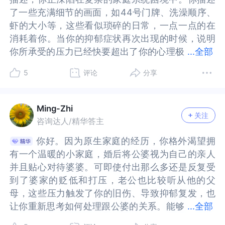
这些伤人的话。我和我老公现在关系还不错，我还
的话。我和我老公现在关系还不错，我还有必要和
你的心在发出求救信号。现在，请像对待一个受伤
在发出求救信号。现在，请像对待一个受伤的好友
了一些充满细节的画面，如44号门牌、洗澡顺序、
了一些充满细节的画面，如44号门牌、洗澡顺序、
有必要和这样的公婆接触吗？
这样的公婆接触吗？
的好友那样对待自己：‌不苛责，不逼迫，只是安静
那样对待自己：‌不苛责，不逼迫，只是安静地陪着
虾的大小等，这些看似琐碎的日常，一点一点的在
虾的大小等，这些看似琐碎的日常，一点一点的在
地陪着她。抑郁会让人陷入“要么全有要么全无”的
她。抑郁会让人陷入“要么全有要么全无”的极端思
消耗着你。当你的抑郁症状再次出现的时候，说明
消耗着你。当你的抑郁症状再次出现的时候，说明
极端思维‌，但现实中，与公婆的关系往往需要更灵
维‌，但现实中，与公婆的关系往往需要更灵活的边
你所承受的压力已经快要超出了你的心理极
你所承受的压力已经快要超出了你的心理极限。就
...
全部
活的边界管理。你可以尝试‌“战略性接触”‌，同时把
界管理。你可以尝试‌“战略性接触”‌，同时把核心精
限。就你的描述来看，你们核心家庭的边界缺失。
你的描述来看，你们核心家庭的边界缺失。你和老
核心精力放在‌与丈夫共同养育孩子‌上。二、与婆婆
力放在‌与丈夫共同养育孩子‌上。二、与婆婆接触。
5
评论
分享
你和老公孩子理应组成独立的核心家庭，拥有自主
公孩子理应组成独立的核心家庭，拥有自主决策
接触。你可以控制接触的深度‌：婆婆贬低你‌时不反
你可以控制接触的深度‌：婆婆贬低你‌时不反驳，转
决策权，但公婆尤其是婆婆的强势介入，模糊了代
权，但公婆尤其是婆婆的强势介入，模糊了代际边
驳，转移话题或离开。对自己说：“这不是我的问
移话题或离开。对自己说：“这不是我的问题，这是
际边界，她以长辈权威支配你们的生活细节，甚至
界，她以长辈权威支配你们的生活细节，甚至按时
题，这是婆婆的问题。错不在我，是她擅长贬低女
婆婆的问题。错不在我，是她擅长贬低女性。”孩子
Ming-Zhi
关注
按时你们不如她家豪，这都是在否定你们新家庭的
你们不如她家豪，这都是在否定你们新家庭的完整
性。”孩子事务被干涉‌让丈夫出面沟通：“我们决定
事务被干涉‌让丈夫出面沟通：“我们决定这样处
咨询达人/精华答主
完整性。在婆婆对你们小家庭边界的侵入中，你老
性。在婆婆对你们小家庭边界的侵入中，你老公选
这样处理。”明确规则：“孩子的事由我们夫妻决
理。”明确规则：“孩子的事由我们夫妻决定。”形成
你好。因为原生家庭的经历，你格外渴望拥
你好。因为原生家庭的经历，你格外渴望拥
公选择了逃避。在你和原生家庭中，你老公明显了
择了逃避。在你和原生家庭中，你老公明显了选择
定。”形成物理边界‌：减少单独相处，避免在情绪脆
物理边界‌：减少单独相处，避免在情绪脆弱时接
有一个温暖的小家庭，婚后将公婆视为自己的亲人
有一个温暖的小家庭，婚后将公婆视为自己的亲人
选择了后者，这是你在结婚前就已经知道的。婚后
了后者，这是你在结婚前就已经知道的。婚后出现
弱时接触。建立心理边界‌，把婆婆的话当作“背景噪
触。建立心理边界‌，把婆婆的话当作“背景噪音”，
并且贴心对待婆婆。可即使付出那么多还是反复受
并且贴心对待婆婆。可即使付出那么多还是反复受
出现的情况，也证明了，他对自己家里人的在乎，
的情况，也证明了，他对自己家里人的在乎，他将
音”，不内化她的评价。你可以根据情绪状态动态调
不内化她的评价。你可以根据情绪状态动态调整“接
到了婆家的贬低和打压，老公也比较听从他的父
到了婆家的贬低和打压，老公也比较听从他的父
他将孝顺等同于优先满足父母。婆婆对你的贬低，
孝顺等同于优先满足父母。婆婆对你的贬低，老公
整“接触频率”‌。感觉自己状态不好，就减少接触；
触频率”‌。感觉自己状态不好，就减少接触；感觉自
母，这些压力触发了你的旧伤、导致抑郁复发，也
母，这些压力触发了你的旧伤、导致抑郁复发，也
老公让你选择“算了”。他没办法或者不敢去跟自己
让你选择“算了”。他没办法或者不敢去跟自己的母
感觉自己状态好，就可以受得了更多的接触。三、
己状态好，就可以受得了更多的接触。三、育儿观
让你重新思考如何处理跟公婆的关系。能够
让你重新思考如何处理跟公婆的关系。能够关照自
...
全部
的母亲讨价还价，或者是拒绝他们的要求，只能通
亲讨价还价，或者是拒绝他们的要求，只能通过让
育儿观念的不一致是家庭矛盾的常见源头‌，而抑郁
念的不一致是家庭矛盾的常见源头‌，而抑郁时期更
关照自己的情绪感受，探索跟一些压力源的边界，
己的情绪感受，探索跟一些压力源的边界，这是一
过让你退让来逃避跟自己父母之间的冲突。你在开
你退让来逃避跟自己父母之间的冲突。你在开头提
时期更容易被这些分歧消耗能量。我们可以用更灵
容易被这些分歧消耗能量。我们可以用更灵活、更