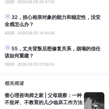
2回答 · 2026.08.06 20:47:20
并不是在不帮儿媳妇，她只是在不帮她的儿子如果
不帮儿媳妇，她只是在不帮她的儿子如果这样的一
这样的一个状态下，我们觉得不好，希望婆婆能够
个状态下，我们觉得不好，希望婆婆能够多帮忙带
多帮忙带孩子的话，我们需要跟丈夫去沟通，让丈
孩子的话，我们需要跟丈夫去沟通，让丈夫去跟自
32，担心相亲对象的能力和稳定性，没安
夫去跟自己的亲妈交流，他甚至也可以稍稍的说点
己的亲妈交流，他甚至也可以稍稍的说点小谎话，
全感怎么办？
小谎话，比如就说，妈妈我上班太累了，下了班之
比如就说，妈妈我上班太累了，下了班之后我想多
4回答 · 2026.08.05 16:44:56
后我想多歇一会儿，你能不能帮我多带带孩子？这
歇一会儿，你能不能帮我多带带孩子？这个类型的
个类型的沟通方式，代表的是丈夫，他这个角色在
沟通方式，代表的是丈夫，他这个角色在婆媳关系
婆媳关系当中一定是充当中间者和调和剂的，不是
当中一定是充当中间者和调和剂的，不是去激化婆
55，丈夫背叛后想修复关系，崩塌的信任
去激化婆媳矛盾的婆媳之间的传话，要传好话，而
媳矛盾的婆媳之间的传话，要传好话，而不是要把
该如何重建？
不是要把责任推给自己的妻子，然后让婆婆觉得这
责任推给自己的妻子，然后让婆婆觉得这个儿媳妇
2回答 · 2026.08.05 07:55:03
个儿媳妇娶的一点用没有，连孩子都照顾不好综合
娶的一点用没有，连孩子都照顾不好综合来说，不
来说，不论是婆婆对待我们的态度，还是关于带孩
论是婆婆对待我们的态度，还是关于带孩子的问
子的问啊，归根结底，都是夫妻问题这个夫妻关系
啊，归根结底，都是夫妻问题这个夫妻关系当中，
当中，我们就要重新去考量我们的情感以及相处，
我们就要重新去考量我们的情感以及相处，甚至是
甚至是婚恋观，育儿观，是否能够达成一致？或者
婚恋观，育儿观，是否能够达成一致？或者即便不
壹心理咨询师之家 | 父母观察：一种
即便不能够达成一致，但是能够达到互相包容，相
能够达成一致，但是能够达到互相包容，相处的融
不批评、不教育的儿少临床工作方法
处的融洽也是很不错的对此有一个先决要素，就是
洽也是很不错的对此有一个先决要素，就是婆婆对