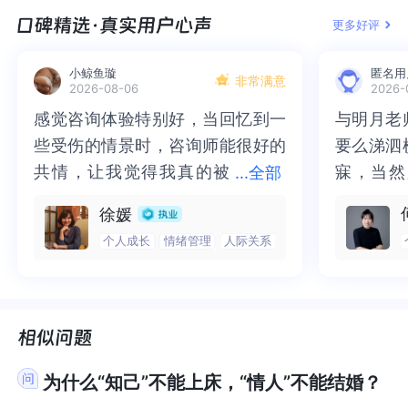
疗你自己的抑郁症，同时去做夫妻咨询或者家庭咨
郁症，同时去做夫妻咨询或者家庭咨询。现在的家
存异，成长都是艰辛的，人生不易生活不易工作也
成长都是艰辛的，人生不易生活不易工作也不轻松
之间为难，是吗？我看到你说的你和丈夫已经买了
是吗？我看到你说的你和丈夫已经买了新婚房，虽
父母工作比较忙的时候，可以请个育儿嫂来帮忙带
作比较忙的时候，可以请个育儿嫂来帮忙带孩子，
询。现在的家庭关系困境是你的抑郁症的一个激发
庭关系困境是你的抑郁症的一个激发因素。我是经
更多好评
不轻松痛并快乐着。
痛并快乐着。
新婚房，虽然不大，但是依旧是你们独立的小屋，
然不大，但是依旧是你们独立的小屋，公婆是不是
孩子，或者公公婆婆如果有时间也可以帮忙带，但
或者公公婆婆如果有时间也可以帮忙带，但是等到
因素。我是经常又佛又丧，偶尔积极上进的心理咨
常又佛又丧，偶尔积极上进的心理咨询师，世界和
公婆是不是完全可以回去住，而面对带小孩子的问
完全可以回去住，而面对带小孩子的问题，你觉得
是等到晚上下了班之后，特别是育儿嫂下班之后，
晚上下了班之后，特别是育儿嫂下班之后，那么照
询师，世界和我爱着你。
我爱着你。
小鲸鱼璇
匿名用
题，你觉得是否可以请一个长期保姆专门带孩子
是否可以请一个长期保姆专门带孩子呢？而且你的
非常满意
那么照顾孩子的主力军，一定是这个孩子的爸爸和
顾孩子的主力军，一定是这个孩子的爸爸和妈妈而
2026-08-06
2026-
呢？而且你的孩子已经比较大了，之前说已经过了
孩子已经比较大了，之前说已经过了一周岁，可以
妈妈而剩下来的爷爷奶奶呀，外公外婆呀，仅仅只
剩下来的爷爷奶奶呀，外公外婆呀，仅仅只是搭把
感觉咨询体验特别好，当回忆到一
感觉咨询体验特别好，当回忆到一
与明月老
与明月老
一周岁，可以送到早教机构进行早教学习，保姆带
送到早教机构进行早教学习，保姆带孩子的时间也
是搭把手而已这一点，或许每个家庭的状况是不一
手而已这一点，或许每个家庭的状况是不一样的，
些受伤的情景时，咨询师能很好的
些受伤的情景时，咨询师能很好的
要么涕泗
要么涕泗
孩子的时间也不会太长。如果你担忧丈夫的为难，
不会太长。如果你担忧丈夫的为难，那么你觉得是
样的，比如说我并没有想要生孩子，这个孩子是公
比如说我并没有想要生孩子，这个孩子是公婆逼着
共情，让我觉得我真的被
共情，让我觉得我真的被抱住了。
寐，当然
寐，当然
...
全部
那么你觉得是否可以跟丈夫进行一场深度沟通，比
否可以跟丈夫进行一场深度沟通，比如说找一个合
婆逼着我生的，是老公逼着我生，且在生孩子之
我生的，是老公逼着我生，且在生孩子之前，他们
抱住了。咨询完我会感觉，内心有
咨询完我会感觉，内心有一部分未
二十多年
的抑塞之
如说找一个合适的时间，和他谈谈自己内心深处的
适的时间，和他谈谈自己内心深处的想法和感受。
前，他们答应过我，只要负责生，剩下来的带孩子
答应过我，只要负责生，剩下来的带孩子是由他们
徐媛
想法和感受。你觉得可行吗？面对目前你所倾诉的
你觉得可行吗？面对目前你所倾诉的情况，一定要
一部分未处理的情绪被注意到了，
处理的情绪被注意到了，而且当咨
来，觉得
不必再踽
是由他们来进行，但等到生完孩子之后，他们并没
来进行，但等到生完孩子之后，他们并没有履行这
个人成长
情绪管理
人际关系
情况，一定要先关注自身的心理健康，可以定期去
先关注自身的心理健康，可以定期去看心理医生，
而且当咨询师准确说出我当时的情
询师准确说出我当时的情绪，我感
再困于桎
梏，更不
有履行这件事情如果说是类似这样的一种情况的
件事情如果说是类似这样的一种情况的话，我们更
看心理医生，进行心理咨询和治疗。还可以做些运
进行心理咨询和治疗。还可以做些运动、多和朋友
绪，我感觉当时那个弱小的小女孩
觉当时那个弱小的小女孩被看到
积，靡有
孑遗。“
话，我们更多的是需要跟丈夫去沟通这个育儿观，
多的是需要跟丈夫去沟通这个育儿观，或者说关于
动、多和朋友聊聊、培养一些兴趣爱好等等来转移
聊聊、培养一些兴趣爱好等等来转移自己的注意
或者说关于孩子的抚养问题该如何去进行解决老人
孩子的抚养问题该如何去进行解决老人帮忙带孩
被看到了，做完咨询，确实内心感
了，做完咨询，确实内心感觉轻快
云起时”
时”，此
自己的注意力，提升自己的幸福感和自我价值感。
力，提升自己的幸福感和自我价值感。面对自己的
帮忙带孩子，帮的都是自己的孩子也就是说，当婆
子，帮的都是自己的孩子也就是说，当婆婆过来帮
觉轻快了很多，感觉轻松了。很感
了很多，感觉轻松了。很感谢咨询
前行。
行。
面对自己的问题，你积极主动的寻求解决方式，已
问题，你积极主动的寻求解决方式，已经很棒了，
婆过来帮我们照顾孩子的时候，不是在帮儿媳妇照
我们照顾孩子的时候，不是在帮儿媳妇照顾孩子，
谢咨询师姐姐！
师姐姐！
经很棒了，祝福你！
祝福你！
顾孩子，而是在帮儿子照顾孩子，婆婆的当下的身
而是在帮儿子照顾孩子，婆婆的当下的身份，是父
为什么“知己”不能上床，“情人”不能结婚？
份，是父亲的身份所以如果婆婆不再帮忙了，她也
亲的身份所以如果婆婆不再帮忙了，她也并不是在