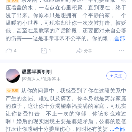
惯性的贬低，或者说更偏向儿子，有一个很简单明
贬低，或者说更偏向儿子，有一个很简单明了的理
通的时候可以约好一些基本原则，比如：彼此倾听
可以约好一些基本原则，比如：彼此倾听对方的感
大概跟你自己的成长经历，你的性格，你对婆家人
己的成长经历，你的性格，你对婆家人的期待，你
婆而不当妈。与其期待婆婆像妈妈一样给予无条件
婆而不当妈。与其期待婆婆像妈妈一样给予无条件
压着盖的水，一点点在心里积累，直到现在，终于
压着盖的水，一点点在心里积累，直到现在，终于
了的理由，就是重男轻女我们需要客观的去观察这
由，就是重男轻女我们需要客观的去观察这个婆婆
对方的感受和需要，不带指责和评判，多表达爱和
受和需要，不带指责和评判，多表达爱和关怀。还
的期待，你对自己作为儿媳的期待，缺少社会支持
对自己作为儿媳的期待，缺少社会支持等有关，导
的爱，不如清醒地认清她的角色定位‌。这种“边界
的爱，不如清醒地认清她的角色定位‌。这种“边界
漫了出来。你原本只是想拥有一个平静的家，一个
漫了出来。你原本只是想拥有一个平静的家，一个
个婆婆对待我们的态度，是不是和对其他女性态度
对待我们的态度，是不是和对其他女性态度是一样
关怀。还可以根据自己的感受来调整你和公婆的边
可以根据自己的感受来调整你和公婆的边界，比如
等有关，导致你的愤怒、期待、认可都没有出口，
致你的愤怒、期待、认可都没有出口，只好转向了
感”不是冷漠，而是一种自我保护：‌降低期待，减少
感”不是冷漠，而是一种自我保护：‌降低期待，减少
温暖的小世界，可现实却让你一次次被打击、被贬
温暖的小世界，可现实却让你一次次被打击、被贬
是一样的区分婆婆对我们不好，是由于我们是婆媳
的区分婆婆对我们不好，是由于我们是婆媳关系，
界，比如你意识到有哪些话题或场合容易触发情
你意识到有哪些话题或场合容易触发情绪，可有意
只好转向了自己。这个需要专业人士的帮助。第
自己。这个需要专业人士的帮助。第二，不要对公
失望，反而能让关系更轻松‌。真正的强大不是期待
失望，反而能让关系更轻松‌。真正的强大不是期待
低，甚至在最脆弱的产后阶段，还要面对来自公婆
低，甚至在最脆弱的产后阶段，还要面对来自公婆
关系，还是由于她更喜欢男孩子，不喜欢女孩子如
还是由于她更喜欢男孩子，不喜欢女孩子如果说是
绪，可有意识地减少涉入；哪些互动形式让你比较
识地减少涉入；哪些互动形式让你比较自在，可以
二，不要对公婆有任何的期待。你在问题描述中，
婆有任何的期待。你在问题描述中，说到了你以前
改变别人，而是调整自己的期待‌。婆婆的角色本就
改变别人，而是调整自己的期待‌。婆婆的角色本就
的伤害——这是非常非常不公平的。你的难
的伤害——这是非常非常不公平的。你的难过，你
...
全部
果说是前者，我们就需要去区分婆婆跟亲妈是有一
前者，我们就需要去区分婆婆跟亲妈是有一定的区
自在，可以保留来维持礼貌的相处。如果现阶段需
保留来维持礼貌的相处。如果现阶段需要婆婆帮忙
说到了你以前真的把婆婆当亲人，为她做很多事
真的把婆婆当亲人，为她做很多事情。但她还是贬
是家庭中的“有限存在”，她不可能成为你的依靠，
是家庭中的“有限存在”，她不可能成为你的依靠，
过，你的不甘，你的“我到底还要不要继续和他们来
的不甘，你的“我到底还要不要继续和他们来
定的区别的，如果是后者，我们就要知道婆婆并不
别的，如果是后者，我们就要知道婆婆并不是因为
要婆婆帮忙带孩子，确实比较难拉开距离，或许可
带孩子，确实比较难拉开距离，或许可以跟老公商
情。但她还是贬低你。有可能她只是贬低任何成为
低你。有可能她只是贬低任何成为她儿媳的人，跟
但也不必成为你的敌人。当你不再把婆婆
但也不必成为你的敌人。当你不再把婆婆
4
1
分享
往？”的犹豫，我都听见了。⸻从心理的角度来
往？”的犹豫，我都听见了。⸻从心理的角度来
是因为我们不是她生的而疏远我们，而是因为我们
我们不是她生的而疏远我们，而是因为我们是女性
以跟老公商量看看有没有其他方法分担你们的育儿
量看看有没有其他方法分担你们的育儿压力。另
她儿媳的人，跟你本身关系不大。但你不能再对他
你本身关系不大。但你不能再对他们有期待，你曾
当“妈”时，反而能更轻松地和她共处。‌这种清醒的
当“妈”时，反而能更轻松地和她共处。‌这种清醒的
说，你现在的情绪其实是在做一件重要的事：它在
说，你现在的情绪其实是在做一件重要的事：它在
是女性所以没有好好的对待这两者之间还是有一定
所以没有好好的对待这两者之间还是有一定区别
压力。另外，婆婆的打压、贬低，更多反映的是她
外，婆婆的打压、贬低，更多反映的是她的局限，
们有期待，你曾经想亲人一样对他们，大概也是渴
经想亲人一样对他们，大概也是渴望他们也能够像
边界感，正是你对自己最好的保护。‌抑郁不是你的
边界感，正是你对自己最好的保护。‌抑郁不是你的
提醒你，是时候为自己立下边界了。不是你做得不
提醒你，是时候为自己立下边界了。不是你做得不
区别的，这个区别就在于婆婆的这个状态，会让丈
的，这个区别就在于婆婆的这个状态，会让丈夫成
的局限，很多成长于重男轻女环境的女性都倾向于
很多成长于重男轻女环境的女性都倾向于通过控制
温柔半两钊钊
望他们也能够像对待亲人一样对待你。但他们不会
对待亲人一样对待你。但他们不会的。所以，不要
错，而是你在重压下的正常反应‌。现在的你，不需
错，而是你在重压下的正常反应‌。现在的你，不需
关注
够，而是你遇到了习惯打压别人的人，而你又是一
够，而是你遇到了习惯打压别人的人，而你又是一
夫成为什么样的孩子我们要了解到，丈夫才是她一
为什么样的孩子我们要了解到，丈夫才是她一手带
通过控制来补偿内心的自尊匮乏，常常无意识地把
来补偿内心的自尊匮乏，常常无意识地把自己的低
咨询达人/优质答主
的。所以，不要有任何的期待。第三，建议你和老
有任何的期待。第三，建议你和老公去做夫妻咨询
要做满分妻子或满分妈妈，不需要立刻解决所有问
要做满分妻子或满分妈妈，不需要立刻解决所有问
个太容易为别人付出、太想维持关系的人。你想
个太容易为别人付出、太想维持关系的人。你想
手带大的孩子，才会受到她的认知影响，教育影
大的孩子，才会受到她的认知影响，教育影响，以
自己的低价值感投射到他人身上。可以尝试着心理
价值感投射到他人身上。可以尝试着心理隔离，接
公去做夫妻咨询或者是家庭咨询。你在问题描述
或者是家庭咨询。你在问题描述中，提到了你选择
题，‌允许自己一步步来‌。当抑郁缓解后，你会更清
题，‌允许自己一步步来‌。当抑郁缓解后，你会更清
从你的问题中，我感受到了你在这段关系中
从你的问题中，我感受到了你在这段关系中
靠“做得更多”来换得“被接纳”，但这对“喜欢掌控的
靠“做得更多”来换得“被接纳”，但这对“喜欢掌控的
响，以至于会延伸到丈夫也是这样的思想观念其
至于会延伸到丈夫也是这样的思想观念其次，关于
隔离，接纳自己的情绪感受，但告诉自己婆婆有她
纳自己的情绪感受，但告诉自己婆婆有她的个人课
中，提到了你选择老公的原因，外表帅气，工作也
老公的原因，外表帅气，工作也不错。但婚前你也
晰地看到哪些关系值得修复，哪些需要远离。
晰地看到哪些关系值得修复，哪些需要远离。
产生的委屈、难过以及痛苦。你本身就是离异家庭
产生的委屈、难过以及痛苦。你本身就是离异家庭
人”来说反而变成了一种“好欺负”的信号。你说你婆
人”来说反而变成了一种“好欺负”的信号。你说你婆
次，关于婆媳这个比较特殊的家人关系对于两个家
婆媳这个比较特殊的家人关系对于两个家庭的组
的个人课题，你的价值并不由别人来定义，还可以
题，你的价值并不由别人来定义，还可以尝试表达
不错。但婚前你也发现了他的两个特点，特别易
发现了他的两个特点，特别易怒，在乎自己家里
的孩子，这让你十分渴望幸福美满的家庭，可现实
的孩子，这让你十分渴望幸福美满的家庭，可现实
婆可能是NPD（偏执型/自恋型人格），如果她确实
婆可能是NPD（偏执型/自恋型人格），如果她确实
庭的组合，确实是让两组陌生人成为了一家人，一
合，确实是让两组陌生人成为了一家人，一家人之
尝试表达你的需要，比如你想先洗澡时直接跟老公
你的需要，比如你想先洗澡时直接跟老公打招呼“我
怒，在乎自己家里人，夫妻生活不太行。但婚后，
人，夫妻生活不太行。但婚后，在乎自己家里人这
让你备受打击，不止一次的抑郁，你该多么难过
让你备受打击，不止一次的抑郁，你该多么难过
长期贬低别人、控制别人、否认别人的感受，那就
长期贬低别人、控制别人、否认别人的感受，那就
家人之中也是有一定区别的，就是血缘这个部分，
中也是有一定区别的，就是血缘这个部分，确实有
打招呼“我今天忙下来特别累，我想先洗澡，真的需
今天忙下来特别累，我想先洗澡，真的需要休整一
在乎自己家里人这个缺点，其实一直在折磨你，在
个缺点，其实一直在折磨你，在你跟公婆的冲突
啊！婚后的现实困境主要是婆媳矛盾，公婆的贬低
啊！婚后的现实困境主要是婆媳矛盾，公婆的贬低
不是你“做得够不够”的问题了，而是你是不是还要
不是你“做得够不够”的问题了，而是你是不是还要
确实有一定的运气在里面，也不是说所有的女生在
一定的运气在里面，也不是说所有的女生在嫁完人
要休整一下。”此外，在精力允许的情况下，给自己
下。”此外，在精力允许的情况下，给自己一些个人
你跟公婆的冲突中，你老公的应对方式是，让你退
中，你老公的应对方式是，让你退步。而且他还什
打压让你感到十分委屈伤心，同时还有婆婆
打压让你感到十分委屈伤心，同时还有婆婆家亲戚
...
全部
继续被耗损。⸻关于“要不要接触”，我给你三个
继续被耗损。⸻关于“要不要接触”，我给你三个
嫁完人之后都会遇到不好的公婆，只是大几率上我
之后都会遇到不好的公婆，只是大几率上我们要了