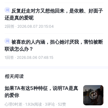
见，更要先看见自己、好好爱自己~
看见自己、好好爱自己~
反复赶走对方又想他回来，是依赖、好面子
还是真的爱呢
2回答 · 2026.08.07 20:15:04
被喜欢的人内涵，担心她讨厌我，害怕被断
联该怎么办？
1回答 · 2026.08.06 07:48:15
如果TA有这5种特征，说明TA是真
的爱你
心理0时差 · 1.92k阅读 · 3评论 · 52赞