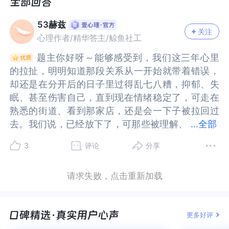
子礼盒，所以，我们认识，我不知道为什么在我去
子礼盒，所以，我们认识，我不知道为什么在我去
买东西吃，我会刻意去找她聊天。一来二去，熟悉
买东西吃，我会刻意去找她聊天。一来二去，熟悉
53赫兹
了。
了。
关注
心理作者/精华答主/鲸鱼社工
有一天晚上，我们在微信上聊天，我才知道她的家
有一天晚上，我们在微信上聊天，我才知道她的家
庭一塌糊涂，她说很累，需要一个肩膀靠一靠。第
庭一塌糊涂，她说很累，需要一个肩膀靠一靠。第
题主你好呀～能够感受到，我们这三年心里
题主你好呀～能够感受到，我们这三年心里
二天一早，我们见面，发生了关系……那是错误的
二天一早，我们见面，发生了关系……那是错误的
的拉扯，明明知道那段关系从一开始就带着错误，
的拉扯，明明知道那段关系从一开始就带着错误，
开始。也就是那一场开始，才有了后来的事情，一
开始。也就是那一场开始，才有了后来的事情，一
却还是在分开后的日子里过得乱七八糟，抑郁、失
却还是在分开后的日子里过得乱七八糟，抑郁、失
个月四次紧急避孕药，还告诉我大不了怀孕就离
个月四次紧急避孕药，还告诉我大不了怀孕就离
眠、甚至伤害自己，直到现在情绪稳定了，可走在
眠、甚至伤害自己，直到现在情绪稳定了，可走在
婚，在这句话背后，我知道责任有多大，分开后这
婚，在这句话背后，我知道责任有多大，分开后这
熟悉的街道、看到那家店，还是会一下子被拉回过
熟悉的街道、看到那家店，还是会一下子被拉回过
三年，这句话在我耳边回荡着，从来没有停止过。
三年，这句话在我耳边回荡着，从来没有停止过。
去。我们说，已经放下了，可那些被理解、
去。我们说，已经放下了，可那些被理解、被需要
...
全部
最后我们的事情被她老公发现，而她选择了回头，
最后我们的事情被她老公发现，而她选择了回头，
被需要的感觉，还有她那句“大不了怀孕就离婚”带
的感觉，还有她那句“大不了怀孕就离婚”带来的沉
3
评论
分享
我们没有正式的告别，不大的城市里，想见她一
我们没有正式的告别，不大的城市里，想见她一
来的沉重，却像刻在心里一样，怎么也挥不去，这
重，却像刻在心里一样，怎么也挥不去，这种明明
眼，太容易了。
眼，太容易了。
种明明想往前走，却总被回忆绊住的感觉，一定熬
想往前走，却总被回忆绊住的感觉，一定熬得特别
请求失败，点击重新加载
在一起的三个月时间里，天天都在她的店里，她十
在一起的三个月时间里，天天都在她的店里，她十
得特别辛苦吧。其实，我们会陷在这段回忆里这么
辛苦吧。其实，我们会陷在这段回忆里这么久，或
二点半下班晚上十点下班，早上会抽时间出来陪
二点半下班晚上十点下班，早上会抽时间出来陪
久，或许不只是因为“爱”，更是因为那段关系里，
许不只是因为“爱”，更是因为那段关系里，你第一
我，下午到晚上就会一直在一起。
我，下午到晚上就会一直在一起。
你第一次那么清晰地感受到“被看见”~在那之前，可
次那么清晰地感受到“被看见”~在那之前，可能很少
更多好评
手腕上的伤疤，日记本，朋友圈内的动态，我没有
手腕上的伤疤，日记本，朋友圈内的动态，我没有
能很少有人像她那样，让你觉得自己是被需要、被
有人像她那样，让你觉得自己是被需要、被尊重