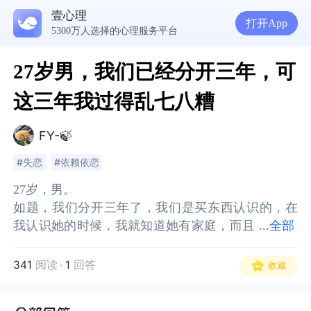
壹心理
打开App
5300万人选择的心理服务平台
27岁男，我们已经分开三年，可
这三年我过得乱七八糟
FY-🍃
#失恋
#依赖依恋
27岁，男。
27岁，男。
如题，我们分开三年了，我们是买东西认识的，在
如题，我们分开三年了，我们是买东西认识的，在
我认识她的时候，我就知道她有家庭，而且
我认识她的时候，我就知道她有家庭，而且我还知
...
全部
我还知道她有孩子。
道她有孩子。
她所在的单位，是一家食品店，AWZJ食品，她们家
她所在的单位，是一家食品店，AWZJ食品，她们家
341
阅读
·
1
回答
收藏
有个饼子，叫“老婆饼”，特别好吃。所以，那个时
有个饼子，叫“老婆饼”，特别好吃。所以，那个时
候，我天天去买，三年前的端午节，我去她家买粽
候，我天天去买，三年前的端午节，我去她家买粽