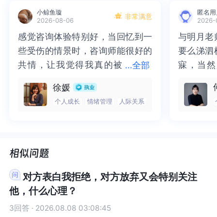
忘记过，路过那家店，也依旧可以见到熟悉的面
忘记过，路过那家店，也依旧可以见到熟悉的面
尊重的，所以哪怕知道这段关系不道德，也还是忍
的，所以哪怕知道这段关系不道德，也还是忍不住
小鲸鱼璇
匿名用
孔，但是，回不去了……
孔，但是，回不去了……
不住抓住那点温暖。分开后的混乱，更像是心里
抓住那点温暖。分开后的混乱，更像是心里的“空
非常满意
2026-08-06
2026-
很多年以后的现在，我知道那件事情是绝对的错
很多年以后的现在，我知道那件事情是绝对的错
的“空缺”在作祟，就像突然失去了支撑自己的东
缺”在作祟，就像突然失去了支撑自己的东西，不知
感觉咨询体验特别好，当回忆到一
感觉咨询体验特别好，当回忆到一
与明月老
与明月老
误，她有家庭，她有孩子，她的老公炒股输了一百
误，她有家庭，她有孩子，她的老公炒股输了一百
西，不知道该怎么重新站稳。现在的我们，已经能
道该怎么重新站稳。现在的我们，已经能平静地写
些受伤的情景时，咨询师能很好的
些受伤的情景时，咨询师能很好的
要么涕泗
要么涕泗
多万，那是一个一地鸡毛的家庭，而我，就更不应
多万，那是一个一地鸡毛的家庭，而我，就更不应
平静地写下这些，还说自己“好很多了”，这本身就
下这些，还说自己“好很多了”，这本身就已经是很
该去打扰她，但是……
该去打扰她，但是……
已经是很不容易的进步了呀~那些自残、写遗书的日
不容易的进步了呀~那些自残、写遗书的日子，是过
共情，让我觉得我真的被
共情，让我觉得我真的被抱住了。
寐，当然
寐，当然
...
全部
在她和我在一起两个多月时间里，她给到了被理
在她和我在一起两个多月时间里，她给到了被理
子，是过去的你在拼命挣扎，而现在你能慢慢走出
去的你在拼命挣扎，而现在你能慢慢走出来，说明
抱住了。咨询完我会感觉，内心有
咨询完我会感觉，内心有一部分未
二十多年
的抑塞之
徐媛
解，被需要，被尊重，被看见，被爱……我没有放
解，被需要，被尊重，被看见，被爱……我没有放
来，说明你心里其实一直有股想“好好活下去”的劲
你心里其实一直有股想“好好活下去”的劲儿。或
一部分未处理的情绪被注意到了，
处理的情绪被注意到了，而且当咨
来，觉得
不必再踽
不下，我之所以可以把写出来，就是因为我已经放
不下，我之所以可以把写出来，就是因为我已经放
儿。或许，可以试着把那些“被看见”的感觉，慢慢
许，可以试着把那些“被看见”的感觉，慢慢转移到
个人成长
情绪管理
人际关系
而且当咨询师准确说出我当时的情
询师准确说出我当时的情绪，我感
再困于桎
梏，更不
下了，只是，在城市的大街小巷里，在见到熟悉面
下了，只是，在城市的大街小巷里，在见到熟悉面
转移到自己身上~比如每天对自己说一句“今天我做
自己身上~比如每天对自己说一句“今天我做得挺好
绪，我感觉当时那个弱小的小女孩
觉当时那个弱小的小女孩被看到
积，靡有
孑遗。“
孔的时候，一切，又回去了。
孔的时候，一切，又回去了。
得挺好的”，或者去做一件能让自己有成就感的小
的”，或者去做一件能让自己有成就感的小事，哪怕
被看到了，做完咨询，确实内心感
了，做完咨询，确实内心感觉轻快
云起时”
时”，此
长时间抑郁，我把自己玩到了白癜风，可怕，一场
长时间抑郁，我把自己玩到了白癜风，可怕，一场
事，哪怕只是认真做一顿饭、完成一项工作，慢慢
只是认真做一顿饭、完成一项工作，慢慢让自己成
觉轻快了很多，感觉轻松了。很感
了很多，感觉轻松了。很感谢咨询
前行。
行。
不道德恋爱，能把自己玩到白癜风，也是不简单。
不道德恋爱，能把自己玩到白癜风，也是不简单。
让自己成为“能看见自己、尊重自己”的人。而路过
为“能看见自己、尊重自己”的人。而路过那家店、
谢咨询师姐姐！
师姐姐！
是的，我出现严重的抑郁，走路的时候，自言自
是的，我出现严重的抑郁，走路的时候，自言自
那家店、想起过去的时候，不用急着推开那些回
想起过去的时候，不用急着推开那些回忆，就像看
对方表白我拒绝，对方放弃又会特别关注
语。会失眠，熬夜。
语。会失眠，熬夜。
忆，就像看到一本翻过的旧书，知道里面写了什么
到一本翻过的旧书，知道里面写了什么就好，不用
他，什么心理？
现在的我，已经好很多了，情绪也很稳定。只是，
现在的我，已经好很多了，情绪也很稳定。只是，
就好，不用再一页页细读了。而且，你才27岁，后
再一页页细读了。而且，你才27岁，后面还有很长
会想起你……因为我爱过，曾经GW自残和写下遗书
会想起你……因为我爱过，曾经GW自残和写下遗书
面还有很长的路，那些曾经让你痛苦的经历，其实
的路，那些曾经让你痛苦的经历，其实也在悄悄教
3回答 · 2026.08.08 03:08:45
的时候。
的时候。
也在悄悄教你“什么是真正的爱”，不只是被别人看
你“什么是真正的爱”，不只是被别人看见，更要先