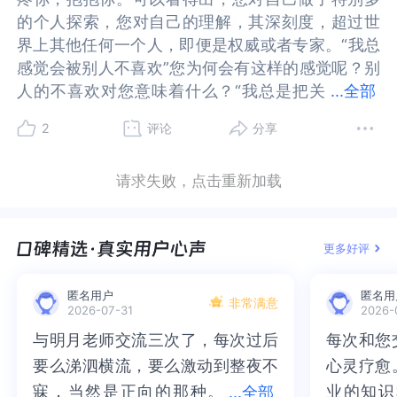
我几乎每天都处于匮乏忐忑的状态中，难以向他人
我几乎每天都处于匮乏忐忑的状态中，难以向他人
要抱却没有人理，或者总是更换养育者等等，他就
没有人理，或者总是更换养育者等等，他就会觉得
的个人探索，您对自己的理解，其深刻度，超过世
的个人探索，您对自己的理解，其深刻度，超过世
发出正向的反馈。这种状态下，我渴望别人的关
发出正向的反馈。这种状态下，我渴望别人的关
会觉得这个世界是不安全的，是不值得被信任的，
这个世界是不安全的，是不值得被信任的，进而发
界上其他任何一个人，即便是权威或者专家。“我总
界上其他任何一个人，即便是权威或者专家。“我总
注、关心、回应，但又不敢主动，内心的匮乏状态
注、关心、回应，但又不敢主动，内心的匮乏状态
进而发展出不安全的依恋类型，对他人，对这个世
展出不安全的依恋类型，对他人，对这个世界不够
感觉会被别人不喜欢”您为何会有这样的感觉呢？别
感觉会被别人不喜欢”您为何会有这样的感觉呢？别
让我难以忍受拒绝和延时的满足。
让我难以忍受拒绝和延时的满足。
界不够信任。而从埃里克森的人格发展八阶段理论
信任。而从埃里克森的人格发展八阶段理论来看，
人的不喜欢对您意味着什么？“我总是把关
人的不喜欢对您意味着什么？“我总是把关系或者负
...
全部
别人夸我的时候，我的内心很抗拒。低自尊：内心
别人夸我的时候，我的内心很抗拒。低自尊：内心
来看，也是这样的，埃里克森认为，在1.5岁以前，
也是这样的，埃里克森认为，在1.5岁以前，是“信任
系或者负面想的特别坏，理智告诉我世界上任何关
面想的特别坏，理智告诉我世界上任何关系都不会
深处对自己的价值和能力评价较低，不相信自己值
深处对自己的价值和能力评价较低，不相信自己值
是“信任感vs怀疑感”的冲突，当一个婴儿没有被很
感vs怀疑感”的冲突，当一个婴儿没有被很好地照
2
评论
分享
系都不会这么坏。”这一点至关重要，也就是说，第
这么坏。”这一点至关重要，也就是说，第一，您有
得被夸赞，所以面对夸奖时会通过抗拒来保护自己
得被夸赞，所以面对夸奖时会通过抗拒来保护自己
好地照顾，就无法建立起对世界对他人的信任感，
顾，就无法建立起对世界对他人的信任感，而是会
一，您有充足的动力，去做这个改变，第二，您有
充足的动力，去做这个改变，第二，您有理性的认
脆弱的自尊心。
脆弱的自尊心。
而是会产生怀疑感。所以，你可以去探索一下自己
产生怀疑感。所以，你可以去探索一下自己的成长
请求失败，点击重新加载
理性的认知，确保改变的根基。“如何改变我很糟糕
知，确保改变的根基。“如何改变我很糟糕的信念？
我要有不要惧怕任何人和事的能力。
我要有不要惧怕任何人和事的能力。
的成长经历，问问你的家人，在你三岁之前尤其是
经历，问问你的家人，在你三岁之前尤其是一岁半
的信念？我的内心深处总是抗拒别人的赞美，忽视
我的内心深处总是抗拒别人的赞美，忽视自己的价
我总是处于忐忑惊恐的状态，自身能量不足，有较
我总是处于忐忑惊恐的状态，自身能量不足，有较
一岁半以前是如何被养育的，是否中间有频繁更换
以前是如何被养育的，是否中间有频繁更换养育
自己的价值。”您渴求外界的干预，也请同时多去聆
值。”您渴求外界的干预，也请同时多去聆听下自己
强的匮乏感，总是对他人有些强烈的需求，一切都
强的匮乏感，总是对他人有些强烈的需求，一切都
养育者，是否有给到你及时的回应和准确的需求的
者，是否有给到你及时的回应和准确的需求的满
更多好评
听下自己的内心。这种抗拒和忽视，一定在某个生
的内心。这种抗拒和忽视，一定在某个生命阶段，
显得那么真实，我不敢走出我内心的恐惧。
显得那么真实，我不敢走出我内心的恐惧。
满足，我想，当你看到了这些，你会更加理解自
足，我想，当你看到了这些，你会更加理解自己，
命阶段，给过您支撑和意义，请去觉察下那个时候
给过您支撑和意义，请去觉察下那个时候的自己。
单一事件对我的影响特别大，有时甚至影响我的自
单一事件对我的影响特别大，有时甚至影响我的自
己，也就能够释然了。因为现在你在意识层面知道
也就能够释然了。因为现在你在意识层面知道外面
匿名用户
匿名用
的自己。然后我们再去尝试整合，那时与此刻的状
然后我们再去尝试整合，那时与此刻的状态，看看
我观念和自我价值，并且影响很久。我个人内心不
我观念和自我价值，并且影响很久。我个人内心不
外面不危险，关系不会那么坏，但是由于受到成长
不危险，关系不会那么坏，但是由于受到成长经历
非常满意
2026-07-31
2026-
态，看看各个方面都发生了哪些变化。也许，成长
各个方面都发生了哪些变化。也许，成长和改变，
值得的声音特别大，以至于我很抗拒别人对我的夸
值得的声音特别大，以至于我很抗拒别人对我的夸
经历的影响，你在潜意识层面还是会不自觉地产生
的影响，你在潜意识层面还是会不自觉地产生你所
与明月老师交流三次了，每次过后
与明月老师交流三次了，每次过后
每次和您
每次和您
和改变，先要从接纳和看到自己开始，如此，这种
先要从接纳和看到自己开始，如此，这种成长和改
奖、认可，我也不敢表露自己的成绩与看法。
奖、认可，我也不敢表露自己的成绩与看法。
你所说的这种恐惧和匮乏的感觉，只有当我们看到
说的这种恐惧和匮乏的感觉，只有当我们看到了潜
要么涕泗横流，要么激动到整夜不
要么涕泗横流，要么激动到整夜不
心灵疗愈
心灵疗愈
成长和改变才是坚实的。您觉得呢？以上就是我目
变才是坚实的。您觉得呢？以上就是我目前想到
在与他人的相处中，我没有延时满足的能力，我总
在与他人的相处中，我没有延时满足的能力，我总
了潜意识的真相，潜意识才能逐渐意识化，才能够
意识的真相，潜意识才能逐渐意识化，才能够逐渐
前想到的，我觉得您已经迈出了很好的一步。世界
的，我觉得您已经迈出了很好的一步。世界和我爱
寐，当然是正向的那种。
寐，当然是正向的那种。二十多年
业的知识
业的知识
...
全部
是渴望别人的关注、关心，我又很害怕被抛弃。
是渴望别人的关注、关心，我又很害怕被抛弃。
逐渐松动，我们也才能够建立起新的安全型的依恋
松动，我们也才能够建立起新的安全型的依恋模