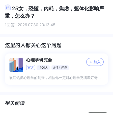
让我感受到了被抛弃，我都会瞬间泪崩，随着不断
受到了被抛弃，我都会瞬间泪崩，随着不断地自我
25女，恐慌，内耗，焦虑，躯体化影响严
地自我探索，我找到了那个早期的“标准事件”，就
探索，我找到了那个早期的“标准事件”，就是在我
重，怎么办？
是在我一岁四个月的时候，我有一次创伤，如果没
一岁四个月的时候，我有一次创伤，如果没有学习
有学习心理学，我并不会认为这有什么，但学习了
心理学，我并不会认为这有什么，但学习了之后，
1回答 · 2026.07.30 20:13:45
之后，我理解了自己被抛弃感的来源。故事是这样
我理解了自己被抛弃感的来源。故事是这样的，在
的，在那之前，抱我最多的是我的叔叔，因为他那
那之前，抱我最多的是我的叔叔，因为他那时还没
时还没成家，而且他是木工，下雨天休息的时候，
成家，而且他是木工，下雨天休息的时候，他就会
他就会在家里抱着我玩，后来，当他自己的女儿出
在家里抱着我玩，后来，当他自己的女儿出生后
生后（我已经一岁四个月大了），他开始只抱他自
（我已经一岁四个月大了），他开始只抱他自己的
心理学研究会
+
加入
己的女儿，不管我哭得多伤心，家人都不解释，也
女儿，不管我哭得多伤心，家人都不解释，也不安
官方
1100人
#行为问题
不安抚，甚至会觉得我不懂事，毕竟我更大了，妹
抚，甚至会觉得我不懂事，毕竟我更大了，妹妹更
妹更小，我可以不必再被抱着，而且他是叔叔，也
小，我可以不必再被抱着，而且他是叔叔，也不是
欢迎热爱心理学的到来，相信你一定对心理学充满着好奇，一起用专业知识来分享未知吧 1、日常分享专业知识解读 2、日常困扰互帮互助 3、专业交流与答疑 4、更多希望你来补充
不是我的爸爸，从他们的角度来说，完全说得通，
我的爸爸，从他们的角度来说，完全说得通，但是
但是对于那个幼小的我来说，就是体验到了强烈的
对于那个幼小的我来说，就是体验到了强烈的被抛
被抛弃感，而这种被抛弃感一直延续到我长大，在
弃感，而这种被抛弃感一直延续到我长大，在很多
很多关系中都害怕不被别人喜欢，害怕被否定和被
关系中都害怕不被别人喜欢，害怕被否定和被抛
抛弃。直到后来，我链接到了那个一岁多的孩子，
弃。直到后来，我链接到了那个一岁多的孩子，给