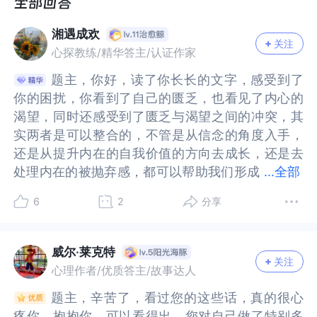
做出主动、关心的行为。我没办法主动关心别人，
做出主动、关心的行为。我没办法主动关心别人，
因为我自己也是匮乏的。这种主动付出让我难以忍
因为我自己也是匮乏的。这种主动付出让我难以忍
湘遇成欢
受，让我在潜意识深处感觉不被爱。当我匮乏时，
受，让我在潜意识深处感觉不被爱。当我匮乏时，
关注
心探教练/精华答主/认证作家
没有办法主动付出，匮乏感包围着我，让我不敢主
没有办法主动付出，匮乏感包围着我，让我不敢主
动上前。这与正常的状态不同，正常状态下，不会
动上前。这与正常的状态不同，正常状态下，不会
题主，你好，读了你长长的文字，感受到了
题主，你好，读了你长长的文字，感受到了
感觉外面的世界是危险，且面对危险总是感觉不到
感觉外面的世界是危险，且面对危险总是感觉不到
你的困扰，你看到了自己的匮乏，也看见了内心的
你的困扰，你看到了自己的匮乏，也看见了内心的
那么绝望和无力，而是身体力行的解决。
那么绝望和无力，而是身体力行的解决。
渴望，同时还感受到了匮乏与渴望之间的冲突，其
渴望，同时还感受到了匮乏与渴望之间的冲突，其
我总是把关系或者负面想的特别坏，理智告诉我世
我总是把关系或者负面想的特别坏，理智告诉我世
实两者是可以整合的，不管是从信念的角度入手，
实两者是可以整合的，不管是从信念的角度入手，
界上任何关系都不会这么坏。
界上任何关系都不会这么坏。
还是从提升内在的自我价值的方向去成长，还是去
还是从提升内在的自我价值的方向去成长，还是去
我还是有自我轻视和厌恶的倾向，做事情的时候，
我还是有自我轻视和厌恶的倾向，做事情的时候，
处理内在的被抛弃感，都可以帮助我们形成
处理内在的被抛弃感，都可以帮助我们形成更稳定
...
全部
我总是感觉自己的价值微不足道，我总是自己的贡
我总是感觉自己的价值微不足道，我总是自己的贡
更稳定的内核。以下，是我想到的：为什么我们会
的内核。以下，是我想到的：为什么我们会觉得外
6
2
分享
献微不足道。我不敢对他人提出要求与看法，我害
献微不足道。我不敢对他人提出要求与看法，我害
觉得外面的世界是危险的，会把关系想得特别坏？
面的世界是危险的，会把关系想得特别坏？从心理
怕自己的要求得不到大家的认同，
怕自己的要求得不到大家的认同，
从心理学的角度来看，这其实和我们的早期养育过
学的角度来看，这其实和我们的早期养育过程有
我的世界是危险的，我总是处于恐惧害怕一种，我
我的世界是危险的，我总是处于恐惧害怕一种，我
程有关。根据依恋理论，当一个婴儿来到这个世
关。根据依恋理论，当一个婴儿来到这个世界，没
威尔·莱克特
不敢向外探索，同时，我又是脆弱的，我承受不了
不敢向外探索，同时，我又是脆弱的，我承受不了
关注
界，没有被重要的养育者给到及时、准确的照料，
有被重要的养育者给到及时、准确的照料，在早期
心理作者/优质答主/故事达人
外界的压力。我害怕与外界发生冲突，与外界的任
外界的压力。我害怕与外界发生冲突，与外界的任
在早期很多需求没有得到及时的满足，比如渴了没
很多需求没有得到及时的满足，比如渴了没水喝，
题主，辛苦了，看过您的这些话，真的很心
题主，辛苦了，看过您的这些话，真的很心
何冲突都会动摇自我。
何冲突都会动摇自我。
水喝，饿了没有奶喝，尿了没有及时被擦干净，想
饿了没有奶喝，尿了没有及时被擦干净，想要抱却
疼你，抱抱你。可以看得出，您对自己做了特别多
疼你，抱抱你。可以看得出，您对自己做了特别多