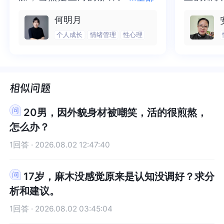
和我爱着你！
着你！
我每次和别人聊天或者互动的时候，我总是有一种
我每次和别人聊天或者互动的时候，我总是有一种
二十多年的抑塞之气一点点剥离开
的抑塞之气一点点剥离开来，觉得
为我点亮
前行的路
模式。2.如何处理内在的被抛弃感？这种被抛弃感
式。2.如何处理内在的被抛弃感？这种被抛弃感其
何明月
被抛弃、坠入深渊的感觉，我的心底里总感觉自己
被抛弃、坠入深渊的感觉，我的心底里总感觉自己
其实也不是凭空而来的，也是源于曾经的创伤，我
实也不是凭空而来的，也是源于曾经的创伤，我们
来，觉得不必再踽踽独行，也不必
不必再踽踽独行，也不必再困于桎
我喘不过
气的情绪
个人成长
情绪管理
性心理
没有做好，总感觉会被别人不喜欢。
没有做好，总感觉会被别人不喜欢。
们可以通过回溯的方式去找到根源，只有处理了源
可以通过回溯的方式去找到根源，只有处理了源头
再困于桎梏，更不必觉得这半生所
梏，更不必觉得这半生所积，靡有
逐渐释然
然。感谢
如何改变我很糟糕的信念？我的内心深处总是抗拒
如何改变我很糟糕的信念？我的内心深处总是抗拒
头上被卡住的情绪和情结，才能够治标。当你下次
上被卡住的情绪和情结，才能够治标。当你下次再
积，靡有孑遗。“行到水穷处，坐看
孑遗。“行到水穷处，坐看云起
光芒，也
也让我有
再次感受到这种被抛弃感的时候，可以去觉察一
次感受到这种被抛弃感的时候，可以去觉察一下，
云起时”，此后大概不必再负着旧日
时”，此后大概不必再负着旧日前
气。真心
感谢您，
下，上次出现这种感觉的时候，是在什么时候呢？
上次出现这种感觉的时候，是在什么时候呢？那个
前行。
行。
好咨询师
师！
那个时候发生了什么？你的身体感觉是怎样的？你
时候发生了什么？你的身体感觉是怎样的？你有什
有什么想法？你的情绪具体是什么？……继续回溯，
么想法？你的情绪具体是什么？……继续回溯，上上
20男，因外貌身材被嘲笑，活的很煎熬，
上上一次又是什么时候，继续问自己以上的问题；
一次又是什么时候，继续问自己以上的问题；上上
怎么办？
上上上一次呢？一直回溯到你再也想不到还有更早
上一次呢？一直回溯到你再也想不到还有更早的事
的事件了，那个“标准事件”就会逐渐浮出水面，而
件了，那个“标准事件”就会逐渐浮出水面，而我们
1回答 · 2026.08.02 12:47:40
我们需要做的就是去链接到那个被抛弃的、脆弱
需要做的就是去链接到那个被抛弃的、脆弱的、无
的、无助的小孩，去给到他支持、安抚、关怀和力
助的小孩，去给到他支持、安抚、关怀和力量，只
17岁，麻木没感觉原来是认知没调好？求分
量，只有当我们能够拥抱我们的内在小孩，我们的
有当我们能够拥抱我们的内在小孩，我们的内在才
析和建议。
内在才会逐渐获得真正的安全感。举个我自己的例
会逐渐获得真正的安全感。举个我自己的例子，我
子，我曾经在关系中也有很强烈的被抛弃感，别人
曾经在关系中也有很强烈的被抛弃感，别人的一个
1回答 · 2026.08.02 03:45:04
的一个眼神，一句否定的话，或者一个微小的动作
眼神，一句否定的话，或者一个微小的动作让我感