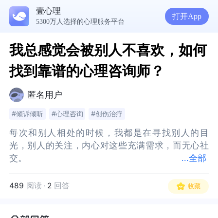
壹心理
打开App
5300万人选择的心理服务平台
我总感觉会被别人不喜欢，如何
找到靠谱的心理咨询师？
匿名用户
#倾诉倾听
#心理咨询
#创伤治疗
每次和别人相处的时候，我都是在寻找别人的目
每次和别人相处的时候，我都是在寻找别人的目
光，别人的关注，内心对这些充满需求，而无心社
光，别人的关注，内心对这些充满需求，而无心社
交。
交。
...
全部
我时常感觉外面的世界是危险的，让我难以承受，
我时常感觉外面的世界是危险的，让我难以承受，
包括我一个人的时候，我都怀着忐忑的心情，时刻
包括我一个人的时候，我都怀着忐忑的心情，时刻
489
阅读
·
2
回答
收藏
寻找爱，寻找关注。在这种状态下，我的社交是退
寻找爱，寻找关注。在这种状态下，我的社交是退
缩的，我难以承受他人的拒绝、负面评价，我难以
缩的，我难以承受他人的拒绝、负面评价，我难以