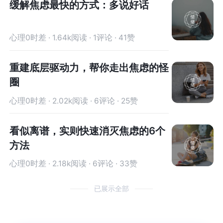
缓解焦虑最快的方式：多说好话
给到她足够多的安抚、看见、理解、关怀和支持，
到她足够多的安抚、看见、理解、关怀和支持，才
才逐渐走了出来。3.如何调整信念，补足内在的匮
逐渐走了出来。3.如何调整信念，补足内在的匮乏
乏感，提升自我价值感？信念，的确是一个很好的
感，提升自我价值感？信念，的确是一个很好的抓
心理0时差 · 1.64k阅读 · 1评论 · 41赞
抓手，调整了信念，就可以逐渐调整好状态。而要
手，调整了信念，就可以逐渐调整好状态。而要调
调整信念，就需要先找到我们的限制性信念，负面
整信念，就需要先找到我们的限制性信念，负面核
重建底层驱动力，帮你走出焦虑的怪
核心认知，这需要去探索，一个很好的方式就是当
心认知，这需要去探索，一个很好的方式就是当你
圈
你有一些不好的感觉的时候，可以去觉察自己具体
有一些不好的感觉的时候，可以去觉察自己具体是
是怎么想的，然后，把这些想法一个一个去列出
怎么想的，然后，把这些想法一个一个去列出来，
心理0时差 · 2.02k阅读 · 6评论 · 25赞
来，你就会发现内在的线索，正是这些想法在影响
你就会发现内在的线索，正是这些想法在影响着我
着我们。然后，我们要认识到，想法只是想法，想
们。然后，我们要认识到，想法只是想法，想法不
看似离谱，实则快速消灭焦虑的6个
法不代表事实，我们要拿回自己的主导权，我们可
代表事实，我们要拿回自己的主导权，我们可以选
方法
以选择自己的想法，用一些更有建设性的想法暗示
择自己的想法，用一些更有建设性的想法暗示自
自己，经常练习，就可以调整信念，建立积极的思
己，经常练习，就可以调整信念，建立积极的思维
心理0时差 · 2.18k阅读 · 6评论 · 33赞
维模式。这个部分推荐两本书——《生命的重建》
模式。这个部分推荐两本书——《生命的重建》和
和《认知疗法基础与应用》。关于匮乏感的部分，
《认知疗法基础与应用》。关于匮乏感的部分，一
已展示全部
一是需要去看见自己匮乏的是什么，也就是找到自
是需要去看见自己匮乏的是什么，也就是找到自己
己的需求是什么，是被认可吗？还是被尊重？还是
的需求是什么，是被认可吗？还是被尊重？还是被