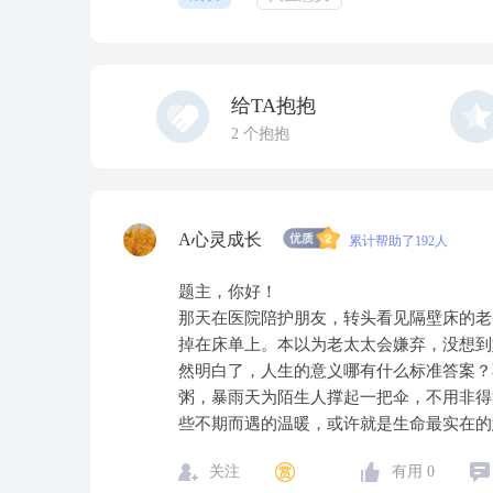
给TA抱抱
2
个抱抱
A心灵成长
累计帮助了192人
题主，你好！
那天在医院陪护朋友，转头看见隔壁床的老
掉在床单上。本以为老太太会嫌弃，没想到
然明白了，人生的意义哪有什么标准答案？
粥，暴雨天为陌生人撑起一把伞，不用非得
些不期而遇的温暖，或许就是生命最实在的
关注
有用
0