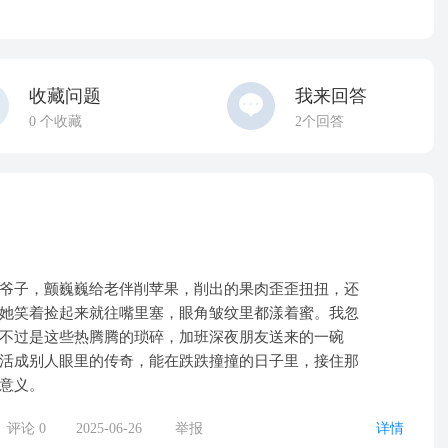
收藏问题
我来回答
0
个收藏
2个回答
爷子，颤巍巍给老伴削苹果，削出的果肉歪歪扭扭，还
她笑着捡起来就往嘴里塞，眼角皱纹里都漾着蜜。我忽
不过是这些热腾腾的琐碎，加班深夜朋友送来的一碗
活成别人眼里的传奇，能在跌跌撞撞的日子里，接住那
意义。
评论
0
2025-06-26
举报
详情