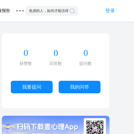
登录
业报告
0
0
0
获赞数
回答数
提问数
我要提问
我的问答