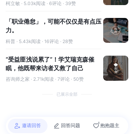
柯立敏 · 5.03k阅读 · 6评论 · 39赞
「职业倦怠」，可能不仅仅是有点压
力。
科普 · 5.43k阅读 · 16评论 · 28赞
“受益匪浅说累了”！学艾瑞克森催
眠，他既帮来访者又救了自己
咨询师之家 · 2.71k阅读 · 7评论 · 50赞
已展示全部
1
邀请回答
回答问题
抱抱题主