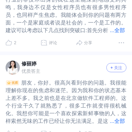
鸣，我身边不仅是女性程序员也有很多男性程序
鸣，我身边不仅是女性程序员也有很多男性程序
员，也同样产生焦虑。我能体会到你的问题有两方
员，也同样产生焦虑。我能体会到你的问题有两方
面，一个是家庭或者说是社会的，一个是工作的。
面，一个是家庭或者说是社会的，一个是工作的。
建议可以考虑以下几点找到突破口:首先分析
建议可以考虑以下几点找到突破口:首先分析一下目
...
全部
一下目前矛盾，10年经验积累的技术能力未被充分
前矛盾，10年经验积累的技术能力未被充分调用，
2
评论
分享
调用，容易产生"高开低走"的失落感。第二就是社
容易产生"高开低走"的失落感。第二就是社会给女
会给女性带来的，目前的年龄和未婚未育面临的隐
性带来的，目前的年龄和未婚未育面临的隐性压
性压力。第三，技术迭代速度快带来的隐性年龄压
力。第三，技术迭代速度快带来的隐性年龄压力。
修丽婷
关注
力。第四，上述压力导致的心理影响:社交减少→认
第四，上述压力导致的心理影响:社交减少→认知狭
优质答主
知狭窄→更依赖技术确定性→对工作更苛刻→进一
窄→更依赖技术确定性→对工作更苛刻→进一步封
朋友，你好。很高兴看到你的问题。我很能
朋友，你好。很高兴看到你的问题。我很能
步封闭。以下是一些针对的解决方法，望参考:首先
闭。以下是一些针对的解决方法，望参考:首先找到
理解你现在的焦虑和迷茫。因为我和你的状态基本
理解你现在的焦虑和迷茫。因为我和你的状态基本
找到自己的隐藏优势，包括但不限于:相比互联网大
自己的隐藏优势，包括但不限于:相比互联网大厂，
上差不多。我之前也是在北京做软件工程师的。这
上差不多。我之前也是在北京做软件工程师的。这
厂，央企往往有更宽松的年龄包容度和工作节奏，
央企往往有更宽松的年龄包容度和工作节奏，很适
个行业干久了就熟悉了，很多工作就变得很机械
个行业干久了就熟悉了，很多工作就变得很机械
很适合作为转型过渡期。10年技术经验培养的系统
合作为转型过渡期。10年技术经验培养的系统思
化。我想你可能是一个喜欢探索新鲜事物的人，这
化。我想你可能是一个喜欢探索新鲜事物的人，这
思维、解决问题能力，可转向技术咨询、售前方案
维、解决问题能力，可转向技术咨询、售前方案等
样索然无味的工作已经让你无法满足。是这
样索然无味的工作已经让你无法满足。是这样的
...
全部
等岗位。未婚未育从另一角度看意味着转型的时间
岗位。未婚未育从另一角度看意味着转型的时间自
样的吗？我再和你说说我现在的状态，或许会对你
吗？我再和你说说我现在的状态，或许会对你是否
自由度更高。其次可以参考以下行动建议:转换角色
由度更高。其次可以参考以下行动建议:转换角色到