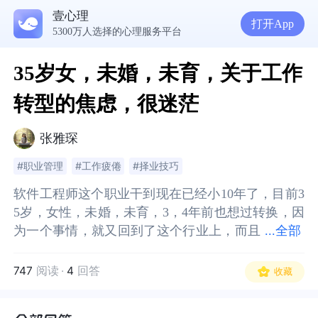
壹心理
打开App
5300万人选择的心理服务平台
35岁女，未婚，未育，关于工作
转型的焦虑，很迷茫
张雅琛
#职业管理
#工作疲倦
#择业技巧
软件工程师这个职业干到现在已经小10年了，目前3
软件工程师这个职业干到现在已经小10年了，目前3
5岁，女性，未婚，未育，3，4年前也想过转换，因
5岁，女性，未婚，未育，3，4年前也想过转换，因
为一个事情，就又回到了这个行业上，而且
为一个事情，就又回到了这个行业上，而且在北
...
全部
在北京，工作开始还是可以的，在央企，一个项目
京，工作开始还是可以的，在央企，一个项目后期
后期因为其他人的其他原因也没有办法完结，交
因为其他人的其他原因也没有办法完结，交付，目
747
阅读
·
4
回答
收藏
付，目前部门也没有其他项目，主要是部门人手也
前部门也没有其他项目，主要是部门人手也不够，
不够，但可以外包，干的工作越来越没有成就感和
但可以外包，干的工作越来越没有成就感和价值