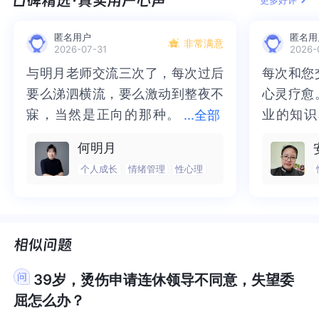
匿名用户
匿名用
非常满意
2026-07-31
2026-
与明月老师交流三次了，每次过后
与明月老师交流三次了，每次过后
每次和您
每次和您
要么涕泗横流，要么激动到整夜不
要么涕泗横流，要么激动到整夜不
心灵疗愈
心灵疗愈
寐，当然是正向的那种。
寐，当然是正向的那种。二十多年
业的知识
业的知识
...
全部
二十多年的抑塞之气一点点剥离开
的抑塞之气一点点剥离开来，觉得
为我点亮
前行的路
何明月
来，觉得不必再踽踽独行，也不必
不必再踽踽独行，也不必再困于桎
我喘不过
气的情绪
个人成长
情绪管理
性心理
再困于桎梏，更不必觉得这半生所
梏，更不必觉得这半生所积，靡有
逐渐释然
然。感谢
积，靡有孑遗。“行到水穷处，坐看
孑遗。“行到水穷处，坐看云起
光芒，也
也让我有
云起时”，此后大概不必再负着旧日
时”，此后大概不必再负着旧日前
气。真心
感谢您，
前行。
行。
好咨询师
师！
39岁，烫伤申请连休领导不同意，失望委
屈怎么办？