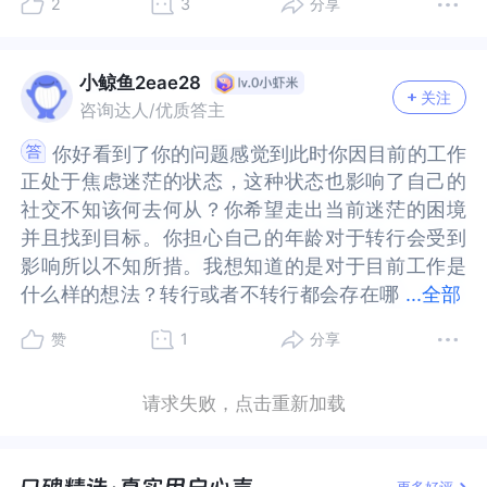
2
3
分享
是否有不一样的启发？这两年我一直在考虑想要转
有不一样的启发？这两年我一直在考虑想要转行做
到技术管理，比如主动参与部门流程优化。转换角
技术管理，比如主动参与部门流程优化。转换角色
行做一名心理咨询师，我也准备着考了一些证书。
一名心理咨询师，我也准备着考了一些证书。但由
色到解决方案架构师，结合央企行业经验，转向业
到解决方案架构师，结合央企行业经验，转向业务-
但由于经济和舒适圈儿的多方考虑，我一直都没有
于经济和舒适圈儿的多方考虑，我一直都没有去转
务-技术衔接岗位，年龄反而会成为加分项。尝试打
技术衔接岗位，年龄反而会成为加分项。尝试打破
小鲸鱼2eae28
关注
去转行。但就在去年我休产假的时候，在这个空档
行。但就在去年我休产假的时候，在这个空档期我
破封闭循环:每周2次"咖啡社交"：约不同领域熟人聊
封闭循环:每周2次"咖啡社交"：约不同领域熟人聊
咨询达人/优质答主
期我思考了一下，我还是更喜欢做我想做的这个行
思考了一下，我还是更喜欢做我想做的这个行业。
天，不限于技术，重点获取信息差。设置"非技术时
天，不限于技术，重点获取信息差。设置"非技术时
你好看到了你的问题感觉到此时你因目前的工作
你好看到了你的问题感觉到此时你因目前的工作
业。所以我就借着这个机会，准备着步入这个行业
所以我就借着这个机会，准备着步入这个行业所需
间"，比如强制每天19:00后接触艺术/人文内容，来
间"，比如强制每天19:00后接触艺术/人文内容，来
正处于焦虑迷茫的状态，这种状态也影响了自己的
正处于焦虑迷茫的状态，这种状态也影响了自己的
所需要的知识。我现在也在努力中。而且感觉自己
要的知识。我现在也在努力中。而且感觉自己前途
平衡工程师思维。职业中期迷茫的本质是过去的成
平衡工程师思维。职业中期迷茫的本质是过去的成
社交不知该何去何从？你希望走出当前迷茫的困境
社交不知该何去何从？你希望走出当前迷茫的困境
前途一片光明，就没有那么纠结了。希望我的这个
一片光明，就没有那么纠结了。希望我的这个经历
功模式不再适用新阶段，而这恰恰是重构更适合你
功模式不再适用新阶段，而这恰恰是重构更适合你
并且找到目标。你担心自己的年龄对于转行会受到
并且找到目标。你担心自己的年龄对于转行会受到
经历可以给到你一点点启发。给自己一点点时间和
可以给到你一点点启发。给自己一点点时间和空
目前工作方式。目前工作的稳定性其实给了你相比
目前工作方式。目前工作的稳定性其实给了你相比
影响所以不知所措。我想知道的是对于目前工作是
影响所以不知所措。我想知道的是对于目前工作是
空间，好好的去想一想，自己想要的到底是什么
间，好好的去想一想，自己想要的到底是什么呢？
互联网人更从容的转型时间窗口。希望你越来越
互联网人更从容的转型时间窗口。希望你越来越
...
全部
什么样的想法？转行或者不转行都会存在哪
什么样的想法？转行或者不转行都会存在哪些问
呢？想明白了这个，我觉得就可以朝着它去努力，
想明白了这个，我觉得就可以朝着它去努力，当你
好，一起努力吧。
好，一起努力吧。
些问题？哪些是自己可以克服的？分析利弊找到自
题？哪些是自己可以克服的？分析利弊找到自己真
当你不再纠结这个问题的时候，减少了对自己的内
不再纠结这个问题的时候，减少了对自己的内耗，
赞
1
分享
己真正想要的？是什么原因让自己有现在的想法？
正想要的？是什么原因让自己有现在的想法？对于
耗，我相信会越来越好的。加油！希望你一切顺
我相信会越来越好的。加油！希望你一切顺利！早
对于自己当前的状态有做过哪些尝试吗？希望你顺
自己当前的状态有做过哪些尝试吗？希望你顺利！
利！早日找到自己的目标。希望给到你一点点帮
日找到自己的目标。希望给到你一点点帮助。
请求失败，点击重新加载
利！
助。
更多好评