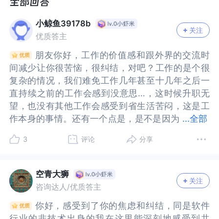
价值感。面对年龄和转行的迷茫就很焦虑，不知道
感。面对年龄和转行的迷茫就很焦虑，不知道怎么
怎么办了~。之前有两年空闲，社交，沟通，已经没
办了~。之前有两年空闲，社交，沟通，已经没有那
小鲸鱼39178b
有那么大强迫症了，后来转回技术，就开始变的苛
么大强迫症了，后来转回技术，就开始变的苛刻，
关注
优质答主
刻，现在社交也少了，越来越自我封闭。也不知道
现在社交也少了，越来越自我封闭。也不知道后面
后面的路会怎样。很迷茫~
的路会怎样。很迷茫~
朋友你好，工作的价值感和跟外界的交流时
朋友你好，工作的价值感和跟外界的交流时
间减少让你很苦恼，很纠结，对吧？工作的是个很
间减少让你很苦恼，很纠结，对吧？工作的是个很
复杂的情况，我们难免工作几年甚至十几年之后一
复杂的情况，我们难免工作几年甚至十几年之后一
直持续之前的工作会感到没意思…，这时候升职无
直持续之前的工作会感到没意思…，这时候升职无
望，也没有其他工作会感受到省生活苦闷，这是工
望，也没有其他工作会感受到省生活苦闷，这是工
作本身的事情。还有一个点是，是不是因为
作本身的事情。还有一个点是，是不是因为对工作
...
全部
对工作倾注了太多的精力，因为没有家庭所累，所
倾注了太多的精力，因为没有家庭所累，所有的精
3
评论
分享
有的精力都在工作上，而工作又不是那么需要付出
力都在工作上，而工作又不是那么需要付出努力…
努力…所以，我们是不是可以分开工作和生活…，建
所以，我们是不是可以分开工作和生活…，建立自
立自己在生活中的关系网，获得快乐…而工作这
己在生活中的关系网，获得快乐…而工作这边，确
空青大狮
关注
边，确实因为工作本身没有意思，也可以看下其他
实因为工作本身没有意思，也可以看下其他机会，
咨询达人/优质答主
机会，但是，避免会陷入循环…
但是，避免会陷入循环…
你好，感受到了你的焦虑和纠结，同是软件
你好，感受到了你的焦虑和纠结，同是软件
行业的非技术出身的我在这里能深刻地感受到共
行业的非技术出身的我在这里能深刻地感受到共