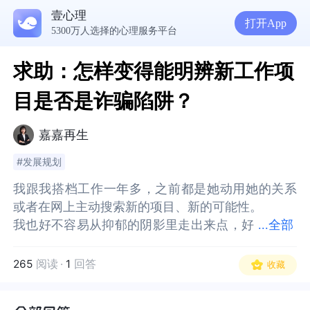
壹心理
打开App
5300万人选择的心理服务平台
求助：怎样变得能明辨新工作项
目是否是诈骗陷阱？
嘉嘉再生
#发展规划
我跟我搭档工作一年多，之前都是她动用她的关系
我跟我搭档工作一年多，之前都是她动用她的关系
或者在网上主动搜索新的项目、新的可能性。
或者在网上主动搜索新的项目、新的可能性。
我也好不容易从抑郁的阴影里走出来点，好
我也好不容易从抑郁的阴影里走出来点，好不容易
...
全部
不容易找到个看似有点新机会的项目，其实我已经
找到个看似有点新机会的项目，其实我已经排除掉
排除掉很多一看就不赚钱的新项目。
很多一看就不赚钱的新项目。
265
阅读
·
1
回答
收藏
昨天去面谈，本来我是对某网站平台新项目感兴趣
昨天去面谈，本来我是对某网站平台新项目感兴趣