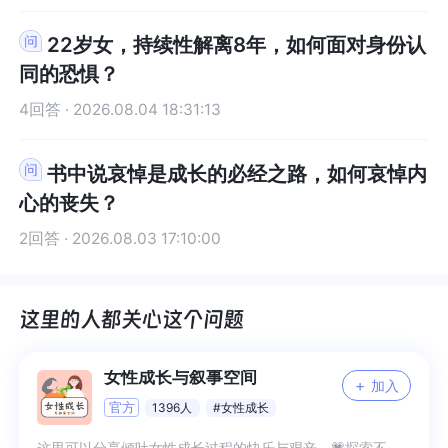
一些新的机会。
一些新的机会。
和义务分配要明确，不能模糊不清。如果对方不愿
分配要明确，不能模糊不清。如果对方不愿意在合
22岁女，持续性解离8年，如何面对身份认
希望大家能帮我支个招。谢谢。
希望大家能帮我支个招。谢谢。
意在合同中明确关键事项，这往往是一个危险的信
同中明确关键事项，这往往是一个危险的信号。另
同的恐惧？
号。另外，你要不断积累行业知识和经验，这就像
外，你要不断积累行业知识和经验，这就像为自己
为自己打造一副坚固的铠甲。你从事相关工作也有
打造一副坚固的铠甲。你从事相关工作也有一段时
4回答 · 2026.08.04 18:31:13
一段时间了，要善于总结以往的经验教训。多关注
间了，要善于总结以往的经验教训。多关注行业动
行业动态以及市场趋势，了解行业内常见的风险和
态以及市场趋势，了解行业内常见的风险和欺诈手
书中说哀悼是成长的必经之路，如何哀悼内
欺诈手段。这样，当面对新的项目时，你就能凭借
段。这样，当面对新的项目时，你就能凭借已有的
心的丧失？
已有的知识储备，更敏锐地察觉到潜在的问题。就
知识储备，更敏锐地察觉到潜在的问题。就如同一
如同一个经验丰富的水手，在面对复杂多变的海洋
个经验丰富的水手，在面对复杂多变的海洋环境
2回答 · 2026.08.03 17:10:00
环境时，能凭借自己的经验和知识，提前预判风暴
时，能凭借自己的经验和知识，提前预判风暴的来
的来临并做好应对准备。在与合作方沟通交流的过
临并做好应对准备。在与合作方沟通交流的过程
程中，你要学会多问问题，不要放过任何一个疑问
中，你要学会多问问题，不要放过任何一个疑问
点。任何一个细微的漏洞都可能是潜在风险的爆发
点。任何一个细微的漏洞都可能是潜在风险的爆发
点。例如，在这次面谈中，对于合作伙伴所声称的
点。例如，在这次面谈中，对于合作伙伴所声称的
女性成长与叙事空间
+
内容，像他们之前在上海展业没有商家有异议，你
内容，像他们之前在上海展业没有商家有异议，你
加入
官方
1396人
#女性成长
就应该进一步追问细节，比如具体有多少商家合
就应该进一步追问细节，比如具体有多少商家合
作、能否提供相关的证明材料等。通过深入询问，
作、能否提供相关的证明材料等。通过深入询问，
这里可以分享倾吐女性成长过程的快乐与艰辛，💗探索不同的成长路途。🌱愿我们的相互陪伴浇灌出一片沃土，申请进群的小鲸鱼请务必❗️填写申请理由呀🐿或敲打暗号：我所经历的每一分钟都是成长。🍃