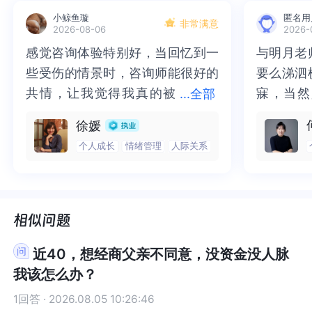
作，但实际上你不是，要是店家要你出示证明，你
作，但实际上你不是，要是店家要你出示证明，你
诉。像这次遇到的项目，若提前做这些调查，或许
次遇到的项目，若提前做这些调查，或许就能更早
小鲸鱼璇
匿名用
也根本出示不了。而且我做支付那么久，商家都很
也根本出示不了。而且我做支付那么久，商家都很
就能更早发现潜在风险。当面对一个新项目的诱人
发现潜在风险。当面对一个新项目的诱人前景时，
非常满意
2026-08-06
2026-
谨慎的，生怕款会被卷走，商家搞个码，都要跟支
谨慎的，生怕款会被卷走，商家搞个码，都要跟支
前景时，你要保持冷静的头脑，不能被看似美好的
你要保持冷静的头脑，不能被看似美好的表象冲昏
感觉咨询体验特别好，当回忆到一
感觉咨询体验特别好，当回忆到一
与明月老
与明月老
付公司签协议的，你又没有网上支付授权。
付公司签协议的，你又没有网上支付授权。
表象冲昏了理智。就像你这次被那个看似来钱快的
了理智。就像你这次被那个看似来钱快的项目吸
些受伤的情景时，咨询师能很好的
些受伤的情景时，咨询师能很好的
要么涕泗
要么涕泗
那老板被怼得答不上。
那老板被怼得答不上。
项目吸引，这是很正常的，人都会对快速获利有本
引，这是很正常的，人都会对快速获利有本能的期
能的期待。但越是这种时候，越要警惕。要学会分
待。但越是这种时候，越要警惕。要学会分析项目
共情，让我觉得我真的被
共情，让我觉得我真的被抱住了。
寐，当然
寐，当然
...
全部
事后，我伙伴给我发了网络文章，更换商家二维
事后，我伙伴给我发了网络文章，更换商家二维
析项目的商业模式是否合理、可持续。一个健康的
的商业模式是否合理、可持续。一个健康的项目，
抱住了。咨询完我会感觉，内心有
咨询完我会感觉，内心有一部分未
二十多年
的抑塞之
徐媛
码，要是卷钱跑将面临70万罚款和进去n年。
码，要是卷钱跑将面临70万罚款和进去n年。
项目，其盈利模式应该是清晰且经得起推敲的。如
其盈利模式应该是清晰且经得起推敲的。如果一个
一部分未处理的情绪被注意到了，
处理的情绪被注意到了，而且当咨
来，觉得
不必再踽
果一个项目的盈利方式过于复杂或者模糊，甚至存
项目的盈利方式过于复杂或者模糊，甚至存在不合
个人成长
情绪管理
人际关系
而且当咨询师准确说出我当时的情
询师准确说出我当时的情绪，我感
再困于桎
梏，更不
我现在想想都后怕，也怪自己防范意识并不强。
我现在想想都后怕，也怪自己防范意识并不强。
在不合理的地方，那就要小心了。比如这个碰一碰
理的地方，那就要小心了。比如这个碰一碰点餐码
绪，我感觉当时那个弱小的小女孩
觉当时那个弱小的小女孩被看到
积，靡有
孑遗。“
我现在苦恼的是如何增强防范意识呢？毕竟我不可
我现在苦恼的是如何增强防范意识呢？毕竟我不可
点餐码项目，按单结算却没有后续流水分润，这种
项目，按单结算却没有后续流水分润，这种模式本
被看到了，做完咨询，确实内心感
了，做完咨询，确实内心感觉轻快
云起时”
时”，此
能只守着现在的工作，现在大环境不好，还是要多
能只守着现在的工作，现在大环境不好，还是要多
模式本身就可能存在问题，需要你更深入地思考其
身就可能存在问题，需要你更深入地思考其背后的
觉轻快了很多，感觉轻松了。很感
了很多，感觉轻松了。很感谢咨询
前行。
行。
条腿走路，而且现在的工作连温饱都不够。
条腿走路，而且现在的工作连温饱都不够。
背后的逻辑。在商业合作中，合同是保障你权益的
逻辑。在商业合作中，合同是保障你权益的重要武
谢咨询师姐姐！
师姐姐！
重要武器。当涉及到具体合作时，一定要仔细研读
器。当涉及到具体合作时，一定要仔细研读合同条
近40，想经商父亲不同意，没资金没人脉
而找机会时，外面的新型天坑也是更新迭代，层出
而找机会时，外面的新型天坑也是更新迭代，层出
合同条款。每一个条款都可能影响到你的利益，所
款。每一个条款都可能影响到你的利益，所以要逐
我该怎么办？
不穷。
不穷。
以要逐字逐句地分析，确保没有隐藏的陷阱。如果
字逐句地分析，确保没有隐藏的陷阱。如果对某些
对某些条款不理解，不要害怕询问，一定要弄清楚
条款不理解，不要害怕询问，一定要弄清楚其中的
1回答 · 2026.08.05 10:26:46
因为我也想为我们的小团队，哪怕为自己也多争取
因为我也想为我们的小团队，哪怕为自己也多争取
其中的含义和潜在影响。同时，对于合同中的责任
含义和潜在影响。同时，对于合同中的责任和义务