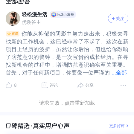
的，但是我知道这老板重心不在这。我被他一个看
的，但是我知道这老板重心不在这。我被他一个看
似来钱快只是出点力气而不用太费劲的项目特感兴
似来钱快只是出点力气而不用太费劲的项目特感兴
轻松漫生活
趣。
趣。
关注
优质答主
这可以给客户更多红包，从而提高商家的翻台率。
这可以给客户更多红包，从而提高商家的翻台率。
你能从抑郁的阴影中努力走出来，积极去寻
你能从抑郁的阴影中努力走出来，积极去寻
项目是把餐饮店里的绑定网上支付方式，点餐码改
项目是把餐饮店里的绑定网上支付方式，点餐码改
找新的工作机会，这已经非常了不起了。这次在新
找新的工作机会，这已经非常了不起了。这次在新
成以碰一碰为主的点餐码，更换之后，客户碰一碰
成以碰一碰为主的点餐码，更换之后，客户碰一碰
项目上经历的波折，虽然让你后怕，但也给你敲响
项目上经历的波折，虽然让你后怕，但也给你敲响
还是进入到点餐小程序，最后客户也支付给商家。
还是进入到点餐小程序，最后客户也支付给商家。
了防范意识的警钟，是一次宝贵的成长经历。在寻
了防范意识的警钟，是一次宝贵的成长经历。在寻
这是按单结算，也没有后续流水分润。
这是按单结算，也没有后续流水分润。
找新机会的过程中，增强防范意识确实至关重要。
找新机会的过程中，增强防范意识确实至关重要。
首先，对于任何新项目，你要像一位严谨的
首先，对于任何新项目，你要像一位严谨的侦探一
...
全部
但是我伙伴觉得不妥，假如他们在碰一碰小程序里
但是我伙伴觉得不妥，假如他们在碰一碰小程序里
侦探一样，对合作方进行全面深入的调查。不要仅
样，对合作方进行全面深入的调查。不要仅仅凭借
8
评论
分享
做手脚，可能前十天的款能到商家这，后面款向流
做手脚，可能前十天的款能到商家这，后面款向流
仅凭借对方的口头承诺或者表面的展示就轻易相
对方的口头承诺或者表面的展示就轻易相信。可以
到这公司里，在上海免费给商家更换，人家都很可
到这公司里，在上海免费给商家更换，人家都很可
信。可以通过多种渠道去了解对方公司的背景，比
通过多种渠道去了解对方公司的背景，比如查看公
请求失败，点击重新加载
能不肯换。
能不肯换。
如查看公司的注册信息，了解其成立时间、经营范
司的注册信息，了解其成立时间、经营范围、股东
那公司老板说：他们之前在上海展业也没有商家有
那公司老板说：他们之前在上海展业也没有商家有
围、股东情况等。这就好比在建造房屋前，要先了
情况等。这就好比在建造房屋前，要先了解土地的
异议。
异议。
解土地的基础是否稳固。你还可以在网上搜索关于
基础是否稳固。你还可以在网上搜索关于该公司的
更多好评
我伙伴问：那店家问你做什么，你说你在收钱吧工
我伙伴问：那店家问你做什么，你说你在收钱吧工
该公司的评价和报道，看看有没有负面信息或者投
评价和报道，看看有没有负面信息或者投诉。像这