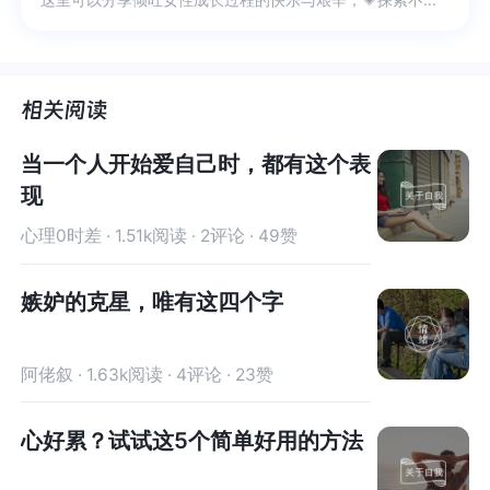
往往能发现一些隐藏的问题。同时，不要轻易相信
往往能发现一些隐藏的问题。同时，不要轻易相信
对方给出的单一证据或者解释。很多时候，骗子会
对方给出的单一证据或者解释。很多时候，骗子会
精心准备一些看似合理的说法来打消你的疑虑，但
精心准备一些看似合理的说法来打消你的疑虑，但
实际上可能存在破绽。要从多个角度去验证信息的
实际上可能存在破绽。要从多个角度去验证信息的
真实性，寻找多个信息来源进行对比。比如，对方
真实性，寻找多个信息来源进行对比。比如，对方
说在上海展业顺利，你可以尝试通过其他渠道联系
说在上海展业顺利，你可以尝试通过其他渠道联系
当一个人开始爱自己时，都有这个表
一些上海的商家，了解真实情况，而不是仅仅听对
一些上海的商家，了解真实情况，而不是仅仅听对
现
方的一面之词。你还需要建立自己的风险评估体
方的一面之词。你还需要建立自己的风险评估体
心理0时差 · 1.51k阅读 · 2评论 · 49赞
系。面对一个新项目，要综合考虑各种因素，如市
系。面对一个新项目，要综合考虑各种因素，如市
场风险、法律风险、财务风险等。给每个因素设定
场风险、法律风险、财务风险等。给每个因素设定
嫉妒的克星，唯有这四个字
一定的权重，根据实际情况进行评估打分。通过这
一定的权重，根据实际情况进行评估打分。通过这
样的方式，你可以更客观、全面地判断一个项目的
样的方式，你可以更客观、全面地判断一个项目的
风险程度。例如，在这个碰一碰点餐码项目中，法
风险程度。例如，在这个碰一碰点餐码项目中，法
阿佬叙 · 1.63k阅读 · 4评论 · 23赞
律风险就非常高，涉及到没有网上支付授权却进行
律风险就非常高，涉及到没有网上支付授权却进行
相关操作，以及可能存在的卷钱风险等，这些因素
相关操作，以及可能存在的卷钱风险等，这些因素
心好累？试试这5个简单好用的方法
都应该在你的风险评估中占据重要比重。此外，在
都应该在你的风险评估中占据重要比重。此外，在
面对新机会时，不要急于做出决定。可以给自己设
面对新机会时，不要急于做出决定。可以给自己设