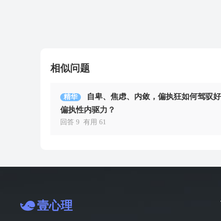
相似问题
自卑、焦虑、内敛，偏执狂如何驾驭好
精华
偏执性内驱力？
回答 9
有用 61
壹心理