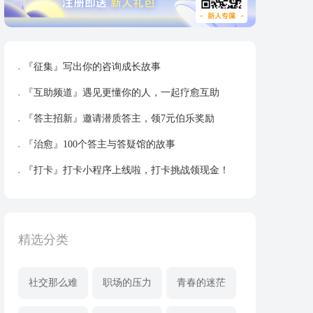
『征集』写出你的咨询成长故事
『互助频道』遇见更懂你的人，一起疗愈互助
『答主招新』邀请潜质答主，领7元伯乐奖励
『治愈』100个答主与答疑馆的故事
『打卡』打卡小程序上线啦，打卡挑战领现金！
精选分类
社交那么难
职场的压力
青春的迷茫