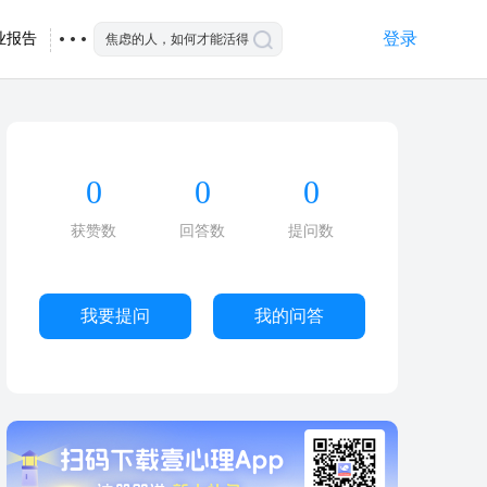
登录
业报告
0
0
0
获赞数
回答数
提问数
我要提问
我的问答