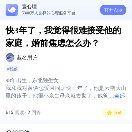
壹心理
打开App
5300万人选择的心理服务平台
快3年了，我觉得很难接受他的
家庭，婚前焦虑怎么办？
匿名用户
#婚前
98年出生，东北独生女
98年出生，东北独生女
我和我对象谈恋爱且同居快三年了，他是云南大山
我和我对象谈恋爱且同居快三年了，他是云南大山
里的孩子，他很小亲生母亲就去世了，他爸
里的孩子，他很小亲生母亲就去世了，他爸娶了后
...
全部
娶了后妈，他后妈带了一儿一女，又给他爸爸生了
妈，他后妈带了一儿一女，又给他爸爸生了两个女
两个女儿。23年十月一，我和他回家并带着我爷爷
儿。23年十月一，我和他回家并带着我爷爷奶奶，
615
阅读
·
2
回答
收藏
奶奶，当时是抱着准备结婚想了解一下他的家庭的
当时是抱着准备结婚想了解一下他的家庭的想法去
想法去的，去了之后发现完全超乎我的想象，我对
的，去了之后发现完全超乎我的想象，我对象和我