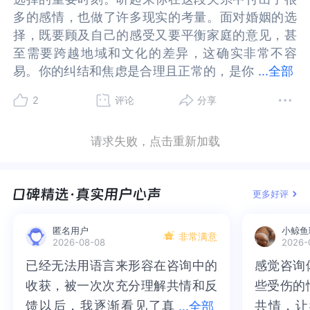
是我想去就去，不想去就不去，亲戚来家里吃饭我
是我想去就去，不想去就不去，亲戚来家里吃饭我
如果在不考虑两人的经济情况与成长经历，可以说
在不考虑两人的经济情况与成长经历，可以说您和
多的感情，也做了许多现实的考量。面对婚姻的选
多的感情，也做了许多现实的考量。面对婚姻的选
也可以自己在自己房间，不接待亲戚的。对于过于
也可以自己在自己房间，不接待亲戚的。对于过于
您和您的对象还是可以成就一番情感的，那这里就
您的对象还是可以成就一番情感的，那这里就出现
择，既要顾及自己的感受又要平衡家庭的意见，甚
择，既要顾及自己的感受又要平衡家庭的意见，甚
需要频繁联系的亲戚关系，我感觉我很不能接受，
需要频繁联系的亲戚关系，我感觉我很不能接受，
出现一个问题了，您能不能抛开您全部的家人以及
一个问题了，您能不能抛开您全部的家人以及家人
至需要跨越地域和文化的差异，这确实非常不容
至需要跨越地域和文化的差异，这确实非常不容
我和我对象说，将来我不愿意拜访接待亲友，他说
我和我对象说，将来我不愿意拜访接待亲友，他说
家人提供的经济，只依靠自己挣的钱加上您的对象
提供的经济，只依靠自己挣的钱加上您的对象也同
易。你的纠结和焦虑是合理且正常的，是你
易。你的纠结和焦虑是合理且正常的，是你认真对
...
全部
他可以面对不让我去做。但我觉得他还是希望我去
他可以面对不让我去做。但我觉得他还是希望我去
也同样行为，那可以说您两人结婚完全没有任何问
样行为，那可以说您两人结婚完全没有任何问题。
认真对待人生的表现。根据你陈述的几点内容我觉
待人生的表现。根据你陈述的几点内容我觉得你需
和他一块面对的。
和他一块面对的。
题。那问题是您可能抛开您的家人吗？而他又是不
那问题是您可能抛开您的家人吗？而他又是不是愿
2
评论
分享
得你需要梳理出核心的矛盾在哪里？你自己的核心
要梳理出核心的矛盾在哪里？你自己的核心需求是
3.我和我对象谈过，他是不是不愿意让他家里为我
3.我和我对象谈过，他是不是不愿意让他家里为我
是愿意抛开他的家人呢？事实上您在描述中也提到
意抛开他的家人呢？事实上您在描述中也提到了“我
需求是什么？你的底线又在哪里？1、你提到家庭经
什么？你的底线又在哪里？1、你提到家庭经济和偏
们的婚姻付出？他说是的。但是我的家庭是肯定会
们的婚姻付出？他说是的。但是我的家庭是肯定会
了“我说我愿意为了他斜挎中国远嫁去云南，他愿意
说我愿意为了他斜挎中国远嫁去云南，他愿意为了
请求失败，点击重新加载
济和偏心的问题：你提到对象的家庭存在明显的偏
心的问题：你提到对象的家庭存在明显的偏心，这
为了我100%付出的。因为我的家庭条件肯定是比他
为了我100%付出的。因为我的家庭条件肯定是比他
为了我来东北吗？他说那太冷了，偶尔呆可以长期
我来东北吗？他说那太冷了，偶尔呆可以长期
心，这让你对未来的经济支持感到担忧。你能否接
让你对未来的经济支持感到担忧。你能否接受婚姻
家庭条件好的，而且我的工资也比他高，我的学历
家庭条件好的，而且我的工资也比他高，我的学历
就。”这就是家庭带来的疑虑，同时这样是地域文化
就。”这就是家庭带来的疑虑，同时这样是地域文化
受婚姻中双方家庭经济贡献的不对等？如果他的家
中双方家庭经济贡献的不对等？如果他的家庭无法
也比他高。我说我愿意为了他斜挎中国远嫁去云
也比他高。我说我愿意为了他斜挎中国远嫁去云
的显示，如果真的让您去了云南山里生活短时间还
的显示，如果真的让您去了云南山里生活短时间还
更多好评
庭无法给予经济支持，你和你对象是否有能力独立
给予经济支持，你和你对象是否有能力独立承担生
南，他愿意为了我来东北吗？他说那太冷了，偶尔
南，他愿意为了我来东北吗？他说那太冷了，偶尔
可以，时间长了也不一定能接受。至少从这里来看
可以，时间长了也不一定能接受。至少从这里来看
承担生活压力？对象的节俭是源于家庭习惯，还是
活压力？对象的节俭是源于家庭习惯，还是对未来
呆可以长期就。
呆可以长期就。
他对于您还是很真诚的，不是因为敷衍您而说一句
他对于您还是很真诚的，不是因为敷衍您而说一句
匿名用户
小鲸鱼
对未来的责任感？你们是否有讨论过婚后如果管理
的责任感？你们是否有讨论过婚后如果管理财务？
4.我和我对象在一起工作，同样的工作和工作地
4.我和我对象在一起工作，同样的工作和工作地
假话。可能对于现在的您来说，您宁可他说一句“违
假话。可能对于现在的您来说，您宁可他说一句“违
非常满意
2026-08-08
2026-
财务？2、复杂的亲戚关系与边界问题：你担心无法
2、复杂的亲戚关系与边界问题：你担心无法适应他
点，他比我工作努力拼搏，而且他还会给我洗衣做
点，他比我工作努力拼搏，而且他还会给我洗衣做
心话”吧！这也是阶段价值观的体现。其次，您在描
心话”吧！这也是阶段价值观的体现。其次，您在描
已经无法用语言来形容在咨询中的
已经无法用语言来形容在咨询中的
感觉咨询
感觉咨询
适应他家庭中紧密的亲戚纽带，而他说他可以承担
家庭中紧密的亲戚纽带，而他说他可以承担这部分
饭，算得上百依百顺吧，我们在一起这么多年，可
饭，算得上百依百顺吧，我们在一起这么多年，可
述中写道：“当时是抱着准备结婚想了解一下他的家
述中写道：“当时是抱着准备结婚想了解一下他的家
收获，被一次次充分理解共情和反
收获，被一次次充分理解共情和反
些受伤的
些受伤的
这部分责任。你是否能接受他在处理亲戚事物时占
责任。你是否能接受他在处理亲戚事物时占用你们
以说很少吵架，他也愿意为了我改变自己，但我总
以说很少吵架，他也愿意为了我改变自己，但我总
庭的想法去的，去了之后发现完全超乎我的想象，
庭的想法去的，去了之后发现完全超乎我的想象，
用你们共同的时间或资源？如果他偶尔需要你配合
共同的时间或资源？如果他偶尔需要你配合（如重
馈以后，我逐渐看见了真
馈以后，我逐渐看见了真实的那
共情，让
共情，让
...
全部
觉得他改变了以后，对我的爱变少了。
觉得他改变了以后，对我的爱变少了。
我对象和我在一起之前就和我说过他的家庭条件不
我对象和我在一起之前就和我说过他的家庭条件不