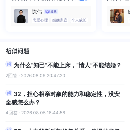
（如重要场合），你的底线在哪里？你们需要提前
要场合），你的底线在哪里？你们需要提前明确“家
5.我是爷爷奶奶养大的，我爷爷奶奶说，他的人品
5.我是爷爷奶奶养大的，我爷爷奶奶说，他的人品
实的那个“自己”，所有的混沌逐渐
个“自己”，所有的混沌逐渐清晰，
抱住了。
咨询完我
好，但我当时不在乎，亲身经历之后，我觉得我很
好，但我当时不在乎，亲身经历之后，我觉得我很
陈伟
明确“家庭边界规则”。3、地域迁移和付出平衡：你
庭边界规则”。3、地域迁移和付出平衡：你愿意为
很好，毕竟同居了，就应该结婚。我妈说，他家要
很好，毕竟同居了，就应该结婚。我妈说，他家要
难接受的他家庭，他应该内心也很明白，从来都没
难接受的他家庭，他应该内心也很明白，从来都没
清晰，也慢慢找回了内在的力量。
也慢慢找回了内在的力量。虽然不
一部分未
处理的情
愿意为了他远嫁云南，但他对定居东北的态度“偶尔
了他远嫁云南，但他对定居东北的态度“偶尔可以，
恋爱心理
婚姻家庭
个人成长
么买房买车，要么拿出五十万，否则结婚免谈。我
么买房买车，要么拿出五十万，否则结婚免谈。我
有强迫我做什么过”从这段描述内容来看，他对于您
有强迫我做什么过”从这段描述内容来看，他对于您
虽然不知道还要有多久的路要走，
知道还要有多久的路要走，但我很
而且当咨
询师准确
可以，长期不行”。背后可能涉及气候、工作机会、
长期不行”。背后可能涉及气候、工作机会、家庭责
觉得他们两方说的都有道理，所以很纠结。
觉得他们两方说的都有道理，所以很纠结。
还是很真诚的，也正是因为这个原因这里建议您赶
还是很真诚的，也正是因为这个原因这里建议您赶
但我很明确的有了方向。“好的咨询
明确的有了方向。“好的咨询师，本
绪，我感
觉当时那
家庭责任等多重因素。你们是否深入讨论过未来的
任等多重因素。你们是否深入讨论过未来的定居计
6.我比我对象小一岁，但我的存款已经是他的一倍
6.我比我对象小一岁，但我的存款已经是他的一倍
紧结束这段情感，时间越久对于两人的伤害也是越
紧结束这段情感，时间越久对于两人的伤害也是越
师，本身就具有疗愈性”，在陈老师
身就具有疗愈性”，在陈老师这里，
被看到了
了，做完
定居计划？如果长期分居两地是否可行？你为婚
划？如果长期分居两地是否可行？你为婚姻“倾
了，我平时会节俭也会理财，我真的很纠结。
了，我平时会节俭也会理财，我真的很纠结。
大的。在《滚床单心理学》中有提到，婚前同居使
大的。在《滚床单心理学》中有提到，婚前同居使
这里，让我真切的感受到了🙏❤️
让我真切的感受到了🙏❤️
觉轻快了
了很多，
姻“倾斜”的付出感，是否需要有对等的回应才能让
斜”的付出感，是否需要有对等的回应才能让你安
离婚率增大，比较现实的人会觉得，同居可以节省
离婚率增大，比较现实的人会觉得，同居可以节省
谢咨询师
师姐姐！
你安心？4、关系的变化与爱的感知：你提到他为了
心？4、关系的变化与爱的感知：你提到他为了你改
生活开支，毕竟两个人共同负担房租比各自租一套
生活开支，毕竟两个人共同负担房租比各自租一套
为什么“知己”不能上床，“情人”不能结婚？
你改变以后，感觉爱变少了。这种变化具体体现在
变以后，感觉爱变少了。这种变化具体体现在哪些
房子要省钱多了；浪漫主义者会认为，同居生活更
房子要省钱多了；浪漫主义者会认为，同居生活更
哪些细节上？是沟通减少、情感表达方式变化，还
细节上？是沟通减少、情感表达方式变化，还是他
有幸福感，因为两个人多了许多共处的时间；不婚
有幸福感，因为两个人多了许多共处的时间；不婚
2回答 · 2026.08.06 20:47:20
是他不在满足你的某些期待？可以尝试用具体事件
不在满足你的某些期待？可以尝试用具体事件分
主义者会觉得，同居生活让自己得到了一段无须承
主义者会觉得，同居生活让自己得到了一段无须承
分析，是关系进入平稳期，还是存在未解决的矛
析，是关系进入平稳期，还是存在未解决的矛盾。
诺的伴侣关系，尤其是安全的性关系；缺乏安全感
诺的伴侣关系，尤其是安全的性关系；缺乏安全感
32，担心相亲对象的能力和稳定性，没安
盾。5、家人的意见冲突：听起来你的爷爷奶奶更看
5、家人的意见冲突：听起来你的爷爷奶奶更看重人
的人觉得，和另一个人同住可以让自己有更多的安
的人觉得，和另一个人同住可以让自己有更多的安
全感怎么办？
重人品和责任，妈妈更强调物质保障，你夹在中间
品和责任，妈妈更强调物质保障，你夹在中间觉得
全感；对建立稳定关系缺乏信心的人会认为，同居
全感；对建立稳定关系缺乏信心的人会认为，同居
觉得很撕裂。不妨问自己:如果完全抛开家人的意
很撕裂。不妨问自己:如果完全抛开家人的意见，你
可以让自己先试试与那个人一起生活，即所谓的试
可以让自己先试试与那个人一起生活，即所谓的试
4回答 · 2026.08.05 16:44:56
见，你的内心更看重的是什么？你是否有能力承担
的内心更看重的是什么？你是否有能力承担选择后
婚；一些青少年会通过与别人同居，来向父母和社
婚；一些青少年会通过与别人同居，来向父母和社
选择后可能得风险（如远嫁的孤独，经济压力
可能得风险（如远嫁的孤独，经济压力等）。6、经
会宣告自己已经成年；当然，也有相当一部分人是
会宣告自己已经成年；当然，也有相当一部分人是