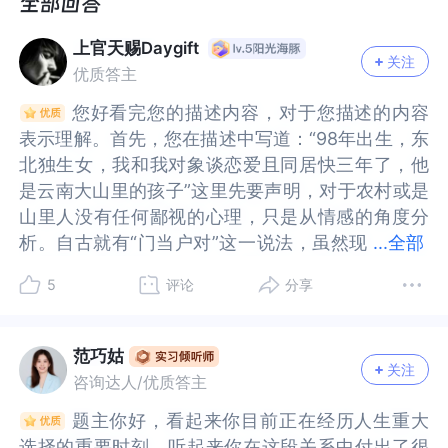
象和我在一起之前就和我说过他的家庭条件不好，
在一起之前就和我说过他的家庭条件不好，但我当
但我当时不在乎，亲身经历之后，我觉得我很难接
时不在乎，亲身经历之后，我觉得我很难接受的他
上官天赐Daygift
受的他家庭，他应该内心也很明白，从来都没有强
家庭，他应该内心也很明白，从来都没有强迫我做
关注
优质答主
迫我做什么过，今年他非常希望我和他一起回家，
什么过，今年他非常希望我和他一起回家，我说我
我说我不想去，最后我说我想陪着我爷爷奶奶他就
不想去，最后我说我想陪着我爷爷奶奶他就同意我
您好看完您的描述内容，对于您描述的内容
您好看完您的描述内容，对于您描述的内容
同意我不去了，因为我是三代独生女，我家在二三
不去了，因为我是三代独生女，我家在二三线小城
表示理解。首先，您在描述中写道：“98年出生，东
表示理解。首先，您在描述中写道：“98年出生，东
线小城市，家里有三套房子（虽然东北现在房子不
市，家里有三套房子（虽然东北现在房子不值钱，
北独生女，我和我对象谈恋爱且同居快三年了，他
北独生女，我和我对象谈恋爱且同居快三年了，他
值钱，但我从小都是衣食无忧的）。
但我从小都是衣食无忧的）。
是云南大山里的孩子”这里先要声明，对于农村或是
是云南大山里的孩子”这里先要声明，对于农村或是
我婚前焦虑的问题有以下几个
我婚前焦虑的问题有以下几个
山里人没有任何鄙视的心理，只是从情感的角度分
山里人没有任何鄙视的心理，只是从情感的角度分
1.他的后妈明显很偏心，我带着我爷爷奶奶第一次
1.他的后妈明显很偏心，我带着我爷爷奶奶第一次
析。自古就有“门当户对”这一说法，虽然现
析。自古就有“门当户对”这一说法，虽然现在国家
...
全部
去他家，他后妈就说他家穷，没钱，然后给她女儿
去他家，他后妈就说他家穷，没钱，然后给她女儿
在国家提倡婚姻自由，与异国之人结婚的情景也是
提倡婚姻自由，与异国之人结婚的情景也是非常常
5
评论
分享
买新衣服，她女儿买苹果的手机，说换就换，我对
买新衣服，她女儿买苹果的手机，说换就换，我对
非常常见的，那同属华夏人又有什么问题呢？这里
见的，那同属华夏人又有什么问题呢？这里就需要
象是个十分勤俭节约的人，他的手机已经用了六年
象是个十分勤俭节约的人，他的手机已经用了六年
就需要对于门当户对这个词进一步去理解了。所谓
对于门当户对这个词进一步去理解了。所谓的门当
以上了，我每次说要给他换，他都不同意。
以上了，我每次说要给他换，他都不同意。
的门当户对指的是价值观、受教育程度等，实际上
户对指的是价值观、受教育程度等，实际上与经济
范巧姑
2.他们农村的亲戚关系让我很不想接受，可能农村
2.他们农村的亲戚关系让我很不想接受，可能农村
关注
与经济没有太大的联系，古人认为经济对等才是门
没有太大的联系，古人认为经济对等才是门当户
咨询达人/优质答主
就是这样，纽带关系十分重要，我的成长中几乎没
就是这样，纽带关系十分重要，我的成长中几乎没
当户对，用现代人的解释就是古人的经济是教育程
对，用现代人的解释就是古人的经济是教育程度的
题主你好，看起来你目前正在经历人生重大
题主你好，看起来你目前正在经历人生重大
有过，必须要去哪个亲戚家里拜年还是怎么样，都
有过，必须要去哪个亲戚家里拜年还是怎么样，都
度的传承与价值观的结合。回到您的描述上来看，
传承与价值观的结合。回到您的描述上来看，如果
选择的重要时刻。听起来你在这段关系中付出了很
选择的重要时刻。听起来你在这段关系中付出了很