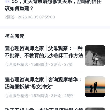
55，丈夫背叛后想修复关系，崩塌的信任
等）。6、经济的差异和价值观：你的经济能力强，
济的差异和价值观：你的经济能力强，且更擅长理
将同居作为结婚的前奏，他们是带着承诺与伴侣开
将同居作为结婚的前奏，他们是带着承诺与伴侣开
该如何重建？
且更擅长理财，这是优势，但也可能成为关系中潜
财，这是优势，但也可能成为关系中潜在的压力
始同居生活的。加之同居生活容易使人对矛盾和冲
始同居生活的。加之同居生活容易使人对矛盾和冲
在的压力点。你们是否讨论过婚后财务管理模式？
点。你们是否讨论过婚后财务管理模式？他是否介
突的忍耐度降低，在这个过程中，人就会逐渐改变
突的忍耐度降低，在这个过程中，人就会逐渐改变
2回答 · 2026.08.05 07:55:03
他是否介意你收入更高？你能否接纳他可能长期在
意你收入更高？你能否接纳他可能长期在经济收入
对爱情的认知度，从而破坏了婚姻关系中最为关键
对爱情的认知度，从而破坏了婚姻关系中最为关键
经济收入上低于你？希望你能真正的根据自己的内
上低于你？希望你能真正的根据自己的内心需求来
的承诺和亲密感。在加上现实的问题，对方的家庭
的承诺和亲密感。在加上现实的问题，对方的家庭
心需求来进行选择，明确知道自己的底线在哪里？
进行选择，明确知道自己的底线在哪里？你在意的
条件以及目前的收入都不如您，这是尊严的问题，
条件以及目前的收入都不如您，这是尊严的问题，
你在意的是什么更看重的是哪些方面。可以和他聊
是什么更看重的是哪些方面。可以和他聊聊你的真
情感中的不对等会造成一方的地位较低，就像电视
情感中的不对等会造成一方的地位较低，就像电视
壹心理咨询师之家 | 父母观察：一种
聊你的真实感受，不是争论而是探讨未来的可能
实感受，不是争论而是探讨未来的可能性。也可以
剧中《天真遇到现实》里陶小虎与郑小米的关系那
剧中《天真遇到现实》里陶小虎与郑小米的关系那
性。也可以给自己多一点的时间，不要因为外界的
给自己多一点的时间，不要因为外界的压力而匆忙
不批评、不教育的儿少临床工作方法
样，有些东西是潜移默化的改变，而不是一开始就
样，有些东西是潜移默化的改变，而不是一开始就
压力而匆忙做决定。
做决定。
是那样，或许您会觉得自己不会变，但您会忽略的
是那样，或许您会觉得自己不会变，但您会忽略的
心理服务精选 · 1.59k阅读 · 2评论 · 37赞
是您周边的环境，改变自己的是自己的控制力，也
是您周边的环境，改变自己的是自己的控制力，也
是周围的环境。最后，您在描述中写道：“我婚前焦
是周围的环境。最后，您在描述中写道：“我婚前焦
壹心理咨询师之家 | 咨询观摩精华：
虑的问题有以下几个”一、从个人的品德上来说，节
虑的问题有以下几个”一、从个人的品德上来说，节
汤海鹏拆解“母女冲突”
俭非常值得认可，如果说节俭是因为家庭环境不好
俭非常值得认可，如果说节俭是因为家庭环境不好
那不是他的错，如果是人为导致的，那在消费的价
那不是他的错，如果是人为导致的，那在消费的价
心理服务精选 · 1.62k阅读 · 3评论 · 26赞
值观上两人就会因此而无法达成共识，婚后在消费
值观上两人就会因此而无法达成共识，婚后在消费
习惯上就两人矛盾激化的开始。二、农村有着自己
习惯上就两人矛盾激化的开始。二、农村有着自己