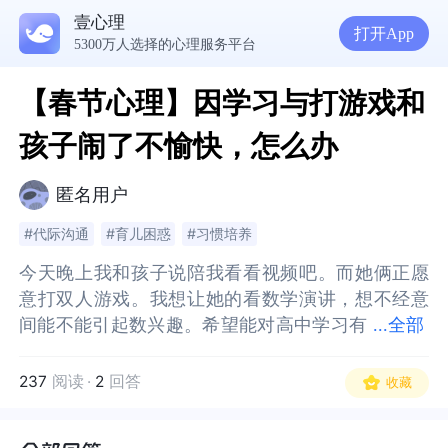
壹心理
打开App
5300万人选择的心理服务平台
【春节心理】因学习与打游戏和
孩子闹了不愉快，怎么办
匿名用户
#代际沟通
#育儿困惑
#习惯培养
今天晚上我和孩子说陪我看看视频吧。而她俩正愿
今天晚上我和孩子说陪我看看视频吧。而她俩正愿
意打双人游戏。我想让她的看数学演讲，想不经意
意打双人游戏。我想让她的看数学演讲，想不经意
间能不能引起数兴趣。希望能对高中学习有
间能不能引起数兴趣。希望能对高中学习有用。但
...
全部
用。但已工作的姐姐说为什么强迫我们看你看的东
已工作的姐姐说为什么强迫我们看你看的东西，你
西，你怎么不看我的游戏？想想也对呀，我本想通
怎么不看我的游戏？想想也对呀，我本想通过无意
237
阅读
·
2
回答
收藏
过无意渗透，要是强迫就一点效果也没有了。我满
渗透，要是强迫就一点效果也没有了。我满腹不高
腹不高兴，也没再过多坚持。想达到不强迫，让孩
兴，也没再过多坚持。想达到不强迫，让孩子自愿