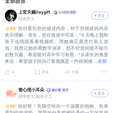
子自愿真的不容易。有什么好办法吗？
真的不容易。有什么好办法吗？
上官天赐Daygift
关注
优质答主
您好看完您的描述内容，对于您描述的内容
您好看完您的描述内容，对于您描述的内容
表示理解。首先，您在描述中写道：“今天晚上我和
表示理解。首先，您在描述中写道：“今天晚上我和
孩子说陪我看看视频吧。而她俩正愿意打双人游
孩子说陪我看看视频吧。而她俩正愿意打双人游
戏。我想让她的看数学演讲，想不经意间能不能引
戏。我想让她的看数学演讲，想不经意间能不能引
起数兴趣。希望能对高中学习有用。”从家长的角度
起数兴趣。希望能对高中学习有用。”从家长的角度
来说，希望孩子陪自己看视频是一件很困难
来说，希望孩子陪自己看视频是一件很困难的事
...
全部
的事情，因为孩子对于家长喜欢的视频一定兴趣也
情，因为孩子对于家长喜欢的视频一定兴趣也没
4
评论
分享
没有，更何况您还想要让孩子去看数学演讲，那就
有，更何况您还想要让孩子去看数学演讲，那就是
是比《西游记》中的八十一难还要乘以一百倍。如
比《西游记》中的八十一难还要乘以一百倍。如您
您描述中所写的，希望对孩子学习有用，就如很多
描述中所写的，希望对孩子学习有用，就如很多父
壹心理小耳朵
关注
父母一样，都是为了孩子好却不知道孩子是不接受
母一样，都是为了孩子好却不知道孩子是不接受
精华答主/鲸鱼社工
的。而且这里您还犯了两个错误：1、时间上，现在
的。而且这里您还犯了两个错误：1、时间上，现在
你好呀！先隔空给你一个温暖的抱抱。有幸
你好呀！先隔空给你一个温暖的抱抱。有幸
是春节，孩子希望在这个时间里能够做更多自己感
是春节，孩子希望在这个时间里能够做更多自己感
看到你的求助，愿我的分享能够给予你一定的支持
看到你的求助，愿我的分享能够给予你一定的支持