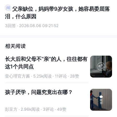
人事去量身制定科学的教育方式。以上内容仅限参
人事去量身制定科学的教育方式。以上内容仅限参
父亲缺位，妈妈带9岁女孩，她容易委屈落
考
考
泪，什么原因
3回答 · 2026.08.06 09:21:52
长大后和父母不“亲”的人，往往都有
这1个共同点
壹心理官方酱 · 5.25k阅读 · 11评论 · 28赞
孩子厌学，问题究竟出在哪？
彭呈方 · 2.96k阅读 · 3评论 · 49赞