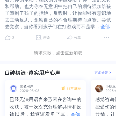
兴趣的事情，这个时候您让孩子去学习是不是强人
兴趣的事情，这个时候您让孩子去学习是不是强人
和帮助。也为你在无意识中把自己的期待强加给孩
和帮助。也为你在无意识中把自己的期待强加给孩
所难。2、父母最常犯的错误，认为自己的行为永远
所难。2、父母最常犯的错误，认为自己的行为永远
子遭到了孩子的拒绝，反驳时，让你能够有意识地
子遭到了孩子的拒绝，反驳时，让你能够有意识地
是为了孩子好，确实时从父母的角度看是为了孩
是为了孩子好，确实时从父母的角度看是为了孩
去主动反思，觉察自己的不合理期待而点赞。尝试
去主动反思，觉察自己的不合理期待而点赞。尝试
子，但给孩子压力也是真的。换一个角度为什么不
子，但给孩子压力也是真的。换一个角度为什么不
去觉察，当你看到孩子们在打游戏而不是学
去觉察，当你看到孩子们在打游戏而不是学习的那
...
全部
考虑一下减少一下孩子的压力，哪怕是一时片刻也
考虑一下减少一下孩子的压力，哪怕是一时片刻也
习的那个当下，你内在的感受是什么？这一部分感
个当下，你内在的感受是什么？这一部分感受在你
好。其次，您在描述中写道：“已工作的姐姐说为什
好。其次，您在描述中写道：“已工作的姐姐说为什
2
评论
分享
受在你成长的某个瞬间是否也出现过，那个当下你
成长的某个瞬间是否也出现过，那个当下你的父母
么强迫我们看你看的东西，你怎么不看我的游戏？
么强迫我们看你看的东西，你怎么不看我的游戏？
的父母对你做了什么，让你有了这样的感受。正如
对你做了什么，让你有了这样的感受。正如你所觉
本想通过无意渗透，要是强迫就一点效果也没有
本想通过无意渗透，要是强迫就一点效果也没有
请求失败，点击重新加载
你所觉察的，孩子有他们自己的生活，有他们自己
察的，孩子有他们自己的生活，有他们自己的人
了。我满腹不高兴，也没再过多坚持。”从您的描述
了。我满腹不高兴，也没再过多坚持。”从您的描述
的人生，我们能做的就是允许他们如其所是地做自
生，我们能做的就是允许他们如其所是地做自己，
内容来看您的反思能力还是很强的，能够与时俱进
内容来看您的反思能力还是很强的，能够与时俱进
己，而且在过年的这几天我们允许孩子以让他们感
而且在过年的这几天我们允许孩子以让他们感觉自
是一件好事，现在网络流行一句话叫“打不过就加
是一件好事，现在网络流行一句话叫“打不过就加
更多好评
觉自在的，舒服的状态待着。我们之所以会过度关
在的，舒服的状态待着。我们之所以会过度关注孩
入”，用到这里也不为过。想要了解孩子有的时候就
入”，用到这里也不为过。想要了解孩子有的时候就
注孩子，是因为我们的生活过于单调，我们把无意
子，是因为我们的生活过于单调，我们把无意识中
是要融入到孩子的生活之中。相比较让孩子融入到
是要融入到孩子的生活之中。相比较让孩子融入到
匿名用户
小鲸鱼
识中对自己的一些不满意投射给了孩子，当我们的
对自己的一些不满意投射给了孩子，当我们的生活
您的活动比您融入孩子的活动中要简单一些。而
您的活动比您融入孩子的活动中要简单一些。而
非常满意
2026-08-08
2026-
生活足够充实和丰盈的时，我们对孩子的掌控感就
足够充实和丰盈的时，我们对孩子的掌控感就会减
且，孩子的隐藏功夫比现在的大人更厉害，想要真
且，孩子的隐藏功夫比现在的大人更厉害，想要真
已经无法用语言来形容在咨询中的
已经无法用语言来形容在咨询中的
感觉咨询
感觉咨询
会减少，因为我们从孩子之外找到了更多滋养自
少，因为我们从孩子之外找到了更多滋养自己，支
正的了解到孩子就必须在他们最放松的时候，而游
正的了解到孩子就必须在他们最放松的时候，而游
收获，被一次次充分理解共情和反
收获，被一次次充分理解共情和反
些受伤的
些受伤的
己，支持自己的事情。所以，你能做的就是有意识
持自己的事情。所以，你能做的就是有意识地给自
戏就是孩子唯一能放松的方式了。最后，您在描述
戏就是孩子唯一能放松的方式了。最后，您在描述
地给自己培养更多的兴趣和热爱，让自己生活内容
己培养更多的兴趣和热爱，让自己生活内容足够丰
馈以后，我逐渐看见了真
馈以后，我逐渐看见了真实的那
共情，让
共情，让
...
全部
中写道：“想达到不强迫，让孩子自愿真的不容
中写道：“想达到不强迫，让孩子自愿真的不容