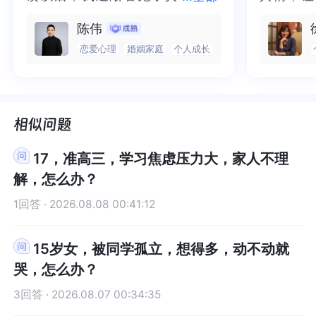
足够丰富，充实。看到孩子一些让你不太满意的行
富，充实。看到孩子一些让你不太满意的行为举止
实的那个“自己”，所有的混沌逐渐
个“自己”，所有的混沌逐渐清晰，
抱住了。
咨询完我
易。”让孩子自愿去学习是有方式方法的，当然因为
易。”让孩子自愿去学习是有方式方法的，当然因为
陈伟
为举止的时候，首先要有意识地觉察我们可能对孩
的时候，首先要有意识地觉察我们可能对孩子有些
您的孩子现在已经是高中生了，培养起来有利有
您的孩子现在已经是高中生了，培养起来有利有
清晰，也慢慢找回了内在的力量。
也慢慢找回了内在的力量。虽然不
一部分未
处理的情
子有些不合理的期待，然后在那个当下不要急于否
不合理的期待，然后在那个当下不要急于否定，苛
恋爱心理
婚姻家庭
个人成长
弊。利是因为孩子现在是高中生他有自己的判断，
弊。利是因为孩子现在是高中生他有自己的判断，
虽然不知道还要有多久的路要走，
知道还要有多久的路要走，但我很
而且当咨
询师准确
定，苛责孩子，而是尝试说出自己的感受。让孩子
责孩子，而是尝试说出自己的感受。让孩子能够从
可以很快的看到效果；弊端就是习惯培养起来有些
可以很快的看到效果；弊端就是习惯培养起来有些
但我很明确的有了方向。“好的咨询
明确的有了方向。“好的咨询师，本
绪，我感
觉当时那
能够从你这里感受到被接纳，被尊重，被理解，这
你这里感受到被接纳，被尊重，被理解，这时孩子
困难，不想从小培养的够持久。另外学习是需要兴
困难，不想从小培养的够持久。另外学习是需要兴
师，本身就具有疗愈性”，在陈老师
身就具有疗愈性”，在陈老师这里，
被看到了
了，做完
时孩子才可能考虑你所描述到的那些真正对他有益
才可能考虑你所描述到的那些真正对他有益的事
趣的，而对于高中来说，诱惑足够大的时候也是会
趣的，而对于高中来说，诱惑足够大的时候也是会
这里，让我真切的感受到了🙏❤️
让我真切的感受到了🙏❤️
觉轻快了
了很多，
的事情。我是答疑馆小耳朵莉莉，世界和我爱着
情。我是答疑馆小耳朵莉莉，世界和我爱着你。
激励他们的兴趣的。建议：1、了解孩子的兴趣和爱
激励他们的兴趣的。建议：1、了解孩子的兴趣和爱
谢咨询师
师姐姐！
你。
好，这样有机会帮助他们选择他们的道路。2、高中
好，这样有机会帮助他们选择他们的道路。2、高中
17，准高三，学习焦虑压力大，家人不理
现在孩子的一个变化分水岭，这点在《龙鸣少年》
现在孩子的一个变化分水岭，这点在《龙鸣少年》
解，怎么办？
中有提到过，您可以关注一下内容。3、学会与孩子
中有提到过，您可以关注一下内容。3、学会与孩子
一同制定机会和目标，这样才能有助于孩子提高学
一同制定机会和目标，这样才能有助于孩子提高学
1回答 · 2026.08.08 00:41:12
习兴趣和争强学习能力。4、作为家长要和孩子有一
习兴趣和争强学习能力。4、作为家长要和孩子有一
样的习惯，最怕家长说一套做一套，尤其是家长对
样的习惯，最怕家长说一套做一套，尤其是家长对
15岁女，被同学孤立，想得多，动不动就
自己的话不负责的时候，那就会让孩子失望，一但
自己的话不负责的时候，那就会让孩子失望，一但
哭，怎么办？
孩子失望那想要在改变回去就很难了。对于信任二
孩子失望那想要在改变回去就很难了。对于信任二
字在孩子的眼里是很重要的。5、科学教育的方式可
字在孩子的眼里是很重要的。5、科学教育的方式可
3回答 · 2026.08.07 00:34:35
以在网上找到，不过一般情况下还是建议找专业的
以在网上找到，不过一般情况下还是建议找专业的