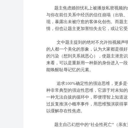
题主焦虑婚担忧礼上被播放私密视频的幻
与你在前任关系中经历的信任崩塌（出轨、
现，暴露出未被疗愈的客体化创伤。
而题主
情，但也让题主更加害怕失去它，或让它受
文中题主提到的绝对不允许拍视频声明，
的人都一个美化的形象，认为大家都是很好
的污染（想到关系就恶心），使题主潜意识
来看，可以是重新用一种新的身份进入一段
能唤醒耻辱记忆的元素。
追求100%确定性的强迫思维，更多是
种非常典型的强迫性思维，它源于对未知的
一种无法自拔的循环中，即便理智上知道这
过反复推演小概率事件，用思维预演获得掌
以缓解存在性焦虑。
题主自己幻想中的“社会性死亡”（亲友见