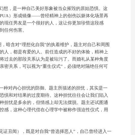
想，是一种自己美好形象被当众摧毁的原始恐惧。这
PUA）形成镜像——曾经精神上的创伤以躯体化场景再
的现任男友是一个很好的人，这让你更加珍惜这段感
到任何伤害。
暗含对“理想化自我”的执着维护，题主对自己和周围
的人，都是有爱的人。前任造成的不好的体验，精神上
将过去的那段关系认为是被玷污了。而婚礼从某种角度
亲密关系，可以视为“重生仪式”，必须绝对隔绝任何可
一种对内心担忧的防御。题主
所描述的担忧，其实是一
恐惧和对结果的过度期待。这种担忧往往会让我们陷入
种担忧是多余的，但情感上却无法摆脱。题主还试图
通
控感，这种心理代偿在心理学中被称作强迫性仪式，用
证丑闻），既是对自我“曾选择恶人”，自己曾经进入一