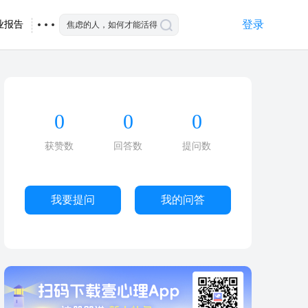
登录
业报告
0
0
0
获赞数
回答数
提问数
我要提问
我的问答