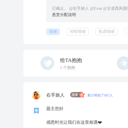
已截止。 @右手旅人 @Evan @古道西风
悬赏分配说明
情绪
抑郁情绪
焦虑情绪
给TA抱抱
1
个抱抱
右手旅人
累计帮助了667人
题主您好
感恩时光让我们在这里相遇❤️