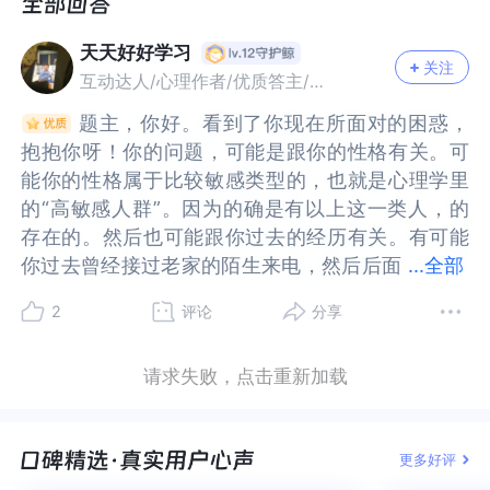
不是手机号啥的，种种，虽然记忆中的就是如上所
机号啥的，种种，虽然记忆中的就是如上所述，但
述，但是还是会担心?
是还是会担心?
天天好好学习
关注
互动达人/心理作者/优质答主/故事达人
题主，你好。看到了你现在所面对的困惑，
题主，你好。看到了你现在所面对的困惑，
抱抱你呀！你的问题，可能是跟你的性格有关。可
抱抱你呀！你的问题，可能是跟你的性格有关。可
能你的性格属于比较敏感类型的，也就是心理学里
能你的性格属于比较敏感类型的，也就是心理学里
的“高敏感人群”。因为的确是有以上这一类人，的
的“高敏感人群”。因为的确是有以上这一类人，的
存在的。然后也可能跟你过去的经历有关。有可能
存在的。然后也可能跟你过去的经历有关。有可能
你过去曾经接过老家的陌生来电，然后后面
你过去曾经接过老家的陌生来电，然后后面可能是
...
全部
可能是带给你一些不好的经历；譬如：让你转钱给
带给你一些不好的经历；譬如：让你转钱给他们。
2
评论
分享
他们。所以从那以后，只要是接到老家的陌生来
所以从那以后，只要是接到老家的陌生来电；你就
电；你就有可能会多想。觉得他们说道的，打错电
有可能会多想。觉得他们说道的，打错电话了是不
请求失败，点击重新加载
话了是不是真的。我觉得，有可能是真的。现在快
是真的。我觉得，有可能是真的。现在快过年了，
过年了，你有个戒备心也是好事。因为有可能当对
你有个戒备心也是好事。因为有可能当对方听出来
方听出来你的声音不是他们想要的，他们就有可能
你的声音不是他们想要的，他们就有可能会给你一
更多好评
会给你一些借口；譬如：告诉你，打错电话号码
些借口；譬如：告诉你，打错电话号码了。不知道