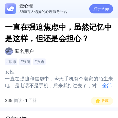
壹心理
打开App
5300万人选择的心理服务平台
一直在强迫焦虑中，虽然记忆中
是这样，但还是会担心？
匿名用户
#焦虑
#疑病
#强迫
女性
女性
一直在强迫和焦虑中，今天手机有个老家的陌生来
一直在强迫和焦虑中，今天手机有个老家的陌生来
电，是电话不是手机，后来我打过去了，对
电，是电话不是手机，后来我打过去了，对方女孩
...
全部
方女孩说早上打错电话了，就结束了对话，后来我
说早上打错电话了，就结束了对话，后来我就焦虑
就焦虑担心，刚开始担心为什么会打错，他们到底
担心，刚开始担心为什么会打错，他们到底是做什
269
阅读
·
1
回答
收藏
是做什么的，后来我和我对象也说不想焦虑了，直
么的，后来我和我对象也说不想焦虑了，直接把通
接把通话记录删了，又开始焦虑是不是电话号，是
话记录删了，又开始焦虑是不是电话号，是不是手