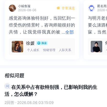
了。不知道我没有回答到你的问题。无论如何；衷
我没有回答到你的问题。无论如何；衷心祝福题主
小鲸鱼璇
匿名用
心祝福题主你现在所面对的问题，能够早日得到一
你现在所面对的问题，能够早日得到一个有效的解
非常满意
2026-08-06
2026-
个有效的解决。现在我能想到的，就以上这些了。
决。现在我能想到的，就以上这些了。希望我以上
感觉咨询体验特别好，当回忆到一
感觉咨询体验特别好，当回忆到一
与明月老
与明月老
希望我以上的回答对题主你有所帮助及启发。我是
的回答对题主你有所帮助及启发。我是答主天天好
些受伤的情景时，咨询师能很好的
些受伤的情景时，咨询师能很好的
要么涕泗
要么涕泗
答主天天好好学习。在壹心理这里，世界和我爱着
好学习。在壹心理这里，世界和我爱着你。祝好
你。祝好哦！！！！！！！
哦！！！！！！！
共情，让我觉得我真的被
共情，让我觉得我真的被抱住了。
寐，当然
寐，当然
...
全部
抱住了。咨询完我会感觉，内心有
咨询完我会感觉，内心有一部分未
二十多年
的抑塞之
徐媛
一部分未处理的情绪被注意到了，
处理的情绪被注意到了，而且当咨
来，觉得
不必再踽
个人成长
情绪管理
人际关系
而且当咨询师准确说出我当时的情
询师准确说出我当时的情绪，我感
再困于桎
梏，更不
绪，我感觉当时那个弱小的小女孩
觉当时那个弱小的小女孩被看到
积，靡有
孑遗。“
被看到了，做完咨询，确实内心感
了，做完咨询，确实内心感觉轻快
云起时”
时”，此
觉轻快了很多，感觉轻松了。很感
了很多，感觉轻松了。很感谢咨询
前行。
行。
谢咨询师姐姐！
师姐姐！
在关系中占有欲特别强，已影响到我的生
活，怎么缓解？
2回答 · 2026.08.06 03:15:09