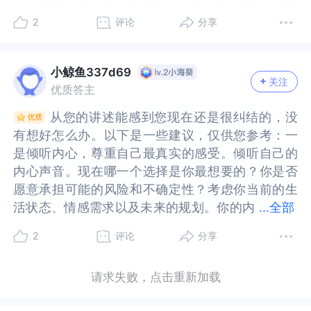
在，通过阅读和运动等来充盈自己，因为生活是个
在，通过阅读和运动等来充盈自己，因为生活是个
是回避型依恋，有可能他只是口头上说他会跟生孩
型依恋，有可能他只是口头上说他会跟生孩子的女
年龄，不要因为那不切实际的期待放弃自己的选
因为那不切实际的期待放弃自己的选择、要求，希
满阻碍，他已经结婚并有了新的孩子，即便你认为
碍，他已经结婚并有了新的孩子，即便你认为他可
循环，你会为它打结，也会为它解开。推荐书《活
循环，你会为它打结，也会为它解开。推荐书《活
2
评论
分享
子的女孩子离婚；但是他并不一定有所行动。如果
孩子离婚；但是他并不一定有所行动。如果是以上
择、要求，希望不要一直沉浸在过去，向前看，一
望不要一直沉浸在过去，向前看，一定会遇到更好
他可能有抑郁症，且可能存在后续离婚来找你的可
能有抑郁症，且可能存在后续离婚来找你的可能
出心花怒放的人生》
出心花怒放的人生》
是以上这种情况，可能就算你愿意等他你也要给自
这种情况，可能就算你愿意等他你也要给自己一个
定会遇到更好的人~~
的人~~
能性，但这只是一种猜测，未来充满了极大的不确
性，但这只是一种猜测，未来充满了极大的不确定
己一个期限；譬如：给自己多长时间。我的意思
期限；譬如：给自己多长时间。我的意思是，你自
定性。同时，身边还有新的追求者出现，对方同样
性。同时，身边还有新的追求者出现，对方同样是
小鲸鱼337d69
关注
是，你自己给自己到那一年的那一天都没有他的消
己给自己到那一年的那一天都没有他的消息；那么
是回避型依恋，这也让你在选择上更加纠结，不知
回避型依恋，这也让你在选择上更加纠结，不知道
优质答主
息；那么你就可以不用考虑他了。你身边也有个比
你就可以不用考虑他了。你身边也有个比你前男友
道是坚守曾经的感情等待一个不确定的结果，还是
是坚守曾经的感情等待一个不确定的结果，还是开
从您的讲述能感到您现在还是很纠结的，没
从您的讲述能感到您现在还是很纠结的，没
你前男友更优秀的男生在追求你，他的情况你了解
更优秀的男生在追求你，他的情况你了解多少；譬
开启一段新的可能。二、建议1.自我反思与成长方面
启一段新的可能。二、建议1.自我反思与成长方面
有想好怎么办。以下是一些建议，仅供您参考：一
有想好怎么办。以下是一些建议，仅供您参考：一
多少；譬如：他是不是单身及有没有孩子等。如果
如：他是不是单身及有没有孩子等。如果这两者都
（1）审视自身需求：静下心来，好好思考自己在亲
（1）审视自身需求：静下心来，好好思考自己在亲
是倾听内心，尊重自己最真实的感受。倾听自己的
是倾听内心，尊重自己最真实的感受。倾听自己的
这两者都没有，那么我会建议你跟这个新男生来开
没有，那么我会建议你跟这个新男生来开始。因为
密关系中真正需要的是什么。是情感上的稳定、相
密关系中真正需要的是什么。是情感上的稳定、相
内心声音。现在哪一个选择是你最想要的？你是否
内心声音。现在哪一个选择是你最想要的？你是否
始。因为你跟前男友就算你愿意等他，有可能他跟
你跟前男友就算你愿意等他，有可能他跟你有结果
互理解与支持，还是其他方面的契合。回顾过往与
互理解与支持，还是其他方面的契合。回顾过往与
愿意承担可能的风险和不确定性？考虑你当前的生
愿意承担可能的风险和不确定性？考虑你当前的生
你有结果也有可能没有结果；那么你能够问一下自
也有可能没有结果；那么你能够问一下自己的内
他相处时，哪些部分让你感到满足，哪些又让你痛
他相处时，哪些部分让你感到满足，哪些又让你痛
活状态、情感需求以及未来的规划。你的内
活状态、情感需求以及未来的规划。你的内心是否
...
全部
己的内心，你愿意接受跟他的恋情万一是没有结果
心，你愿意接受跟他的恋情万一是没有结果吗。而
苦不堪，以此明确自己对于未来伴侣和感情生活的
苦不堪，以此明确自己对于未来伴侣和感情生活的
心是否真正渴望与前男友重归于好？二是与前男友
真正渴望与前男友重归于好？二是与前男友进行坦
吗。而且你是女生，在年龄上可能会有一定的劣
且你是女生，在年龄上可能会有一定的劣势；譬
核心需求。（2）疗愈依恋创伤：鉴于你是焦虑型依
核心需求。（2）疗愈依恋创伤：鉴于你是焦虑型依
2
评论
分享
进行坦诚的沟通。如果可以走到一起，双方在未来
诚的沟通。如果可以走到一起，双方在未来的关系
势；譬如：如果你要计划生育的话，这些都要提前
如：如果你要计划生育的话，这些都要提前考虑
恋，过往这段复杂又波折的感情可能给你带来了不
恋，过往这段复杂又波折的感情可能给你带来了不
的关系中是否有共同的愿景和目标。这有助于你判
中是否有共同的愿景和目标。这有助于你判断你是
考虑的。如果还是很纠结不知道怎么做决定，建议
的。如果还是很纠结不知道怎么做决定，建议你求
少情感创伤。可以通过阅读相关的心理学书籍、参
少情感创伤。可以通过阅读相关的心理学书籍、参
请求失败，点击重新加载
断你是否愿意为新的关系付出努力。三是保持审
否愿意为新的关系付出努力。三是保持审慎。尽管
你求助于专业的心理咨询师。咨询师她是专业人
助于专业的心理咨询师。咨询师她是专业人士，可
加线上或线下的情感成长课程等方式，了解依恋理
加线上或线下的情感成长课程等方式，了解依恋理
慎。尽管你对他有感情，但也要保持一定的谨慎。
你对他有感情，但也要保持一定的谨慎。离婚可能
士，可以给到你一些更好的建议。衷心祝福题主你
以给到你一些更好的建议。衷心祝福题主你现在所
论，学习如何调整自己的依恋模式，让自己在感情
论，学习如何调整自己的依恋模式，让自己在感情