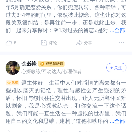
我因为付出很多，还是主动联系他，鼓励他，但是
为付出很多，还是主动联系他，鼓励他，但是都没
的磁场，又似难以完美契合的齿轮，这种心理机制
又似难以完美契合的齿轮，这种心理机制上的差异
年5月确定恋爱关系，你们兜兜转转、各种牵绊，可
年5月确定恋爱关系，你们兜兜转转、各种牵绊，可
都没有回复，后来听说他也没有把女生孩子接到国
有回复，后来听说他也没有把女生孩子接到国外，
上的差异必然导致矛盾与冲突频繁发生。再加上负
必然导致矛盾与冲突频繁发生。再加上负债几十万
过去3-4年的时间里，依然彼此惦念。这也让你对这
过去3-4年的时间里，依然彼此惦念。这也让你对这
外，一个人在国外也不工作，一个人在家呆了8个
一个人在国外也不工作，一个人在家呆了8个月，我
债几十万的你和身无积蓄的他所面临的现实经济困
的你和身无积蓄的他所面临的现实经济困境，如同
段关系很纠结：是再往前一步，还是就此止步。我
段关系很纠结：是再往前一步，还是就此止步。我
月，我联系他也想跟他和好，但是我也说了他得做
联系他也想跟他和好，但是我也说了他得做好爸爸
境，如同雪上加霜，使得这段感情愈发脆弱不堪，
雪上加霜，使得这段感情愈发脆弱不堪，在现实与
们一起来分享探讨：🌹1.对过去的留恋≠是对
们一起来分享探讨：🌹1.对过去的留恋≠是对他的留
...
全部
好爸爸的责任，爱情亲情分开，都没有回音，也没
的责任，爱情亲情分开，都没有回音，也没有拉
在现实与心理的双重压力夹击下，摇摇欲坠。现实
心理的双重压力夹击下，摇摇欲坠。现实的压力如
他的留恋并非是这个人，而是在这段关系中你付出
恋并非是这个人，而是在这段关系中你付出的所
有拉黑，我就以为他不爱我了就把他删掉了，等我
黑，我就以为他不爱我了就把他删掉了，等我删了
的压力如沉重的大山，压得你们喘不过气。他因赌
沉重的大山，压得你们喘不过气。他因赌气和别的
6
评论
分享
的所有，以及彼此相处时留下的众多美好回忆。即
有，以及彼此相处时留下的众多美好回忆。即便不
删了以后又放心不下去找他，发现他已经在我删掉
以后又放心不下去找他，发现他已经在我删掉他的
气和别的女生在一起并有了孩子，这突如其来的状
女生在一起并有了孩子，这突如其来的状况如晴天
便不是他、不是与他的这段关系，也会有不舍，毕
是他、不是与他的这段关系，也会有不舍，毕竟是
他的时候回国并且跟那个用孩子逼迫他结婚的女生
时候回国并且跟那个用孩子逼迫他结婚的女生结婚
况如晴天霹雳，让你陷入痛苦。女生坚决要生下孩
霹雳，让你陷入痛苦。女生坚决要生下孩子，使他
竟是真心付出的一段感情。几年过去了，虽然你们
真心付出的一段感情。几年过去了，虽然你们仍然
结婚了，又有了新的孩子，我祝福他，还是没有回
了，又有了新的孩子，我祝福他，还是没有回应，
子，使他陷入两难。海归的他虽有开放式关系观
陷入两难。海归的他虽有开放式关系观念，但孩子
余必锋
关注
仍然坚信彼此都还深爱着对方，能感应到双方都还
坚信彼此都还深爱着对方，能感应到双方都还想回
应，我判断他应该是得了抑郁症，他在跟我分手后
我判断他应该是得了抑郁症，他在跟我分手后工作
念，但孩子的出现让他不得不面对现实责任。你因
的出现让他不得不面对现实责任。你因误会错过和
心探教练/互动达人/心理作者
想回到过去，但，你们中间横着“第三者”（他的原
到过去，但，你们中间横着“第三者”（他的原配3个
工作也是三天打鱼两天晒网，没有生存能力，又因
也是三天打鱼两天晒网，没有生存能力，又因为跟
误会错过和好机会，以为他还想继续开放式关系，
好机会，以为他还想继续开放式关系，却不知他也
题主你好，生活中人们对感情的离去都有一
题主你好，生活中人们对感情的离去都有一
配3个孩子，婚姻家庭对他的羁绊）。可仍然能
孩子，婚姻家庭对他的羁绊）。可仍然能够“照
为跟我分手痛苦抑郁，我因为了解到了回避型特
我分手痛苦抑郁，我因为了解到了回避型特点，加
却不知他也在等你回应，沟通问题导致更多误解和
在等你回应，沟通问题导致更多误解和矛盾。信任
些难以磨灭的记忆，理性与感性会产生强烈的矛
些难以磨灭的记忆，理性与感性会产生强烈的矛
够“照见”你们的相处模式依然停留在当初相处时的
见”你们的相处模式依然停留在当初相处时的一方持
点，加上他被那个女生又要了孩子想双保险锁住
上他被那个女生又要了孩子想双保险锁住他，到明
矛盾。信任危机让你们陷入被动等待的僵局。他的
危机让你们陷入被动等待的僵局。他的回避型性格
盾，怀旧与怨恨往往交替出现，让人无所释怀又难
盾，怀旧与怨恨往往交替出现，让人无所释怀又难
一方持着长矛追赶另一方，即：焦虑型与回避型的
着长矛追赶另一方，即：焦虑型与回避型的相处模
他，到明年8月才能提离婚，但是我也很纠结，因为
年8月才能提离婚，但是我也很纠结，因为觉得委屈
回避型性格让你不安，对他婚恋观的怀疑破坏了信
让你不安，对他婚恋观的怀疑破坏了信任。他因自
以割舍，我是心探教练余，和你交流一下这个话
以割舍，我是心探教练余，和你交流一下这个话
相处模式，一个追、一个躲，直到追的一方累了、
式，一个追、一个躲，直到追的一方累了、倦了、
觉得委屈和不舍，现在也能理解他对我的种种，因
和不舍，现在也能理解他对我的种种，因为他从小
任。他因自卑和对你不信任而被动等待，你也因工
卑和对你不信任而被动等待，你也因工作繁忙和高
题。我们可能一直生活在一种虚拟的世界里，我们
题。我们可能一直生活在一种虚拟的世界里，我们
倦了、不再追了，这段关系也基本完结了。之所以
不再追了，这段关系也基本完结了。之所以止步不
为他从小缺爱没有安全感，所以才口是心非和不善
缺爱没有安全感，所以才口是心非和不善表达，我
作繁忙和高自尊等待他主动，时间流逝，他因你的
自尊等待他主动，时间流逝，他因你的怀疑拉黑你
用自己的文化和思维，建构了道德和秩序的
用自己的文化和思维，建构了道德和秩序的规则，
...
全部
止步不前，是因为你还有幻想，幻想着你们能够再
前，是因为你还有幻想，幻想着你们能够再回到从
表达，我确实很爱他，也感觉他现在只是抑郁症后
确实很爱他，也感觉他现在只是抑郁症后面还会回
怀疑拉黑你半年。半年后你找他却发现他有了孩
半年。半年后你找他却发现他有了孩子，以为他要
规则，也建构了物质与欲望的世界。其实，作为一
也建构了物质与欲望的世界。其实，作为一个客观
回到从前，重新续缘。只是亲爱的你，是否做好了
前，重新续缘。只是亲爱的你，是否做好了思想准
面还会回来找我，我身边也有个比他更优秀的回避
来找我，我身边也有个比他更优秀的回避型追求
子，以为他要定居国外，祝他幸福后又陷入纠结，
定居国外，祝他幸福后又陷入纠结，因他微信名改