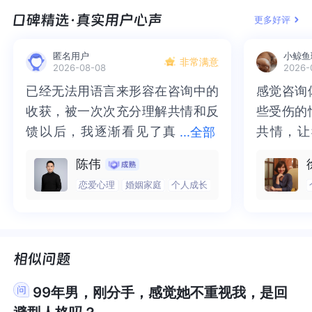
离婚可能涉及复杂的问题，你需要确保自己不会卷
涉及复杂的问题，你需要确保自己不会卷入其中。
现在所面对的问题，能够早日得到一个有效的解
面对的问题，能够早日得到一个有效的解决。现在
中更加从容、自信，减少因对方的行为而产生的过
中更加从容、自信，减少因对方的行为而产生的过
更多好评
入其中。无论你的决定是什么，都要确保它符合你
无论你的决定是什么，都要确保它符合你的内心需
决。现在我能想到的，就以上这些了。希望我以上
我能想到的，就以上这些了。希望我以上的回答对
度焦虑和不安。2.对待旧情方面（1）接受现实状
度焦虑和不安。2.对待旧情方面（1）接受现实状
的内心需求和价值观。你的幸福和满足感是最重要
求和价值观。你的幸福和满足感是最重要的。人生
的回答对题主你有所帮助及启发。我是答主天天好
题主你有所帮助及启发。我是答主天天好好学习。
况：目前他已经结婚并有了孩子，这是一个既定的
况：目前他已经结婚并有了孩子，这是一个既定的
匿名用户
小鲸鱼
的。人生充满变数，未来的道路可能充满惊喜和挑
充满变数，未来的道路可能充满惊喜和挑战。相信
好学习。在壹心理这里，世界和我爱着你。祝好
在壹心理这里，世界和我爱着你。祝好
非常满意
现实，无论未来他是否会离婚，当下的情况都表明
现实，无论未来他是否会离婚，当下的情况都表明
2026-08-08
2026-
战。相信自己有能力面对一切，并做出最适合自己
自己有能力面对一切，并做出最适合自己的选择。
哦！！！！！！
哦！！！！！！
这段关系处于非常复杂且不符合常规情感发展的状
这段关系处于非常复杂且不符合常规情感发展的状
已经无法用语言来形容在咨询中的
已经无法用语言来形容在咨询中的
感觉咨询
感觉咨询
的选择。
态。要试着接受这个现实，不要让自己一直沉浸在
态。要试着接受这个现实，不要让自己一直沉浸在
收获，被一次次充分理解共情和反
收获，被一次次充分理解共情和反
些受伤的
些受伤的
对可能发生情况的幻想中，避免这种不确定的期待
对可能发生情况的幻想中，避免这种不确定的期待
馈以后，我逐渐看见了真
馈以后，我逐渐看见了真实的那
共情，让
共情，让
...
全部
不断消耗自己的情感和精力。（2）保持适当距离：
不断消耗自己的情感和精力。（2）保持适当距离：
实的那个“自己”，所有的混沌逐渐
个“自己”，所有的混沌逐渐清晰，
抱住了。
咨询完我
既然已经删除了联系方式，或许可以维持这样的状
既然已经删除了联系方式，或许可以维持这样的状
陈伟
清晰，也慢慢找回了内在的力量。
也慢慢找回了内在的力量。虽然不
一部分未
处理的情
态一段时间，给自己足够的空间去冷静和释怀。频
态一段时间，给自己足够的空间去冷静和释怀。频
恋爱心理
婚姻家庭
个人成长
虽然不知道还要有多久的路要走，
知道还要有多久的路要走，但我很
而且当咨
询师准确
繁地去探究他的情况或者试图联系他，只会让你更
繁地去探究他的情况或者试图联系他，只会让你更
加深陷在纠结的情绪中，难以走出这段感情的困
加深陷在纠结的情绪中，难以走出这段感情的困
但我很明确的有了方向。“好的咨询
明确的有了方向。“好的咨询师，本
绪，我感
觉当时那
扰。3.面对新感情方面（1）开放心态了解新对象：
扰。3.面对新感情方面（1）开放心态了解新对象：
师，本身就具有疗愈性”，在陈老师
身就具有疗愈性”，在陈老师这里，
被看到了
了，做完
对于新出现的追求者，不要急于拒绝或者接受，可
对于新出现的追求者，不要急于拒绝或者接受，可
这里，让我真切的感受到了🙏❤️
让我真切的感受到了🙏❤️
觉轻快了
了很多，
以抱着开放的心态去慢慢了解他。虽然同样是回避
以抱着开放的心态去慢慢了解他。虽然同样是回避
谢咨询师
师姐姐！
型依恋，但每个人都是独特的，也许在相处过程中
型依恋，但每个人都是独特的，也许在相处过程中
99年男，刚分手，感觉她不重视我，是回
你会发现他有不一样的闪光点，或者通过与他的交
你会发现他有不一样的闪光点，或者通过与他的交