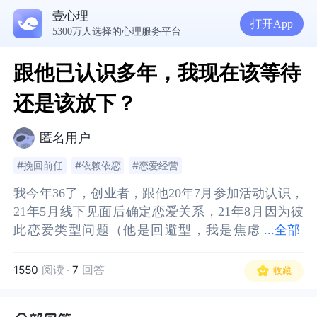
壹心理
打开App
5300万人选择的心理服务平台
跟他已认识多年，我现在该等待
还是该放下？
匿名用户
#挽回前任
#依赖依恋
#恋爱经营
我今年36了，创业者，跟他20年7月参加活动认识，
我今年36了，创业者，跟他20年7月参加活动认识，
21年5月线下见面后确定恋爱关系，21年8月因为彼
21年5月线下见面后确定恋爱关系，21年8月因为彼
此恋爱类型问题（他是回避型，我是焦虑
此恋爱类型问题（他是回避型，我是焦虑型）以及
...
全部
型）以及各自都有现实生存压力（我负债几十万，
各自都有现实生存压力（我负债几十万，他也没有
他也没有积蓄）分手，他因为赌气跟别的女生在一
积蓄）分手，他因为赌气跟别的女生在一起当月就
1550
阅读
·
7
回答
收藏
起当月就有了孩子，女生不肯打掉，坚决要生，他
有了孩子，女生不肯打掉，坚决要生，他是海归，
是海归，国外呆了十年，开放式关系，对性本来就
国外呆了十年，开放式关系，对性本来就比较开