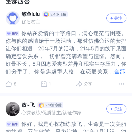
比较开放，而且性跟爱分的很清，我知道他爱我，
放，而且性跟爱分的很清，我知道他爱我，可是我
可是我也认为他经常说反话是还想继续开放式误会
也认为他经常说反话是还想继续开放式误会了他，
鲸鱼lulu
了他，就等他来跟我和好，但是他因为自卑也因为
就等他来跟我和好，但是他因为自卑也因为对我不
关注
优质答主
对我不信任就被动消极等待我去找他，我们也有微
信任就被动消极等待我去找他，我们也有微信，期
信，期间也联系过，他表达过歉意也想和好，但是
间也联系过，他表达过歉意也想和好，但是不明
你站在爱情的十字路口，满心迷茫与困惑。
你站在爱情的十字路口，满心迷茫与困惑。
不明显，我想等他我也因为工作繁忙以及高自尊等
显，我想等他我也因为工作繁忙以及高自尊等他来
你与他的感情始于一场活动，那时仿佛命运的安排
你与他的感情始于一场活动，那时仿佛命运的安排
他来找我就过了大半年，他因为我怀疑他的婚恋观
找我就过了大半年，他因为我怀疑他的婚恋观又把
让你们相遇。20年7月的活动，21年5月的线下见面
让你们相遇。20年7月的活动，21年5月的线下见面
又把我拉黑半年，约定半年后联系，我半年后到他
我拉黑半年，约定半年后联系，我半年后到他家找
确定恋爱关系，一切都曾充满希望与憧憬。然而，
确定恋爱关系，一切都曾充满希望与憧憬。然而，
家找他才发现他有了孩子，但是没有结婚，他因为
他才发现他有了孩子，但是没有结婚，他因为疫情
好景不长，8月因恋爱类型差异和现实生存压力，你
好景不长，8月因恋爱类型差异和现实生存压力，你
疫情解封去国外拿东西，他奶奶跟我说他跟那个女
解封去国外拿东西，他奶奶跟我说他跟那个女生相
们分手了。你是焦虑型人格，在恋爱关系
们分手了。你是焦虑型人格，在恋爱关系中，这类
...
全部
生相爱又想在国外定居了，打算把女生和孩子都接
爱又想在国外定居了，打算把女生和孩子都接到国
中，这类人格往往对亲密关系有着强烈的渴望与需
人格往往对亲密关系有着强烈的渴望与需求，极度
8
1
分享
到国外，因为他也记得约定的时间，所以就把自己
外，因为他也记得约定的时间，所以就把自己的微
求，极度渴望伴侣的关注、回应与亲密举动，源于
渴望伴侣的关注、回应与亲密举动，源于内心深处
的微信名称改成我的昵称等我找他，接电话还让我
信名称改成我的昵称等我找他，接电话还让我以后
内心深处对被抛弃的恐惧，需要不断从对方那里获
对被抛弃的恐惧，需要不断从对方那里获取爱的确
以后多联系他，想跟我和好，我因为气头上加上突
多联系他，想跟我和好，我因为气头上加上突然从
取爱的确认。而他确是回避型人格，这类人格在感
认。而他确是回避型人格，这类人格在感情里通常
放~飞
然从他奶奶口中知道孩子的存在以及误以为他要定
他奶奶口中知道孩子的存在以及误以为他要定居国
关注
情里通常会因害怕亲密带来的压力与责任而选择退
会因害怕亲密带来的压力与责任而选择退缩。当焦
心探教练/优质答主/认证作家
居国外，所以就祝他幸福认为是不可能，他给我回
外，所以就祝他幸福认为是不可能，他给我回复了
缩。当焦虑型的你不断寻求情感连接时，回避型的
虑型的你不断寻求情感连接时，回避型的他却本能
你好，我是心探教练放飞，生命是一次美丽
你好，我是心探教练放飞，生命是一次美丽
复了玫瑰，关闭了朋友圈，就再也没有联系过我，
玫瑰，关闭了朋友圈，就再也没有联系过我，我因
他却本能地拉开距离，就如同两个有着相反作用力
地拉开距离，就如同两个有着相反作用力的磁场，
的旅程，不为欣赏、只为绽放。20年7月认识，21
的旅程，不为欣赏、只为绽放。20年7月认识，21