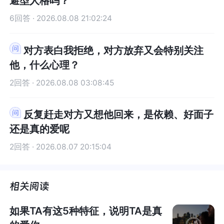
避型人格吗？
流互动，进一步了解回避型依恋人群的特点，帮助
流互动，进一步了解回避型依恋人群的特点，帮助
6回答 · 2026.08.08 21:02:24
自己更好地处理感情问题。（2）谨慎开启新感情：
自己更好地处理感情问题。（2）谨慎开启新感情：
不过，在深入了解的过程中也要保持谨慎。鉴于之
不过，在深入了解的过程中也要保持谨慎。鉴于之
前在感情中的经历，在开启新感情时可以更加注重
前在感情中的经历，在开启新感情时可以更加注重
对方表白我拒绝，对方放弃又会特别关注
双方在价值观、生活目标以及处理感情问题方式上
双方在价值观、生活目标以及处理感情问题方式上
他，什么心理？
的契合度，多花时间去观察和感受对方是否能够真
的契合度，多花时间去观察和感受对方是否能够真
2回答 · 2026.08.08 03:08:45
正给予你想要的感情体验，避免再次陷入不健康或
正给予你想要的感情体验，避免再次陷入不健康或
者让自己痛苦的感情模式中。总之，感情的抉择是
者让自己痛苦的感情模式中。总之，感情的抉择是
艰难的，尤其是在如此复杂的情况下，给自己一些
艰难的，尤其是在如此复杂的情况下，给自己一些
反复赶走对方又想他回来，是依赖、好面子
时间，慢慢梳理清楚自己的内心想法，不要仓促做
时间，慢慢梳理清楚自己的内心想法，不要仓促做
还是真的爱呢
决定，无论选择等待还是放下，最终的目的都是希
决定，无论选择等待还是放下，最终的目的都是希
2回答 · 2026.08.07 20:15:04
望自己能够收获幸福、健康的感情生活。
望自己能够收获幸福、健康的感情生活。
如果TA有这5种特征，说明TA是真