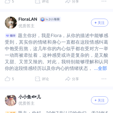
5
评论
分享
个客观存在，那个男士，你能觉知的是他在你内心
存在，那个男士，你能觉知的是他在你内心的投
思想准备，既往相处的模式你是否能够有足够的信
备，既往相处的模式你是否能够有足够的信心和勇
型追求我，我也不知道该继续等他可以离婚来找我
我，我也不知道该继续等他可以离婚来找我还是跟
因他微信名改成你的昵称且接电话让你多联系他，
成你的昵称且接电话让你多联系他，不知他是真心
的投射，这个投射就是你的观念、经验、情绪和想
射，这个投射就是你的观念、经验、情绪和想象等
心和勇气继续“追”？是否还会出现之前发生的矛盾
气继续“追”？是否还会出现之前发生的矛盾与冲
还是跟新男生来开始，因为付出很多，也感觉他也
新男生来开始，因为付出很多，也感觉他也没有放
不知他是真心还是冲动。误解和错过成为你们感情
还是冲动。误解和错过成为你们感情的主旋律。你
象等决定的，因而都是你自己的。每个人都即是欲
决定的，因而都是你自己的。每个人都即是欲望的
与冲突？我想说的是，如果你们在过往相处时（你
突？我想说的是，如果你们在过往相处时（你们的
没有放下我，会回来找我，为我离婚抛妻弃女，我
下我，会回来找我，为我离婚抛妻弃女，我已经删
的主旋律。你以为他不爱你而删掉他，后又放心不
以为他不爱你而删掉他，后又放心不下，却发现他
FloraLAN
关注
望的产物，也是关系的产物。对你的欲望，与你的
产物，也是关系的产物。对你的欲望，与你的关
们的关系里）存在的“黑洞”没有被发现、发现后没
关系里）存在的“黑洞”没有被发现、发现后没有及
已经删掉他了
掉他了
下，却发现他已回国结婚并有了新孩子，这让你心
已回国结婚并有了新孩子，这让你心如刀绞，开始
优质答主
关系，决定了那个男士的言语表达和状态呈现。同
系，决定了那个男士的言语表达和状态呈现。同
有及时修复的话，即便是复合了，仍会出现问题，
时修复的话，即便是复合了，仍会出现问题，像深
如刀绞，开始反思自己的行为。了解回避型特点
反思自己的行为。了解回避型特点后，你明白他口
题主你好，我是Flora，从你的描述中能够感
题主你好，我是Flora，从你的描述中能够感
样，你对他的欲望，和他的关系，也决定了你的言
样，你对他的欲望，和他的关系，也决定了你的言
像深陷一个循环圈无法逃脱一般。🌹2.活在当下、
陷一个循环圈无法逃脱一般。🌹2.活在当下、遵从
后，你明白他口是心非和不善表达是因从小缺爱没
是心非和不善表达是因从小缺爱没安全感，觉得他
受到，其实你的情绪和身心一直都在这段情感纠葛
受到，其实你的情绪和身心一直都在这段情感纠葛
行和表现。我们可以试着问问自己，和他相处对我
行和表现。我们可以试着问问自己，和他相处对我
遵从自己的内心文末我看到了你的纠结：是接受追
自己的内心文末我看到了你的纠结：是接受追你的
安全感，觉得他可能因抑郁症才如此，又不确定自
可能因抑郁症才如此，又不确定自己的等待是否有
中饱受煎熬，这几年你的内心似乎都在受对方一举
中饱受煎熬，这几年你的内心似乎都在受对方一举
意味着什么？我的内心如何来解释这件事？我们也
意味着什么？我的内心如何来解释这件事？我们也
你的新男生开启新恋情，还是等他离婚后再续前
新男生开启新恋情，还是等他离婚后再续前缘。当
己的等待是否有价值，尤其身边还有个更优秀的回
价值，尤其身边还有个更优秀的回避型追求者，让
一动而被牵扯着，这种感受或许是复杂的，是又酸
一动而被牵扯着，这种感受或许是复杂的，是又酸
可试着问问自己，几次删掉，是自己内心什么需
可试着问问自己，几次删掉，是自己内心什么需
缘。当你内心出现2个声音时，就需要觉察一下了：
你内心出现2个声音时，就需要觉察一下了：其实你
避型追求者，让你陷入两难。他的抑郁症成为关键
你陷入两难。他的抑郁症成为关键因素。你担心他
又甜、又苦又辣的。对此，我特别能够理解和认同
又甜、又苦又辣的。对此，我特别能够理解和认同
求？纠结委屈，又是内心什么需求？我们还可试着
求？纠结委屈，又是内心什么需求？我们还可试着
其实你对他并没有想象中的那么渴望。站在他的视
对他并没有想象中的那么渴望。站在他的视角来
因素。你担心他却无法真正帮助，他分手后工作状
却无法真正帮助，他分手后工作状态不佳，更让你
你的这段情感经历以及你内心的情绪状态，
你的这段情感经历以及你内心的情绪状态，我也有
...
全部
问问自己，理想中的亲密关系是怎样？理想中的自
问问自己，理想中的亲密关系是怎样？理想中的自
角来看：生活是现实的，就像你删除了他之后，无
看：生活是现实的，就像你删除了他之后，无论出
态不佳，更让你心疼。但你也需思考，你的等待真
心疼。但你也需思考，你的等待真的能助他走出抑
我也有一些分析和建议想要给到你，希望能够对你
一些分析和建议想要给到你，希望能够对你有所帮
己是怎样？我真正的需求是什么？为此我能做些什
己是怎样？我真正的需求是什么？为此我能做些什
论出于何种考虑，他仍是回国与那个女生结婚、又
于何种考虑，他仍是回国与那个女生结婚、又生一
的能助他走出抑郁吗？还是只会让自己陷入更深的
郁吗？还是只会让自己陷入更深的困境？也许你的
5
评论
分享
有所帮助：一、分析1.复杂情感关系的根源（1）依
助：一、分析1.复杂情感关系的根源（1）依恋类型
么？显然，维系你和他之间关系的不是情感，而是
么？显然，维系你和他之间关系的不是情感，而是
生一子。若说完全没有感情是不可信的，一个孩子
子。若说完全没有感情是不可信的，一个孩子是意
困境？也许你的离开对他而言反而是一种解脱，能
离开对他而言反而是一种解脱，能让他重新审视自
恋类型差异的影响：你提到他是回避型依恋，而你
差异的影响：你提到他是回避型依恋，而你是焦虑
你心中对他的依赖，对他分离的恐惧。虽然好的爱
你心中对他的依赖，对他分离的恐惧。虽然好的爱
是意外，3个孩子，若说没有他的主动性，怎么可能
外，3个孩子，若说没有他的主动性，怎么可能呢？
让他重新审视自己的生活与选择。同时，新的追求
己的生活与选择。同时，新的追求者在等待你的回
是焦虑型依恋，这种不同的依恋类型在关系中容易
型依恋，这种不同的依恋类型在关系中容易引发诸
情和亲密关系也存在依恋感，但不会妨碍个体自由
情和亲密关系也存在依恋感，但不会妨碍个体自由
呢？无论何时你都是有选择的，当断不断反受其
无论何时你都是有选择的，当断不断反受其乱，等
小小鱼🐟儿
者在等待你的回应。他或许能给你带来新的希望与
应。他或许能给你带来新的希望与幸福，可你是否
关注
引发诸多矛盾和误解。回避型依恋的人往往在面对
多矛盾和误解。回避型依恋的人往往在面对亲密关
觉察，拿得起放得下。首先，我们要意识到爱情不
觉察，拿得起放得下。首先，我们要意识到爱情不
乱，等待，是痛苦的，再续前缘，也可能有痛苦。
待，是痛苦的，再续前缘，也可能有痛苦。他毕竟
优质答主
幸福，可你是否有勇气放下过去，勇敢地接受新的
有勇气放下过去，勇敢地接受新的感情呢？在这个
亲密关系中的压力和冲突时选择退缩、被动等待，
系中的压力和冲突时选择退缩、被动等待，而焦虑
是生活的全部，虽然它是重要的一部分，但却远没
是生活的全部，虽然它是重要的一部分，但却远没
他毕竟是“有历史”的人，切断所有历史的连接（妻
是“有历史”的人，切断所有历史的连接（妻儿
感情呢？在这个情感的十字路口，你必须冷静思考
情感的十字路口，你必须冷静思考自己的未来。问