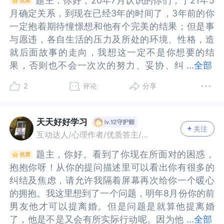
题主：你好，20年7月认识的你们，于21年5
题主：你好，20年7月认识的你们，于21年5
而焦虑型依恋的你可能更渴望亲密、即时的回应，
型依恋的你可能更渴望亲密、即时的回应，这种差
有整体重要。所以维持良好的生活状态和工作状
有整体重要。所以维持良好的生活状态和工作状
儿等），他能做到，你内心还会有愧疚，因为你会
等），他能做到，你内心还会有愧疚，因为你会认
自己的未来。问问自己到底想要什么样的生活？是
问自己到底想要什么样的生活？是继续在等待中煎
月确定关系，到现在已经3年的时间了，3年前的你
月确定关系，到现在已经3年的时间了，3年前的你
这种差异使得双方在沟通、处理问题以及表达情感
异使得双方在沟通、处理问题以及表达情感上都存
态，可以帮助你缓冲分手的痛苦。其次，我们要学
态，可以帮助你缓冲分手的痛苦。其次，我们要学
认为他是为了你才选择了离婚。谁又敢说，他不会
为他是为了你才选择了离婚。谁又敢说，他不会这
继续在等待中煎熬，看着时间流逝而生活停滞不
熬，看着时间流逝而生活停滞不前，即便他回来，
一定抱着期待憧憬想和他有个完美的结果；但是事
一定抱着期待憧憬想和他有个完美的结果；但是事
上都存在障碍，也导致关系充满波折。（2）现实压
在障碍，也导致关系充满波折。（2）现实压力的冲
着爱自己，爱自己永远大于爱你的恋人。因为爱自
着爱自己，爱自己永远大于爱你的恋人。因为爱自
这样想呢。接受新恋情，刚开始可能有痛苦，但后
样想呢。接受新恋情，刚开始可能有痛苦，但后续
前，即便他回来，曾经的矛盾与现实压力依旧存
曾经的矛盾与现实压力依旧存在，你们是否有足够
与愿违，各自生活的压力及所处的环境、性格，造
与愿违，各自生活的压力及所处的环境、性格，造
力的冲击：双方都面临现实生存压力，如你负债几
击：双方都面临现实生存压力，如你负债几十万，
己的人有良好的自我修复能力，我们可以善待自
己的人有良好的自我修复能力，我们可以善待自
续会越来越好，就在你的一念之间。这些决定权都
会越来越好，就在你的一念之间。这些决定权都在
在，你们是否有足够勇气与智慧去面对？还是选择
勇气与智慧去面对？还是选择新的感情，放下过去
就后面故事的走向，我想这一定不是你想要的结
就后面故事的走向，我想这一定不是你想要的结
十万，他没有积蓄，这些外在的经济压力给原本就
他没有积蓄，这些外在的经济压力给原本就不稳定
己，讨好自己，对自己不好的事情就不会重复去
己，讨好自己，对自己不好的事情就不会重复去
在你自己手中。希望以上对你有所帮助，世界和我
你自己手中。希望以上对你有所帮助，世界和我爱
新的感情，放下过去的回忆与情感包袱，尽管这并
的回忆与情感包袱，尽管这并不容易，毕竟你对旧
果，否则也不会一次次的努力、妥协、纠
果，否则也不会一次次的努力、妥协、纠结，这样
...
全部
不稳定的感情增加了负担，容易让彼此在相处中产
的感情增加了负担，容易让彼此在相处中产生焦虑
做。再有，我们要相信美丽的爱情不止一次，相信
做。再有，我们要相信美丽的爱情不止一次，相信
爱着你。如想继续交流，可关注我的个人主页，“心
着你。如想继续交流，可关注我的个人主页，“心探
不容易，毕竟你对旧爱投入很多感情。但新的追求
爱投入很多感情。但新的追求者可能更懂与你相
结，这样的你让人很想给你一个拥抱，真的很坚
的你让人很想给你一个拥抱，真的很坚强，也是一
生焦虑和不安，甚至成为分手的导火索之一。（3）
和不安，甚至成为分手的导火索之一。（3）过往经
自己是一只自由的鸟，无需迷恋一个鸟笼或者一个
自己是一只自由的鸟，无需迷恋一个鸟笼或者一个
探服务”。
服务”。
者可能更懂与你相处，更能满足你的情感需求，接
处，更能满足你的情感需求，接受新感情也意味着
2
评论
分享
强，也是一个非常重情的人，否则也不会在对方一
个非常重情的人，否则也不会在对方一次次的错误
过往经历与性格特点：他国外十年的经历以及开放
历与性格特点：他国外十年的经历以及开放式关系
情网，因为更大的森林在等着我们去栖身。我们允
情网，因为更大的森林在等着我们去栖身。我们允
受新感情也意味着有机会重新开始，开启更美好的
有机会重新开始，开启更美好的人生旅程。想象一
次次的错误里帮他找借口，去修复这段感情有没有
里帮他找借口，去修复这段感情有没有想过一个真
式关系观念，使得他对性和爱的态度与你有所不
观念，使得他对性和爱的态度与你有所不同，再加
许自己偶尔的留恋，慢慢去接纳，慢慢去告别，你
许自己偶尔的留恋，慢慢去接纳，慢慢去告别，你
人生旅程。想象一下，若选择等待，未来你可能会
下，若选择等待，未来你可能会不断关注他的一举
想过一个真正成熟在乎你的人，怎么会因为赌气和
正成熟在乎你的人，怎么会因为赌气和其他人在一
同，再加上他从小缺爱、没有安全感、口是心非和
上他从小缺爱、没有安全感、口是心非和不善表
要尊重自己的情感节奏。我们也可以寻求帮助，因
要尊重自己的情感节奏。我们也可以寻求帮助，因
天天好好学习
不断关注他的一举一动，心情随他状态起伏，生活
一动，心情随他状态起伏，生活被等待束缚；若选
关注
其他人在一起没多久就孕育新的生命，你甚至放
起没多久就孕育新的生命，你甚至放下，想要挽
不善表达，这些因素综合起来，让你们之间的相处
达，这些因素综合起来，让你们之间的相处变得极
为这件事情既然困扰着你，那么想马上克服并不是
为这件事情既然困扰着你，那么想马上克服并不是
互动达人/心理作者/优质答主/故事达人
被等待束缚；若选择新感情，你可以和新的人一起
择新感情，你可以和新的人一起探索未知世界，共
下，想要挽回，但是他的自尊也好或者其他因素也
回，但是他的自尊也好或者其他因素也好、拉黑、
变得极为复杂，感情的表达和理解都存在困难。2.
为复杂，感情的表达和理解都存在困难。2.等待与
一件简单的事情。试着找一个你信任并一直给予你
一件简单的事情。试着找一个你信任并一直给予你
探索未知世界，共同创造美好回忆，重新找回自信
同创造美好回忆，重新找回自信与快乐，让生活充
题主，你好。看到了你现在所面对的困惑，
题主，你好。看到了你现在所面对的困惑，
好、拉黑、长时间不联系、不工作、又一次孕育新
长时间不联系、不工作、又一次孕育新的生命，这
等待与放下的纠结心态（1）情感投入与不舍：多年
放下的纠结心态（1）情感投入与不舍：多年的相处
正面支持的亲友寻求倾诉，如果觉得有必要，也可
正面支持的亲友寻求倾诉，如果觉得有必要，也可
与快乐，让生活充满阳光。无论你做出何种选择，
满阳光。无论你做出何种选择，都要勇敢面对自己
抱抱你呀！从你的提问描述里可以看出你有很多的
抱抱你呀！从你的提问描述里可以看出你有很多的
的生命，这些一次次的伤害难道就没考虑你的感受
些一次次的伤害难道就没考虑你的感受吗？当时的
的相处以及曾经投入的大量情感，让你对这段关系
以及曾经投入的大量情感，让你对这段关系难以割
以找个咨询师或支持性团体，因为情绪一定要有一
以找个咨询师或支持性团体，因为情绪一定要有一
都要勇敢面对自己的内心。不要被过去的情感困
的内心。不要被过去的情感困扰，也不要害怕未来
纠结及焦虑，请允许我隔着屏幕再次给你一个暖心
纠结及焦虑，请允许我隔着屏幕再次给你一个暖心
吗？当时的你是多么的卑微去求复合，去找他，去
你是多么的卑微去求复合，去找他，去找借口说服
难以割舍。你能感受到他对你的爱，尽管这份爱表
舍。你能感受到他对你的爱，尽管这份爱表达得隐
个输出，缓解我们内心的沉重和阻塞。我们也要放
个输出，缓解我们内心的沉重和阻塞。我们也要放
扰，也不要害怕未来的不确定性。相信自己的直觉
的不确定性。相信自己的直觉与判断，做出最适合
的拥抱。我这里想到了一个问题，明年8月份你的前
的拥抱。我这里想到了一个问题，明年8月份你的前
找借口说服自己，一次次的失望没有击碎你，还在
自己，一次次的失望没有击碎你，还在幻想着能有
达得隐晦又曲折，这种情感连接使得你内心深处希
晦又曲折，这种情感连接使得你内心深处希望这段
松心态，周末可以适当外出走走，去听稻香蛙鸣，
松心态，周末可以适当外出走走，去听稻香蛙鸣，
与判断，做出最适合自己的决定，因为只有你自己
自己的决定，因为只有你自己才能真正决定自己的
男友他才可以提离婚。但是问题是就算他提离婚
男友他才可以提离婚。但是问题是就算他提离婚
幻想着能有一个机会，一个可能朋友，这样的ta不
一个机会，一个可能朋友，这样的ta不知道这样努
望这段关系能够有转机，不舍得就此放手。（2）现
关系能够有转机，不舍得就此放手。（2）现实阻碍
去闻鸟语花香，保持心情愉悦，同时丰富自己的内
去闻鸟语花香，保持心情愉悦，同时丰富自己的内
才能真正决定自己的幸福。
幸福。
了，他是不是又会有所实际行动呢。因为他
了，他是不是又会有所实际行动呢。因为他是回避
...
全部
知道这样努力优秀的你，你值得更好的，不要因为
力优秀的你，你值得更好的，不要因为年龄，不要
实阻碍与不确定性：然而现实情况却十分复杂且充
与不确定性：然而现实情况却十分复杂且充满阻