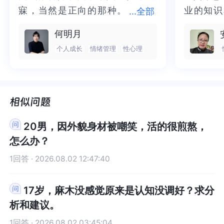
在我能想到的，就以上这些了。希望我以上的回答
想到的，就以上这些了。希望我以上的回答对题主
寐，当然是正向的那种。
寐，当然是正向的那种。二十多年
业的知识
业的知识
...
全部
对题主你有所帮助及启发。我是答主天天好好学
你有所帮助及启发。我是答主天天好好学习。在壹
二十多年的抑塞之气一点点剥离开
的抑塞之气一点点剥离开来，觉得
为我点亮
前行的路
何明月
习。在壹心理这里，世界和我爱着你。祝好哦！
心理这里，世界和我爱着你。祝好哦！
来，觉得不必再踽踽独行，也不必
不必再踽踽独行，也不必再困于桎
我喘不过
气的情绪
个人成长
情绪管理
性心理
再困于桎梏，更不必觉得这半生所
梏，更不必觉得这半生所积，靡有
逐渐释然
然。感谢
积，靡有孑遗。“行到水穷处，坐看
孑遗。“行到水穷处，坐看云起
光芒，也
也让我有
云起时”，此后大概不必再负着旧日
时”，此后大概不必再负着旧日前
气。真心
感谢您，
前行。
行。
好咨询师
师！
20男，因外貌身材被嘲笑，活的很煎熬，
怎么办？
1回答 · 2026.08.02 12:47:40
17岁，麻木没感觉原来是认知没调好？求分
析和建议。
1回答 · 2026.08.02 03:45:04