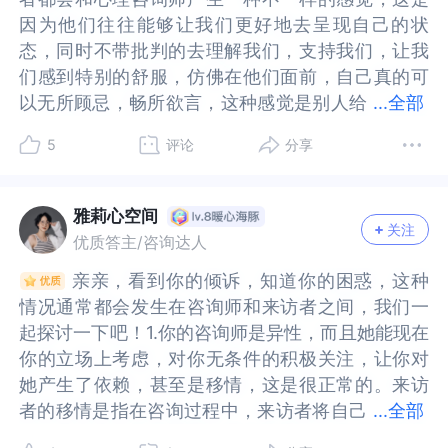
而很多得失心
而很多得失心
自己不能信任咨询师？……无论什么，只有拿出来讨
能信任咨询师？……无论什么，只有拿出来讨论才有
因为他们往往能够让我们更好地去呈现自己的状
因为他们往往能够让我们更好地去呈现自己的状
或者很烦恼她会怎么想我
或者很烦恼她会怎么想我
论才有机会获得转化，心理咨询师不是猜心的神
机会获得转化，心理咨询师不是猜心的神仙，彼此
态，同时不带批判的去理解我们，支持我们，让我
态，同时不带批判的去理解我们，支持我们，让我
请问我该怎么办....该继续和她咨商吗? 如果要坦白,
请问我该怎么办....该继续和她咨商吗? 如果要坦白,
仙，彼此信任，坦诚交流，专业分析，共同成长，
信任，坦诚交流，专业分析，共同成长，这条路并
们感到特别的舒服，仿佛在他们面前，自己真的可
们感到特别的舒服，仿佛在他们面前，自己真的可
我真的能讲出来吗...
我真的能讲出来吗...
这条路并不是坦途，深入分析是痛苦的，有勇气走
不是坦途，深入分析是痛苦的，有勇气走下去，不
以无所顾忌，畅所欲言，这种感觉是别人给
以无所顾忌，畅所欲言，这种感觉是别人给不了
...
全部
下去，不容易！
容易！
不了的，但也诞生出一个问题，就是你现在遇到
的，但也诞生出一个问题，就是你现在遇到的，对
5
评论
分享
的，对心理咨询师的“移情”。移情现象，在咨询时
心理咨询师的“移情”。移情现象，在咨询时很容易
很容易发生，这是很正常的，但如果过于依赖心理
发生，这是很正常的，但如果过于依赖心理咨询
咨询师，或者产生了一些超越咨访关系的情况，就
师，或者产生了一些超越咨访关系的情况，就需要
雅莉心空间
关注
需要来访者多留意，和咨询师探讨，该如何去面对
来访者多留意，和咨询师探讨，该如何去面对与解
优质答主/咨询达人
与解决，又或者是否需要更换新的咨询师，以达到
决，又或者是否需要更换新的咨询师，以达到更好
亲亲，看到你的倾诉，知道你的困惑，这种
亲亲，看到你的倾诉，知道你的困惑，这种
更好地帮助来访的求助。在您的这个情况里面，还
地帮助来访的求助。在您的这个情况里面，还是建
情况通常都会发生在咨询师和来访者之间，我们一
情况通常都会发生在咨询师和来访者之间，我们一
是建议您能如实的和咨询师聊一下目前的状况，一
议您能如实的和咨询师聊一下目前的状况，一般来
起探讨一下吧！1.你的咨询师是异性，而且她能现在
起探讨一下吧！1.你的咨询师是异性，而且她能现在
般来说，咨询师是很开放和理解来访者所说的这种
说，咨询师是很开放和理解来访者所说的这种情况
你的立场上考虑，对你无条件的积极关注，让你对
你的立场上考虑，对你无条件的积极关注，让你对
情况的，也会很真诚的和您沟通接下来该如何做，
的，也会很真诚的和您沟通接下来该如何做，才是
她产生了依赖，甚至是移情，这是很正常的。来访
她产生了依赖，甚至是移情，这是很正常的。来访
才是对您最好的选择。既然您选择了做心理咨询，
对您最好的选择。既然您选择了做心理咨询，也觉
者的移情是指在咨询过程中，来访者将自己
者的移情是指在咨询过程中，来访者将自己过去对
...
全部
也觉得对方是能够给予自己帮助的，就应该相信对
得对方是能够给予自己帮助的，就应该相信对方是
过去对生活中某些重要人物的情感会太多投射到咨
生活中某些重要人物的情感会太多投射到咨询师身
方是会有更好地解决方案的，也希望我们在做咨询
会有更好地解决方案的，也希望我们在做咨询时，