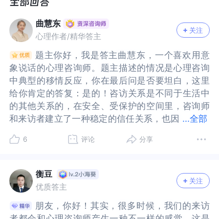
我突然觉得心理师好倾听我好站在我的立场想
我突然觉得心理师好倾听我好站在我的立场想
突然觉得她比之前那个女生好多了
突然觉得她比之前那个女生好多了
曲慧东
但明知道理智上她是我的心理师 我要和她合作解决
但明知道理智上她是我的心理师 我要和她合作解决
关注
心理作者/精华答主
我的心理问题
我的心理问题
题主你好，我是答主曲慧东，一个喜欢用意
题主你好，我是答主曲慧东，一个喜欢用意
但我竟然会咨商外时间找她的社群,不过我没有加好
但我竟然会咨商外时间找她的社群,不过我没有加好
象说话的心理咨询师。题主描述的情况是心理咨询
象说话的心理咨询师。题主描述的情况是心理咨询
友跟传讯息
友跟传讯息
中典型的移情反应，你在最后问是否要坦白，这里
中典型的移情反应，你在最后问是否要坦白，这里
而且也只有找找而已
而且也只有找找而已
给你肯定的答复：是的！咨访关系是不同于生活中
给你肯定的答复：是的！咨访关系是不同于生活中
的其他关系的，在安全、受保护的空间里，咨询师
的其他关系的，在安全、受保护的空间里，咨询师
还有我有时候会有幻想一下,可能跟她亲密的画面之
还有我有时候会有幻想一下,可能跟她亲密的画面之
和来访者建立了一种稳定的信任关系，也因
和来访者建立了一种稳定的信任关系，也因此，我
...
全部
类的
类的
此，我们能够更深入地探讨内心中不能为外人道的
们能够更深入地探讨内心中不能为外人道的想法、
6
评论
分享
又或者幻想会有其他条件很好的男生跟她在一起而
又或者幻想会有其他条件很好的男生跟她在一起而
想法、欲望，在专业的设置下，坦诚内心的想法，
欲望，在专业的设置下，坦诚内心的想法，并得到
感到敌意
感到敌意
并得到分析和梳理，是有效获得成长的关键！当然
分析和梳理，是有效获得成长的关键！当然这个部
总之就是我之前晕船某个女生,对她的想法通通都转
总之就是我之前晕船某个女生,对她的想法通通都转
这个部分确实也需要咨询师有一定的承接能力，不
分确实也需要咨询师有一定的承接能力，不过这是
衡豆
移到现在的心理师上......
移到现在的心理师上......
关注
过这是咨询师需要考虑的议题，而作为来访者，如
咨询师需要考虑的议题，而作为来访者，如果在咨
优质答主
果在咨访关系中还要维护一个“好”来访的形象，那
访关系中还要维护一个“好”来访的形象，那需要了
朋友，你好！其实，很多时候，我们的来访
朋友，你好！其实，很多时候，我们的来访
现在很烦恼,最近和她心理咨商完都没有比较放松,反
现在很烦恼,最近和她心理咨商完都没有比较放松,反
需要了解：是什么让自己不能卸下面具？是什么让
解：是什么让自己不能卸下面具？是什么让自己不
者都会和心理咨询师产生一种不一样的感觉，这是
者都会和心理咨询师产生一种不一样的感觉，这是