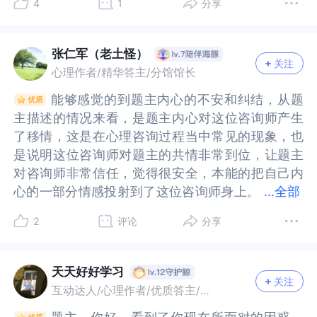
4
1
分享
询师身上的过程。2.你要怎么处理和应对？其实产
上的过程。2.你要怎么处理和应对？其实产生移情
时，都能坦诚的面对自己的内心，而不是顾忌太
都能坦诚的面对自己的内心，而不是顾忌太多，这
生移情是可以跟你的咨询师探讨的，她会跟你一起
是可以跟你的咨询师探讨的，她会跟你一起协商应
多，这样是不利于心理咨询的。最后，也希望你能
样是不利于心理咨询的。最后，也希望你能找到自
协商应对的方法。她不会乱想你的，受过专业培训
对的方法。她不会乱想你的，受过专业培训的咨询
找到自己的解决办法，既能很好的完成咨询，也能
己的解决办法，既能很好的完成咨询，也能让自己
张仁军（老土怪）
关注
的咨询师都知道这种情况的发生，也有应对的策
师都知道这种情况的发生，也有应对的策略。无外
让自己不至于受到对咨询师移情的影响，得到心理
不至于受到对咨询师移情的影响，得到心理上的疗
心理作者/精华答主/分馆馆长
略。无外乎会有两种结果，你的咨询师自己可以接
乎会有两种结果，你的咨询师自己可以接纳你的移
上的疗愈。世界和我爱着你！
愈。世界和我爱着你！
能够感觉的到题主内心的不安和纠结，从题
能够感觉的到题主内心的不安和纠结，从题
纳你的移情，也能很好的处理，你们探讨了一种好
情，也能很好的处理，你们探讨了一种好的应对方
主描述的情况来看，是题主内心对这位咨询师产生
主描述的情况来看，是题主内心对这位咨询师产生
的应对方式，那么你们的咨询就可以持续下去。还
式，那么你们的咨询就可以持续下去。还有一种可
了移情，这是在心理咨询过程当中常见的现象，也
了移情，这是在心理咨询过程当中常见的现象，也
有一种可能是，你的咨询师自己无法接纳，也不知
能是，你的咨询师自己无法接纳，也不知道要如何
是说明这位咨询师对题主的共情非常到位，让题主
是说明这位咨询师对题主的共情非常到位，让题主
道要如何处理，她可能就需要请督导师来协助她，
处理，她可能就需要请督导师来协助她，或者她直
对咨询师非常信任，觉得很安全，本能的把自己内
对咨询师非常信任，觉得很安全，本能的把自己内
或者她直接接受不了，只能转介绍给其他人，也是
接接受不了，只能转介绍给其他人，也是有可能
心的一部分情感投射到了这位咨询师身上。
心的一部分情感投射到了这位咨询师身上。这种正
...
全部
有可能的。过程中，你不用有太大的负担，正常合
的。过程中，你不用有太大的负担，正常合理和她
这种正常的现象可以把它在咨询过程中表达出来，
常的现象可以把它在咨询过程中表达出来，告知这
理和她探讨就好了。以上，供你参考，谢谢
探讨就好了。以上，供你参考，谢谢
2
评论
分享
告知这位咨询师，这样可以帮助咨询师进一步了解
位咨询师，这样可以帮助咨询师进一步了解题主的
题主的心理动态和情况，便于更合理有效的解决困
心理动态和情况，便于更合理有效的解决困扰题主
扰题主的问题，帮助题主尽快更好的走出抑郁焦虑
的问题，帮助题主尽快更好的走出抑郁焦虑的困
天天好好学习
关注
的困扰，能够恢复正常的社会工作和生活。
扰，能够恢复正常的社会工作和生活。
互动达人/心理作者/优质答主/故事达人