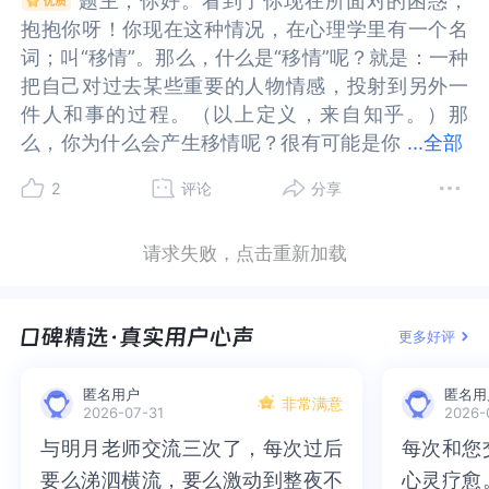
题主，你好。看到了你现在所面对的困惑，
题主，你好。看到了你现在所面对的困惑，
抱抱你呀！你现在这种情况，在心理学里有一个名
抱抱你呀！你现在这种情况，在心理学里有一个名
词；叫“移情”。那么，什么是“移情”呢？就是：一种
词；叫“移情”。那么，什么是“移情”呢？就是：一种
把自己对过去某些重要的人物情感，投射到另外一
把自己对过去某些重要的人物情感，投射到另外一
件人和事的过程。（以上定义，来自知乎。）那
件人和事的过程。（以上定义，来自知乎。）那
么，你为什么会产生移情呢？很有可能是你
么，你为什么会产生移情呢？很有可能是你觉得咨
...
全部
觉得咨询师，她年纪比较大；有点像你理想中的母
询师，她年纪比较大；有点像你理想中的母亲。结
2
评论
分享
亲。结果，你就把对她的尊崇仰慕之情；误读成是
果，你就把对她的尊崇仰慕之情；误读成是爱情。
爱情。所以，题主；你现在该怎么办呢？建议你把
所以，题主；你现在该怎么办呢？建议你把现在的
请求失败，点击重新加载
现在的困惑，告诉现在你的咨询师。如果咨询师，
困惑，告诉现在你的咨询师。如果咨询师，她觉得
她觉得没法处理你的问题；会把你转介到其他异性
没法处理你的问题；会把你转介到其他异性的心理
的心理咨询师那里。可以尝试换去其他异性的心理
咨询师那里。可以尝试换去其他异性的心理咨询师
更多好评
咨询师那里去，看看你这奇怪的想法；还会不会出
那里去，看看你这奇怪的想法；还会不会出现。如
现。如果不会出现，那么就有可能是符合你理想型
果不会出现，那么就有可能是符合你理想型母亲；
匿名用户
匿名用
母亲；并没有出现在另外你换到的心理咨询师去。
并没有出现在另外你换到的心理咨询师去。如果还
非常满意
2026-07-31
2026-
如果还是会有移情的出现，那么有可能你只适合找
是会有移情的出现，那么有可能你只适合找同性的
与明月老师交流三次了，每次过后
与明月老师交流三次了，每次过后
每次和您
每次和您
同性的咨询师；做心理咨询。衷心祝福题主你现在
咨询师；做心理咨询。衷心祝福题主你现在所面对
要么涕泗横流，要么激动到整夜不
要么涕泗横流，要么激动到整夜不
心灵疗愈
心灵疗愈
所面对的问题，能够早日得到一个有效的解决。现
的问题，能够早日得到一个有效的解决。现在我能