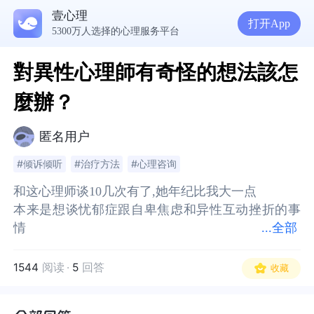
壹心理
打开App
5300万人选择的心理服务平台
對異性心理師有奇怪的想法該怎
麼辦？
匿名用户
#倾诉倾听
#治疗方法
#心理咨询
和这心理师谈10几次有了,她年纪比我大一点
和这心理师谈10几次有了,她年纪比我大一点
本来是想谈忧郁症跟自卑焦虑和异性互动挫折的事
本来是想谈忧郁症跟自卑焦虑和异性互动挫折的事
情
情
...
全部
谈了几次后好不容易不晕船某个女生了
谈了几次后好不容易不晕船某个女生了
1544
阅读
·
5
回答
收藏
却发现自己把晕船对象 好像变成心理师了= =
却发现自己把晕船对象 好像变成心理师了= =