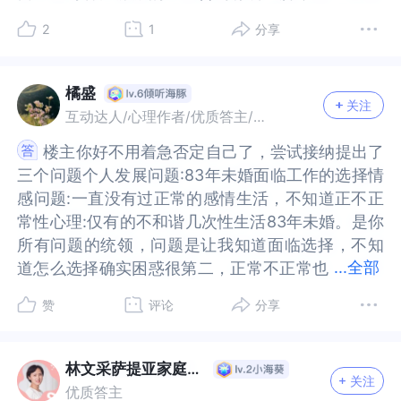
然心理咨询有相应的流派，但是一般心理咨询师采
咨询有相应的流派，但是一般心理咨询师采用的都
2
1
分享
用的都是整合式咨询。也就是说有主要的咨询流
是整合式咨询。也就是说有主要的咨询流派，在咨
派，在咨询过程中也会有其他的流派的技术。所以
询过程中也会有其他的流派的技术。所以楼主可以
楼主可以选择自己想要的咨询师流派。其次，可以
选择自己想要的咨询师流派。其次，可以让你的心
橘盛
关注
让你的心理医生推荐心理咨询师。
理医生推荐心理咨询师。
互动达人/心理作者/优质答主/故事达人
楼主你好不用着急否定自己了，尝试接纳提出了
楼主你好不用着急否定自己了，尝试接纳提出了
三个问题个人发展问题:83年未婚面临工作的选择情
三个问题个人发展问题:83年未婚面临工作的选择情
感问题:一直没有过正常的感情生活，不知道正不正
感问题:一直没有过正常的感情生活，不知道正不正
常性心理:仅有的不和谐几次性生活83年未婚。是你
常性心理:仅有的不和谐几次性生活83年未婚。是你
所有问题的统领，问题是让我知道面临选择，不知
所有问题的统领，问题是让我知道面临选择，不知
...
全部
道怎么选择确实困惑很第二，正常不正常也
道怎么选择确实困惑很第二，正常不正常也有一部
有一部分决定了，自己看法，是不是只是看到了，
分决定了，自己看法，是不是只是看到了，有时候
赞
评论
分享
有时候是自己家的太多可放松一下，世界和我爱着
是自己家的太多可放松一下，世界和我爱着你
你
林文采萨提亚家庭陪伴中心
关注
优质答主