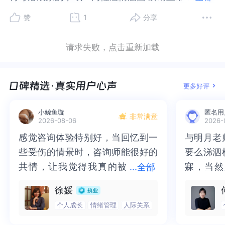
的感情生活，无外乎就是彼此喜欢～彼此顾念～愿
生活，无外乎就是彼此喜欢～彼此顾念～愿意为了
赞
1
分享
意为了这段关系负责～学习、成长、经营一个和谐
这段关系负责～学习、成长、经营一个和谐的婚
的婚姻。每一段和谐的婚姻都具备两大特点:一、发
姻。每一段和谐的婚姻都具备两大特点:一、发展出
请求失败，点击重新加载
展出处理冲突的能力。二、发展出友情。每一段感
处理冲突的能力。二、发展出友情。每一段感情/婚
情/婚姻都会经历三大关卡:一、男人女人大不同(不
姻都会经历三大关卡:一、男人女人大不同(不仅包括
仅包括性驱力/感受/要求不同）二、天生气质大不同
性驱力/感受/要求不同）二、天生气质大不同(林文
更多好评
(林文采博士说:人类婚姻的难处是，我们总是爱上不
采博士说:人类婚姻的难处是，我们总是爱上不同气
同气质类型的人，如果人格成熟度足够，其实跟谁
质类型的人，如果人格成熟度足够，其实跟谁结婚
小鲸鱼璇
匿名用
结婚都能快乐。）三、原生家庭大不同(价值观/金钱
都能快乐。）三、原生家庭大不同(价值观/金钱观/
非常满意
2026-08-06
2026-
观/休闲时间的分配/生活习惯等等的不同，都会引发
休闲时间的分配/生活习惯等等的不同，都会引发一
感觉咨询体验特别好，当回忆到一
感觉咨询体验特别好，当回忆到一
与明月老
与明月老
一系列冲突不和谐。）建议跟随林文采萨提亚模式
系列冲突不和谐。）建议跟随林文采萨提亚模式的
些受伤的情景时，咨询师能很好的
些受伤的情景时，咨询师能很好的
要么涕泗
要么涕泗
的咨询师学习成长，萨提亚模式四大治疗目标就是:
咨询师学习成长，萨提亚模式四大治疗目标就是:
共情，让我觉得我真的被
共情，让我觉得我真的被抱住了。
寐，当然
寐，当然
一、提高自我价值/自信；二、成为更好的抉择者；
一、提高自我价值/自信；二、成为更好的抉择者；
...
全部
三、更加负责任；四、更加一致性(身心灵和谐一
三、更加负责任；四、更加一致性(身心灵和谐一
抱住了。咨询完我会感觉，内心有
咨询完我会感觉，内心有一部分未
二十多年
的抑塞之
徐媛
致)。你可以根据自己的感觉找到匹配的咨询师，也
致)。你可以根据自己的感觉找到匹配的咨询师，也
一部分未处理的情绪被注意到了，
处理的情绪被注意到了，而且当咨
来，觉得
不必再踽
相信你可以通过努力成为更好的自己，做好适合的
相信你可以通过努力成为更好的自己，做好适合的
个人成长
情绪管理
人际关系
而且当咨询师准确说出我当时的情
询师准确说出我当时的情绪，我感
再困于桎
梏，更不
工作，拥有一段美好的感情/婚姻。🌹
工作，拥有一段美好的感情/婚姻。🌹
绪，我感觉当时那个弱小的小女孩
觉当时那个弱小的小女孩被看到
积，靡有
孑遗。“