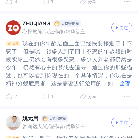
3
1
分享
留型，那么可以选择“认知行为疗法”。认知行为疗
那么可以选择“认知行为疗法”。认知行为疗法：主
展成这样子的变化，旨在为了更好地帮助患者看到
展成这样子的变化，旨在为了更好地帮助患者看到
法：主要着眼点是通过调整来访者的认知，改变其
要着眼点是通过调整来访者的认知，改变其对人或
坚持正规服药治疗的好转。【3】康复期的“精分心
坚持正规服药治疗的好转。【3】康复期的“精分心
对人或对事的看法与态度，达到改善心态的目的。
对事的看法与态度，达到改善心态的目的。认知行
理咨询/治疗”，就是为了提高依从性的一个支持性的
理咨询/治疗”，就是为了提高依从性的一个支持性的
ZHUQIANG
关注
认知行疗法的实用性非常强，也能与其他各种心理
疗法的实用性非常强，也能与其他各种心理咨询技
认知的治疗，主要是一些行为训练，帮助把自己的
认知的治疗，主要是一些行为训练，帮助把自己的
心探教练/认证作家/精华答主
咨询技术实现综合运用，是解决心理问题的“利
术实现综合运用，是解决心理问题的“利器”。有助
生活打理好，可能的情况，能够参加适合自己的工
生活打理好，可能的情况，能够参加适合自己的工
现在的你年龄层面上面已经快要接近四十不
现在的你年龄层面上面已经快要接近四十不
器”。有助于使思维模式正常化。治疗目的不在
于使思维模式正常化。治疗目的不在于“治愈”，而
作/劳动，以帮助病患提高生活自己能力和工作的适
作/劳动，以帮助病患提高生活自己能力和工作的适
惑了，但是呢，很多人到了四十不惑的年龄段的时
惑了，但是呢，很多人到了四十不惑的年龄段的时
于“治愈”，而在于帮助患者建立独立工作的能力，
在于帮助患者建立独立工作的能力，管理他们的精
应能力等，同时还会来帮助疾病康复并预防复发
应能力等，同时还会来帮助疾病康复并预防复发
候实际上仍然会有很多疑惑，多少人到老都仍然是
候实际上仍然会有很多疑惑，多少人到老都仍然是
管理他们的精神分裂症状，并减少他们在日常生活
神分裂症状，并减少他们在日常生活中感受经历的
等。第二，关于“精分患者”的生活、工作和注意事
等。第二，关于“精分患者”的生活、工作和注意事
少年，仍然有心中的梦想去追寻。通过你的那些描
少年，仍然有心中的梦想去追寻。通过你的那些描
中感受经历的痛苦。如果属于未分化型，那么则需
痛苦。如果属于未分化型，那么则需要去医院寻求
项等。【1】其实，现实中的“精分患者”，就像题主
项等。【1】其实，现实中的“精分患者”，就像题主
述，也可以看到你现在的一个具体情况，你现在是
述，也可以看到你现在的一个具体情况，你现在是
要去医院寻求精神科医生的帮助。祝你生活愉快！
精神科医生的帮助。祝你生活愉快！
已经被“精分症状”困扰多年还能有自己的渴望及想
已经被“精分症状”困扰多年还能有自己的渴望及想
精神分裂症患者，这是需要进行治疗的，如
精神分裂症患者，这是需要进行治疗的，如果已经
...
全部
法，这已经很不容易了，尤其是渴望走出“精神分裂
法，这已经很不容易了，尤其是渴望走出“精神分裂
果已经确诊了那么最好还是让自己呀听从医嘱的基
确诊了那么最好还是让自己呀听从医嘱的基础上让
症”的阴霾，寻找价值，寻找工作。【2】康复期
症”的阴霾，寻找价值，寻找工作。【2】康复期
2
1
分享
础上让自己接受药物治疗与心理咨询。你现在不单
自己接受药物治疗与心理咨询。你现在不单单是面
的“精分”患者可以主动去找适合自己的工作的。不
的“精分”患者可以主动去找适合自己的工作的。不
单是面对精神分裂的治疗问题，还有自己现在是未
对精神分裂的治疗问题，还有自己现在是未婚想要
过工作最好具有这样几个特点：①不要从事熬夜的
过工作最好具有这样几个特点：①不要从事熬夜的
婚想要有一个婚姻状况上面的突破，这也是可以去
有一个婚姻状况上面的突破，这也是可以去思考
姚元启
工作，切忌过度的劳累的工作；②建议做一些轻松
工作，切忌过度的劳累的工作；②建议做一些轻松
关注
思考的，看看是否有知根知底的人愿意和你相处在
的，看看是否有知根知底的人愿意和你相处在一起
咨询达人/心理作者/优质答主
压力不大的工作，以免压力过大导致复发，比如，
压力不大的工作，以免压力过大导致复发，比如，
一起共度余生。而同时呢，你也面临工作的选择，
共度余生。而同时呢，你也面临工作的选择，一个
档案管理员、工厂工人等；③根据病情真实情况，
档案管理员、工厂工人等；③根据病情真实情况，