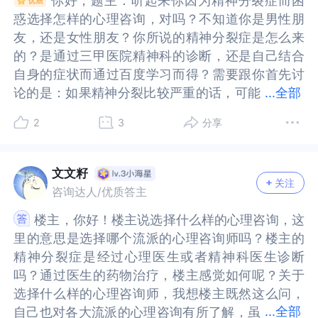
你好，题主：听起来你因为精神分裂症而困
你好，题主：听起来你因为精神分裂症而困
一个人可以看到自己的专业经验还有自己真正可以
人可以看到自己的专业经验还有自己真正可以做些
正规服药的基础上，坚持服药，不要自行减药、停
正规服药的基础上，坚持服药，不要自行减药、停
惑选择怎样的心理咨询，对吗？不知道你是男性朋
惑选择怎样的心理咨询，对吗？不知道你是男性朋
做些什么，可能有一些事情是你可以尝试的。即使
什么，可能有一些事情是你可以尝试的。即使自己
药和换药，一切遵医嘱！（避免精神分裂症的高复
药和换药，一切遵医嘱！（避免精神分裂症的高复
友，还是女性朋友？你所说的精神分裂症是怎么来
友，还是女性朋友？你所说的精神分裂症是怎么来
自己当下还不是特别清楚自己要做些什么工作。至
当下还不是特别清楚自己要做些什么工作。至少你
发率）【3】平时生活中，避免可能诱发疾病的刺
发率）【3】平时生活中，避免可能诱发疾病的刺
的？是通过三甲医院精神科的诊断，还是自己结合
的？是通过三甲医院精神科的诊断，还是自己结合
少你能够确定自己的人品还有三观正面，这就是非
能够确定自己的人品还有三观正面，这就是非常难
激：避免看惊险、凶杀、悲剧性的小说、画报、连
激：避免看惊险、凶杀、悲剧性的小说、画报、连
自身的症状而通过百度学习而得？需要跟你首先讨
自身的症状而通过百度学习而得？需要跟你首先讨
常难得的，建议你去进行相应的职业性格测试，让
得的，建议你去进行相应的职业性格测试，让你看
环画、电视、电影等等，以免增加刺激，防止加重
环画、电视、电影等等，以免增加刺激，防止加重
论的是：如果精神分裂比较严重的话，可能
论的是：如果精神分裂比较严重的话，可能首先需
...
全部
你看看自己适合什么类型的工作，最好是那种不需
看自己适合什么类型的工作，最好是那种不需要太
病情。【4】尽量保持乐观心态：精神分裂症患者每
病情。【4】尽量保持乐观心态：精神分裂症患者每
首先需要考虑药物的帮助？另外如果精神分裂症如
要考虑药物的帮助？另外如果精神分裂症如果是家
要太多脑力的工作以免给自己的大脑形成太多压
多脑力的工作以免给自己的大脑形成太多压力，你
天要保持乐观心态，多与家人沟通交流，确保自己
天要保持乐观心态，多与家人沟通交流，确保自己
2
3
分享
果是家族的遗传导致的，可能需要考虑终身的服
族的遗传导致的，可能需要考虑终身的服药，甚至
力，你也可以让自己在平台寻找合适的心理咨询师
也可以让自己在平台寻找合适的心理咨询师进行调
先能够有一个良好的心态接纳自己，逐渐提升自己
先能够有一个良好的心态接纳自己，逐渐提升自己
药，甚至是心理治疗也很难全部治愈？如果精神分
是心理治疗也很难全部治愈？如果精神分裂症属于
进行调理，自己的感情与职业规划都可以看看，加
理，自己的感情与职业规划都可以看看，加油哦。Z
的面对生活的勇气和力量。❤以上，是针对题主问
的面对生活的勇气和力量。❤以上，是针对题主问
裂症属于后天的重大创伤事件造成的，并且病人具
后天的重大创伤事件造成的，并且病人具有很好的
油哦。ZQ🐬
Q🐬
文文籽
题我的理解与回复，希望能够给题主带来些积极有
题我的理解与回复，希望能够给题主带来些积极有
关注
有很好的认知和反省功能，我个人认为选择精神分
认知和反省功能，我个人认为选择精神分析是最好
咨询达人/优质答主
益的启发和帮助！~~~~~~~~我是壹心人阳光，世
益的启发和帮助！~~~~~~~~我是壹心人阳光，世
析是最好的选择。另外沙盘游戏疗法，人本主义也
的选择。另外沙盘游戏疗法，人本主义也有可能帮
界和我爱着你❤
界和我爱着你❤
楼主，你好！楼主说选择什么样的心理咨询，这
楼主，你好！楼主说选择什么样的心理咨询，这
有可能帮助到来访者，但是对于人格的整合，目前
助到来访者，但是对于人格的整合，目前精神分析
里的意思是选择哪个流派的心理咨询师吗？楼主的
里的意思是选择哪个流派的心理咨询师吗？楼主的
精神分析相对效果更好，缺点是需要持续的时间
相对效果更好，缺点是需要持续的时间产，咨询费
精神分裂症是经过心理医生或者精神科医生诊断
精神分裂症是经过心理医生或者精神科医生诊断
产，咨询费用比较贵。还有一种可能，那就是药物
用比较贵。还有一种可能，那就是药物治疗加精神
吗？通过医生的药物治疗，楼主感觉如何呢？关于
吗？通过医生的药物治疗，楼主感觉如何呢？关于
治疗加精神分析的配合，这需要结合医院的诊断才
分析的配合，这需要结合医院的诊断才能作出决
选择什么样的心理咨询师，我想楼主既然这么问，
选择什么样的心理咨询师，我想楼主既然这么问，
能作出决定。最后，祝你早日康复！
定。最后，祝你早日康复！
...
全部
自己也对各大流派的心理咨询有所了解，虽
自己也对各大流派的心理咨询有所了解，虽然心理