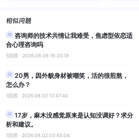
被看到了，做完咨询，确实内心感
了，做完咨询，确实内心感觉轻快
云起时”
时”，此
觉轻快了很多，感觉轻松了。很感
了很多，感觉轻松了。很感谢咨询
前行。
行。
谢咨询师姐姐！
师姐姐！
咨询师的技术共情让我难受，焦虑型依恋适
合心理咨询吗
5回答 · 2026.08.06 16:35:19
20男，因外貌身材被嘲笑，活的很煎熬，
怎么办？
1回答 · 2026.08.02 12:47:40
17岁，麻木没感觉原来是认知没调好？求分
析和建议。
1回答 · 2026.08.02 03:45:04