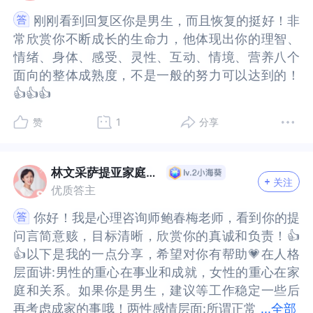
刚刚看到回复区你是男生，而且恢复的挺好！非
刚刚看到回复区你是男生，而且恢复的挺好！非
常欣赏你不断成长的生命力，他体现出你的理智、
常欣赏你不断成长的生命力，他体现出你的理智、
情绪、身体、感受、灵性、互动、情境、营养八个
情绪、身体、感受、灵性、互动、情境、营养八个
面向的整体成熟度，不是一般的努力可以达到的！
面向的整体成熟度，不是一般的努力可以达到的！
👍👍👍
👍👍👍
赞
1
分享
林文采萨提亚家庭陪伴中心
关注
优质答主
你好！我是心理咨询师鲍春梅老师，看到你的提
你好！我是心理咨询师鲍春梅老师，看到你的提
问言简意赅，目标清晰，欣赏你的真诚和负责！👍
问言简意赅，目标清晰，欣赏你的真诚和负责！👍
👍以下是我的一点分享，希望对你有帮助💗在人格
👍以下是我的一点分享，希望对你有帮助💗在人格
层面讲:男性的重心在事业和成就，女性的重心在家
层面讲:男性的重心在事业和成就，女性的重心在家
庭和关系。如果你是男生，建议等工作稳定一些后
庭和关系。如果你是男生，建议等工作稳定一些后
...
全部
再考虑成家的事哦！两性感情层面:所谓正常
再考虑成家的事哦！两性感情层面:所谓正常的感情