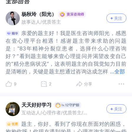
杨秋玲（阳光）
关注
故事达人/优质答主
亲爱的题主好！我是医生咨询师阳光，感恩
亲爱的题主好！我是医生咨询师阳光，感恩
在壹心理平台相遇！感谢题主带来求助的问题
在壹心理平台相遇！感谢题主带来求助的问题
是：“83年精神分裂症患者，选择什么心理咨询
是：“83年精神分裂症患者，选择什么心理咨询
好？”看到题主能够来壹心理提问并渴望改变自己
好？”看到题主能够来壹心理提问并渴望改变自己
的“精分患病状况”，这表明题主的自我觉知力目前
的“精分患病状况”，这表明题主的自我觉知力目前
是清晰的，关键是题主想通过咨询达成怎样
是清晰的，关键是题主想通过咨询达成怎样的目
...
全部
的目标？或许，咨询目标的现实还与具体“精分”的
标？或许，咨询目标的现实还与具体“精分”的实情
9
2
分享
实情有关？这里，就题主带来的话题，很愿意分享
有关？这里，就题主带来的话题，很愿意分享我的
我的思考与想法，仅供参考。~~~~~~~~先来梳理
思考与想法，仅供参考。~~~~~~~~先来梳理一下
一下题主想要具体求助的问题，并尝试加以分析
题主想要具体求助的问题，并尝试加以分析——个
天天好好学习
关注
——个人发展问题:83年未婚面临工作的选择——即
人发展问题:83年未婚面临工作的选择——即使
互动达人/心理作者/优质答主/故事达人
使是“精分”也是可以回归正常生活工作、婚育的，
是“精分”也是可以回归正常生活工作、婚育的，但
题主，你好。看到了你现在所面对的困惑，
题主，你好。看到了你现在所面对的困惑，
但是需要主治医师给予一些前提判断为妥当。情感
是需要主治医师给予一些前提判断为妥当。情感问
抱抱你呀！你现在遇到的是：心理咨询方面的一些
抱抱你呀！你现在遇到的是：心理咨询方面的一些