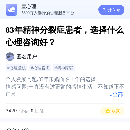
壹心理
打开App
5300万人选择的心理服务平台
83年精神分裂症患者，选择什么
心理咨询好？
匿名用户
#心理危机
#心理咨询
#精神障碍
个人发展问题:83年未婚面临工作的选择
个人发展问题:83年未婚面临工作的选择
情感问题:一直没有过正常的感情生活，不知道正不
情感问题:一直没有过正常的感情生活，不知道正不
正常
正常
...
全部
性心理:仅有的不和谐几次性生活，性心理应该是正
性心理:仅有的不和谐几次性生活，性心理应该是正
常的
常的
3429
阅读
·
9
回答
收藏
其它三观应该是正常的
其它三观应该是正常的