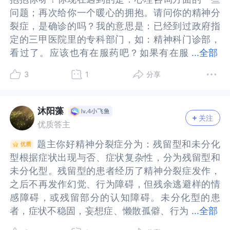
问题:一直没有过正常的感情生活，不知道正不正常
题:一直没有过正常的感情生活，不知道正不正常
问题；再次给你一个暖心的拥抱。请问你的精神分
问题；再次给你一个暖心的拥抱。请问你的精神分
——或许，是因为自己患病的原因还是？任何人对
——或许，是因为自己患病的原因还是？任何人对
裂症，是确诊的吗？我的意思是：已经到过政府指
裂症，是确诊的吗？我的意思是：已经到过政府指
感情生活的渴望是很正常的，现实中能否“知遇”却
感情生活的渴望是很正常的，现实中能否“知遇”却
定的三甲医院里的专科部门，如：精神科门诊部，
定的三甲医院里的专科部门，如：精神科门诊部，
是需要缘分吧？性心理:仅有的不和谐几次性生活，
是需要缘分吧？性心理:仅有的不和谐几次性生活，
看过了。应该也有在服药吧？如果有在服
看过了。应该也有在服药吧？如果有在服药，你要
...
全部
性心理应该是正常的——嗯，认同题主的自我认
性心理应该是正常的——嗯，认同题主的自我认
药，你要找的是：心理治疗师，而不是心理咨询
找的是：心理治疗师，而不是心理咨询师。为什么
知。其它三观应该是正常的。——“三观正常”，题
知。其它三观应该是正常的。——“三观正常”，题
3
1
分享
师。为什么我会这样说呢？因为以上这两者，是有
我会这样说呢？因为以上这两者，是有本质上的区
主的自我觉察力不错，这是你可以利用的资源。针
主的自我觉察力不错，这是你可以利用的资源。针
本质上的区别的。心理咨询师，她没有权利给你下
别的。心理咨询师，她没有权利给你下疾病诊断
对题主的有关求助问题，这里做一个有关的解答，
对题主的有关求助问题，这里做一个有关的解答，
疾病诊断书；她只能给你心理咨询。但是心理治疗
书；她只能给你心理咨询。但是心理治疗师，她就
供题主参考：第一，关于“精神分裂病患”的心理咨
供题主参考：第一，关于“精神分裂病患”的心理咨
沐阳藻
关注
师，她就不一样了。治疗师除了给你下疾病诊断
不一样了。治疗师除了给你下疾病诊断书，还可以
询问题。【1】“精神分裂症”在急性的症状没有控制
询问题。【1】“精神分裂症”在急性的症状没有控制
优质答主
书，还可以给你心理咨询。所以，综上所述；我的
给你心理咨询。所以，综上所述；我的意思是：如
的情况下，是不能做心理咨询的，但是当疾病完全
的情况下，是不能做心理咨询的，但是当疾病完全
题主你好精神分裂症分为：残留型和未分化
题主你好精神分裂症分为：残留型和未分化
意思是：如果你有在服药，那么你要找的就是心理
果你有在服药，那么你要找的就是心理治疗师，而
控制住了，就说是“阳性症状”全部消失了，自知力/
控制住了，就说是“阳性症状”全部消失了，自知力/
型根据症状出现与否、症状复杂性，分为残留型和
型根据症状出现与否、症状复杂性，分为残留型和
治疗师，而不是心理咨询师。衷心祝福题主你现在
不是心理咨询师。衷心祝福题主你现在所面对的问
自制力也开始恢复，在康复期的时候可以做心理咨
自制力也开始恢复，在康复期的时候可以做心理咨
未分化型。残留型的患者经历了精神分裂症发作，
未分化型。残留型的患者经历了精神分裂症发作，
所面对的问题，能够早日得到一个有效的解决。现
题，能够早日得到一个有效的解决。现在我能想到
询。（题主是08年被诊断的，如果一直坚持正规服
询。（题主是08年被诊断的，如果一直坚持正规服
之后不再发作幻觉、行为障碍，但残余逃避样的情
之后不再发作幻觉、行为障碍，但残余逃避样的情
在我能想到的，就以上这些了。希望我以上的回答
的，就以上这些了。希望我以上的回答对题主你有
药治疗的话，现在可是进入到了康复期？）【2】对
药治疗的话，现在可是进入到了康复期？）【2】对
感障碍，或残留部分的认知障碍。未分化型的患
感障碍，或残留部分的认知障碍。未分化型的患
对题主你有所帮助及启发。我是答主天天好好学
所帮助及启发。我是答主天天好好学习。在壹心理
于“精分患者”来说，心理咨询有一部分是针对“精分
于“精分患者”来说，心理咨询有一部分是针对“精分
者，症状不稳固，妄想症、懒散孤僻、行为
者，症状不稳固，妄想症、懒散孤僻、行为障碍同
...
全部
习。在壹心理这里，世界和我爱着你。祝好哦！
这里，世界和我爱着你。祝好哦！
疾病”的，主要是帮助其来恢复他的自制力，帮助其
疾病”的，主要是帮助其来恢复他的自制力，帮助其
障碍同时共存，又称混合型。你的情况如果属于残
时共存，又称混合型。你的情况如果属于残留型，
了解发病期间和治愈期间病情变化，以及怎么会发
了解发病期间和治愈期间病情变化，以及怎么会发