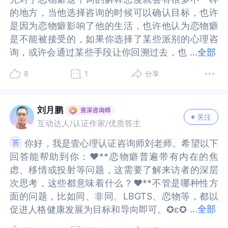
退到后面，作为辅助生殖器快感（比如接吻或者其
为辅助生殖器快感（比如接吻或者其他身体接触行
的地方，当他选择咨询的时候可以确认目标，也许
的地方，当他选择咨询的时候可以确认目标，也许
他身体接触行为）。那些后来被我们当成问题的东
为）。那些后来被我们当成问题的东西，实际上在
是因为恋物癖影响了他的生活，也许他认为恋物癖
是因为恋物癖影响了他的生活，也许他认为恋物癖
西，实际上在我们生命里曾经是重要过的。“恋物
我们生命里曾经是重要过的。“恋物癖”也是类似
是不能被接受的，如果你选择了某些派别的心理咨
是不能被接受的，如果你选择了某些派别的心理咨
癖”也是类似的，只是快感的对象换成了和声音、目
的，只是快感的对象换成了和声音、目光、气味、
询，或许会通过某些手段让你回溯过去，也
询，或许会通过某些手段让你回溯过去，也有可能
...
全部
光、气味、味道、触感有关的东西。要改变这些的
味道、触感有关的东西。要改变这些的话，除非我
有可能某些派别会通过某些惩罚手段让你减少对于
某些派别会通过某些惩罚手段让你减少对于恋物癖
话，除非我们先理解它们对自己的意义，并且能够
们先理解它们对自己的意义，并且能够找到合适的
8
1
分享
恋物癖行为的出现。●关于心理咨询的细节，请问
行为的出现。●关于心理咨询的细节，请问各位对
找到合适的替代物才行。心理咨询的基本目标之
替代物才行。心理咨询的基本目标之一，是让当事
各位对于性心理●发展中固着现象造成的恋物癖，
于性心理●发展中固着现象造成的恋物癖，心理咨
一，是让当事人能够选择适合自己的生活，而不是
人能够选择适合自己的生活，而不是让ta去改变自
心理咨询中●大概采取怎样的过程........固着恋物癖
询中●大概采取怎样的过程........固着恋物癖■■■
让ta去改变自己，让自己符合一个别人的标准。所
己，让自己符合一个别人的标准。所以，实际上咨
刘月鹏
关注
■■■对于恋物癖的咨询过程而事实上恋物癖一般情
对于恋物癖的咨询过程而事实上恋物癖一般情况下
以，实际上咨询会做成什么样，和当事人自己想要
询会做成什么样，和当事人自己想要怎么样关系很
互动达人/认证作家/优质答主
况下只是个人喜好，如果没有涉及违法和扰乱他人
只是个人喜好，如果没有涉及违法和扰乱他人生活
怎么样关系很大，虽然也同样离不开现实中面临的
大，虽然也同样离不开现实中面临的问题和同咨询
你好，我是壹心理认证咨询师刘老师。希望以下
你好，我是壹心理认证咨询师刘老师。希望以下
生活是不需要太过于异类化的，我们的生活中难以
是不需要太过于异类化的，我们的生活中难以避免
问题和同咨询师的互动有关。症状通常是咨询师理
师的互动有关。症状通常是咨询师理解一个人的线
回答能帮助到你：❤️**恋物癖普遍带有内在的焦
回答能帮助到你：❤️**恋物癖普遍带有内在的焦
避免会有各种『癖好』,我们都是不完美的，都会无
会有各种『癖好』,我们都是不完美的，都会无意间
解一个人的线索，真正的目标通常和一个人是怎么
索，真正的目标通常和一个人是怎么看待自己和这
虑、移情或投射等问题，这需要了解来访者的深层
虑、移情或投射等问题，这需要了解来访者的深层
意间把很多东西扛在了身上或者隐藏自己，这不意
把很多东西扛在了身上或者隐藏自己，这不意味着
看待自己和这个世界有关。
个世界有关。
次思考，这些都意味着什么？❤️**不管是哪种性方
次思考，这些都意味着什么？❤️**不管是哪种性方
味着这就是错误的，不意味着就需要治疗不存在的
这就是错误的，不意味着就需要治疗不存在的疾
面的问题，比如同、非同、LBGTS、恋物等，都以
面的问题，比如同、非同、LBGTS、恋物等，都以
疾病，除非这影响了你和其他人的生活，而最常见
病，除非这影响了你和其他人的生活，而最常见的
...
全部
促进人格健康发展为目标和导向即可。✪ε✪
促进人格健康发展为目标和导向即可。✪ε✪我在壹
的姿态是逃避自己内在最真实的感受，用这种方式
姿态是逃避自己内在最真实的感受，用这种方式保
我在壹心理，世界和我爱着你。
心理，世界和我爱着你。
保护着自己，殊不知我们都有再次选择的机会喔。
护着自己，殊不知我们都有再次选择的机会喔。在