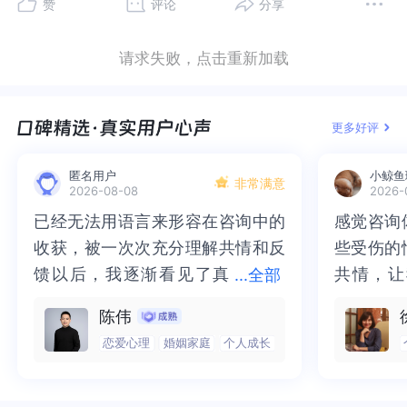
赞
评论
分享
在这被社会评判的过程，我们需要一个缺口，把情
这被社会评判的过程，我们需要一个缺口，把情绪
绪倾泻出来，勇敢地做想要的自己。基本的解释
倾泻出来，勇敢地做想要的自己。基本的解释
请求失败，点击重新加载
和“癖”相似，表示强烈的嗜好、爱好和喜欢，有时
和“癖”相似，表示强烈的嗜好、爱好和喜欢，有时
候过于极端和小众会给人变态的感觉，恋物癖就是
候过于极端和小众会给人变态的感觉，恋物癖就是
对对方的某件物品或者某个身体部位特别喜爱痴狂
对对方的某件物品或者某个身体部位特别喜爱痴狂
更多好评
的地步，不知道你对于恋物癖的角度是怎么看的
的地步，不知道你对于恋物癖的角度是怎么看的
呢，或许可以尝试斟酌什么流派的咨询哦。祝福你
呢，或许可以尝试斟酌什么流派的咨询哦。祝福你
匿名用户
小鲸鱼
新春快乐保持觉察祝好！ZQ
新春快乐保持觉察祝好！ZQ
非常满意
2026-08-08
2026-
已经无法用语言来形容在咨询中的
已经无法用语言来形容在咨询中的
感觉咨询
感觉咨询
收获，被一次次充分理解共情和反
收获，被一次次充分理解共情和反
些受伤的
些受伤的
馈以后，我逐渐看见了真
馈以后，我逐渐看见了真实的那
共情，让
共情，让
...
全部
实的那个“自己”，所有的混沌逐渐
个“自己”，所有的混沌逐渐清晰，
抱住了。
咨询完我
陈伟
清晰，也慢慢找回了内在的力量。
也慢慢找回了内在的力量。虽然不
一部分未
处理的情
恋爱心理
婚姻家庭
个人成长
虽然不知道还要有多久的路要走，
知道还要有多久的路要走，但我很
而且当咨
询师准确
但我很明确的有了方向。“好的咨询
明确的有了方向。“好的咨询师，本
绪，我感
觉当时那
师，本身就具有疗愈性”，在陈老师
身就具有疗愈性”，在陈老师这里，
被看到了
了，做完