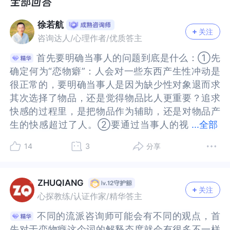
徐若航
关注
咨询达人/心理作者/优质答主
首先要明确当事人的问题到底是什么：①先
首先要明确当事人的问题到底是什么：①先
确定何为“恋物癖”：人会对一些东西产生性冲动是
确定何为“恋物癖”：人会对一些东西产生性冲动是
很正常的，要明确当事人是因为缺少性对象退而求
很正常的，要明确当事人是因为缺少性对象退而求
其次选择了物品，还是觉得物品比人更重要？追求
其次选择了物品，还是觉得物品比人更重要？追求
快感的过程里，是把物品作为辅助，还是对物品产
快感的过程里，是把物品作为辅助，还是对物品产
生的快感超过了人。②要通过当事人的视
生的快感超过了人。②要通过当事人的视角，明确
...
全部
角，明确当事人的问题是怎么给这个人造成痛苦
当事人的问题是怎么给这个人造成痛苦的：或许是
14
3
分享
的：或许是因为自己的道德观念不接受自己的行
因为自己的道德观念不接受自己的行为，或许是在
为，或许是在自己获取快感的过程里和别人存在冲
自己获取快感的过程里和别人存在冲突。我们一般
突。我们一般意义上的“正常性行为”是由很多快感
意义上的“正常性行为”是由很多快感组成的，最终
ZHUQIANG
关注
组成的，最终导致了生殖器性高潮的结果。而之前
导致了生殖器性高潮的结果。而之前的很多性快感
心探教练/认证作家/精华答主
的很多性快感带在人生命的早期或多或少主导过人
带在人生命的早期或多或少主导过人获取快感的方
不同的流派咨询师可能会有不同的观点，首
不同的流派咨询师可能会有不同的观点，首
获取快感的方式，理想情况下，很多其他快感带会
式，理想情况下，很多其他快感带会退到后面，作
先对于恋物癖这个词的解释态度就会有很多不一样
先对于恋物癖这个词的解释态度就会有很多不一样