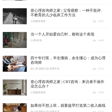
壹心理咨询师之家 | 父母观察：一种不批评、
不教育的儿少临床工作方法
心理服务精选
1520
当一个人开始爱自己时，都有这个表现
心理0时差
1486
四十年行医，半生懂病，余生懂心：成为心理
咨询师
壹心理·朝阳计划-优秀学员
1573
壹心理咨询师之家 | CBT咨询：来访者不做作
业怎么办？
心理服务精选
1498
如果你不想上班，就要趁早打造第二收入曲线
壹心理·朝阳计划-优秀学员
1517