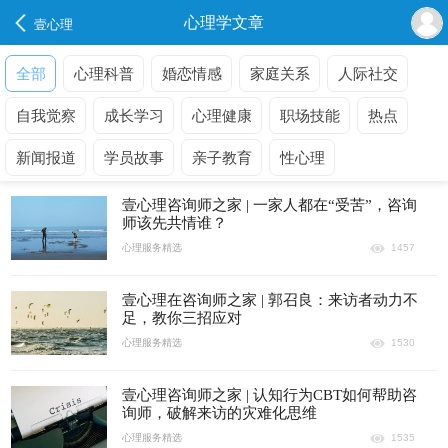
心理学文章
壹心理
全部
心理科普
婚恋情感
家庭关系
人际社交
自我觉察
成长学习
心理健康
职场技能
热点
新闻报道
学员故事
亲子教育
性心理
壹心理咨询师之家 | 一家人都在“受苦”，咨询
师该先共情谁？
心理服务精选
1457
壹心理在咨询师之家 | 郭召良：来访者动力不
足，教你三招应对
心理服务精选
1530
壹心理咨询师之家 | 认知行为CBT如何帮助咨
询师，破解来访的灾难化思维
心理服务精选
1535