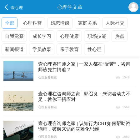
心理学文章
壹心理
全部
心理科普
婚恋情感
家庭关系
人际社交
自我觉察
成长学习
心理健康
职场技能
热点
新闻报道
学员故事
亲子教育
性心理
壹心理咨询师之家 | 一家人都在“受苦”，咨询
师该先共情谁？
心理服务精选
1548
壹心理在咨询师之家 | 郭召良：来访者动力不
足，教你三招应对
心理服务精选
1569
壹心理咨询师之家 | 认知行为CBT如何帮助咨
询师，破解来访的灾难化思维
心理服务精选
1583