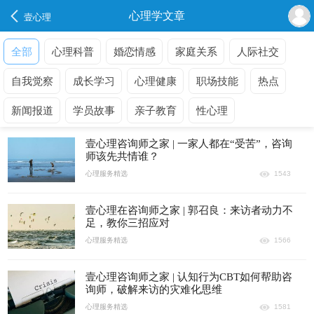
心理学文章
壹心理
全部
心理科普
婚恋情感
家庭关系
人际社交
自我觉察
成长学习
心理健康
职场技能
热点
新闻报道
学员故事
亲子教育
性心理
壹心理咨询师之家 | 一家人都在“受苦”，咨询
师该先共情谁？
心理服务精选
1543
壹心理在咨询师之家 | 郭召良：来访者动力不
足，教你三招应对
心理服务精选
1566
壹心理咨询师之家 | 认知行为CBT如何帮助咨
询师，破解来访的灾难化思维
心理服务精选
1581