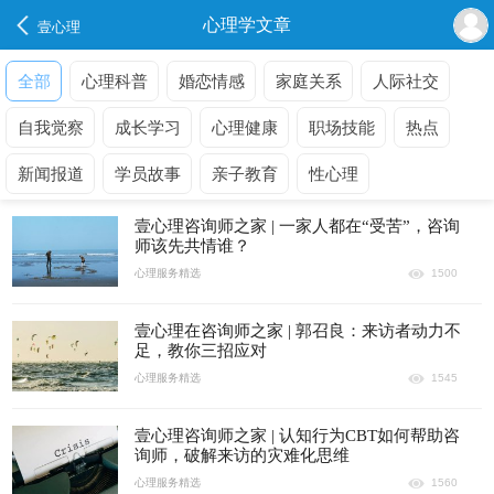
心理学文章
壹心理
全部
心理科普
婚恋情感
家庭关系
人际社交
自我觉察
成长学习
心理健康
职场技能
热点
新闻报道
学员故事
亲子教育
性心理
壹心理咨询师之家 | 一家人都在“受苦”，咨询
师该先共情谁？
心理服务精选
1500
壹心理在咨询师之家 | 郭召良：来访者动力不
足，教你三招应对
心理服务精选
1545
壹心理咨询师之家 | 认知行为CBT如何帮助咨
询师，破解来访的灾难化思维
心理服务精选
1560