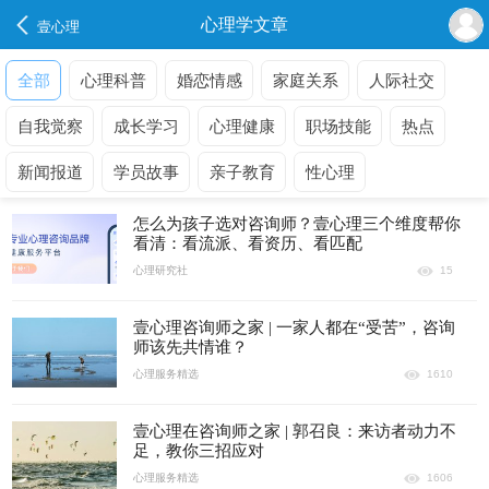
心理学文章
壹心理
全部
心理科普
婚恋情感
家庭关系
人际社交
自我觉察
成长学习
心理健康
职场技能
热点
新闻报道
学员故事
亲子教育
性心理
怎么为孩子选对咨询师？壹心理三个维度帮你
看清：看流派、看资历、看匹配
心理研究社
15
壹心理咨询师之家 | 一家人都在“受苦”，咨询
师该先共情谁？
心理服务精选
1610
壹心理在咨询师之家 | 郭召良：来访者动力不
足，教你三招应对
心理服务精选
1606