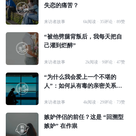
失恋的痛苦？
来访者故事
6k阅读 · 35评论 · 89赞
“被他劈腿背叛后，我每天把自
己灌到烂醉”
来访者故事
2k阅读 · 9评论 · 47赞
“为什么我会爱上一个不堪的
人”：如何从有毒的亲密关系中
走出来？
来访者故事
4k阅读 · 29评论 · 73赞
嫉妒伴侣的前任？这是 “回溯型
嫉妒” 在作祟