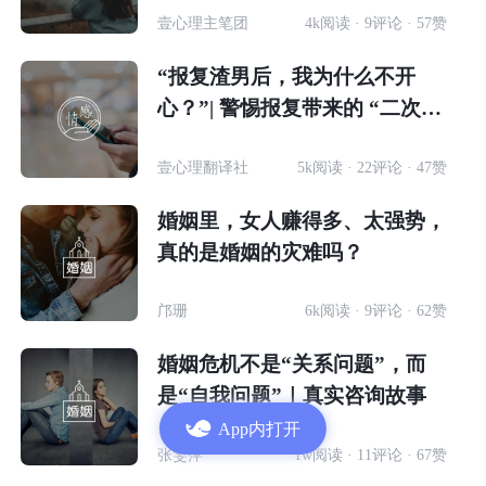
壹心理主笔团
4k阅读 · 9评论 · 57赞
“报复渣男后，我为什么不开
心？”| 警惕报复带来的 “二次伤
害”
壹心理翻译社
5k阅读 · 22评论 · 47赞
婚姻里，女人赚得多、太强势，
真的是婚姻的灾难吗？
邝珊
6k阅读 · 9评论 · 62赞
婚姻危机不是“关系问题”，而
是“自我问题”｜真实咨询故事
App内打开
张雯萍
1w阅读 · 11评论 · 67赞