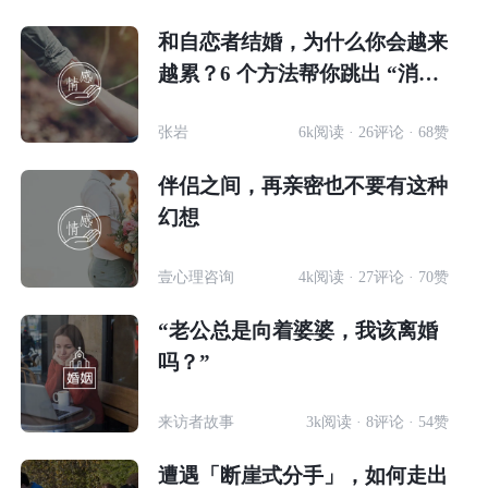
和自恋者结婚，为什么你会越来
越累？6 个方法帮你跳出 “消耗
陷阱”
张岩
6k阅读 · 26评论 · 68赞
伴侣之间，再亲密也不要有这种
幻想
壹心理咨询
4k阅读 · 27评论 · 70赞
“老公总是向着婆婆，我该离婚
吗？”
来访者故事
3k阅读 · 8评论 · 54赞
遭遇「断崖式分手」，如何走出