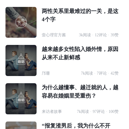
两性关系里最难过的一关，是这
4个字
壹心理官方酱
3k阅读 · 12评论 · 39赞
越来越多女性陷入婚外情，原因
从来不止新鲜感
邝珊
7k阅读 · 7评论 · 42赞
为什么越懂事、越迁就的人，越
容易在婚姻里受重伤？
来访者故事
7k阅读 · 97评论 · 100赞
“报复渣男后，我为什么不开