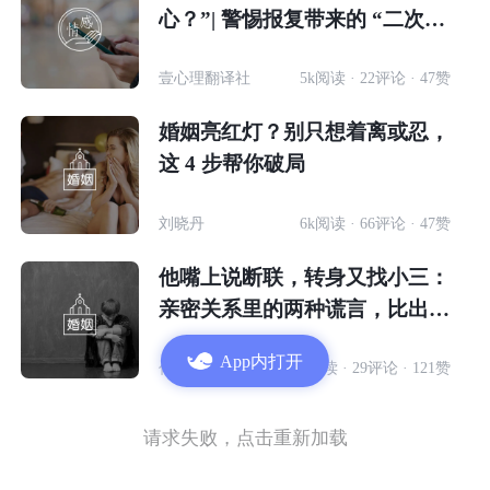
心？”| 警惕报复带来的 “二次伤
害”
壹心理翻译社
5k阅读 · 22评论 · 47赞
婚姻亮红灯？别只想着离或忍，
这 4 步帮你破局
刘晓丹
6k阅读 · 66评论 · 47赞
他嘴上说断联，转身又找小三：
亲密关系里的两种谎言，比出轨
更伤人
App内打开
代桂云
3w阅读 · 29评论 · 121赞
请求失败，点击重新加载