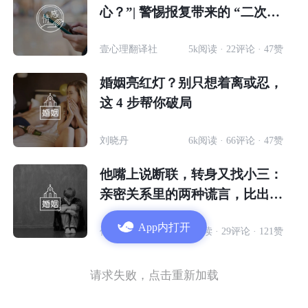
心？”| 警惕报复带来的 “二次伤
害”
壹心理翻译社
5k阅读 · 22评论 · 47赞
婚姻亮红灯？别只想着离或忍，
这 4 步帮你破局
刘晓丹
6k阅读 · 66评论 · 47赞
他嘴上说断联，转身又找小三：
亲密关系里的两种谎言，比出轨
更伤人
App内打开
代桂云
3w阅读 · 29评论 · 121赞
请求失败，点击重新加载