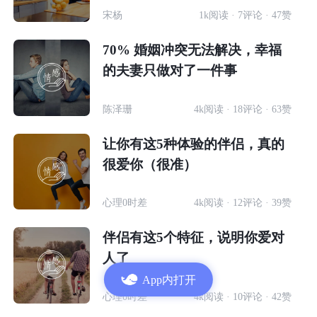
宋杨
1k阅读 · 7评论 · 47赞
70% 婚姻冲突无法解决，幸福
的夫妻只做对了一件事
陈泽珊
4k阅读 · 18评论 · 63赞
让你有这5种体验的伴侣，真的
很爱你（很准）
心理0时差
4k阅读 · 12评论 · 39赞
伴侣有这5个特征，说明你爱对
人了
App内打开
心理0时差
4k阅读 · 10评论 · 42赞