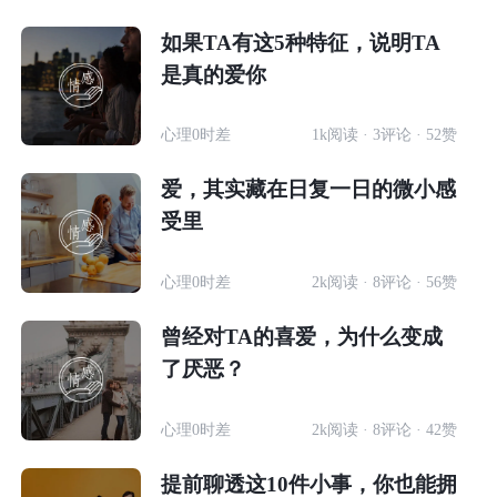
如果TA有这5种特征，说明TA
是真的爱你
心理0时差
1k阅读 · 3评论 · 52赞
爱，其实藏在日复一日的微小感
受里
心理0时差
2k阅读 · 8评论 · 56赞
曾经对TA的喜爱，为什么变成
了厌恶？
心理0时差
2k阅读 · 8评论 · 42赞
提前聊透这10件小事，你也能拥