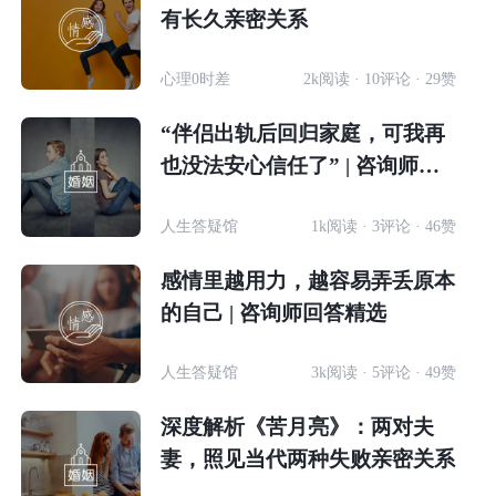
有长久亲密关系
心理0时差
2k阅读 · 10评论 · 29赞
“伴侣出轨后回归家庭，可我再
也没法安心信任了” | 咨询师答
疑精选
人生答疑馆
1k阅读 · 3评论 · 46赞
感情里越用力，越容易弄丢原本
的自己 | 咨询师回答精选
人生答疑馆
3k阅读 · 5评论 · 49赞
深度解析《苦月亮》：两对夫
妻，照见当代两种失败亲密关系