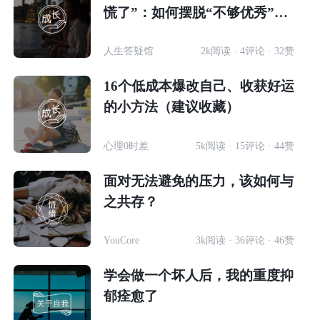
慌了”：如何摆脱“不够优秀”的
焦虑自卑？
人生答疑馆
2k阅读 · 4评论 · 32赞
16个低成本爆改自己、收获好运
的小方法（建议收藏）
心理0时差
5k阅读 · 15评论 · 44赞
面对无法避免的压力，该如何与
之共存？
YouCore
3k阅读 · 36评论 · 46赞
学会做一个坏人后，我的重度抑
郁痊愈了