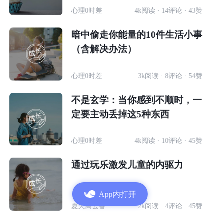
心理0时差
4k阅读 · 14评论 · 43赞
暗中偷走你能量的10件生活小事
（含解决办法）
心理0时差
3k阅读 · 8评论 · 54赞
不是玄学：当你感到不顺时，一
定要主动丢掉这5种东西
心理0时差
4k阅读 · 10评论 · 45赞
通过玩乐激发儿童的内驱力
App内打开
夏天离去春天归来
2k阅读 · 4评论 · 45赞