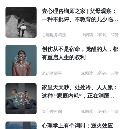
壹心理咨询师之家 | 父母观察：
一种不批评、不教育的儿少临床
工作方法
心理服务精选
1k阅读 · 2评论 · 37赞
创伤从不是宿命，觉醒的人，都
有重启人生的权利
来访者故事
5k阅读 · 8评论 · 65赞
家里天天吵、处处冷、人人累：
这种 “家庭内耗”，正在消磨至
少两代人
壹心理咨询
4k阅读 · 2评论 · 48赞
心理学上有个词叫：逆火效应