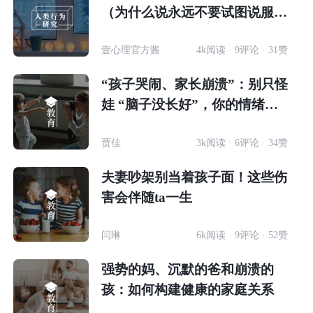
（为什么说永远不要试图说服老
一辈的人
壹心理官方酱
4k阅读 · 9评论 · 31赞
“孩子哭闹、家长崩溃”：别只怪
娃 “脑子没长好”，你的情绪才
是关键
贾佳
3k阅读 · 6评论 · 34赞
夫妻吵架别当着孩子面！这些伤
害会伴随ta一生
闫琳
6k阅读 · 9评论 · 52赞
强势的妈、沉默的爸和崩溃的
孩：如何构建健康的家庭关系