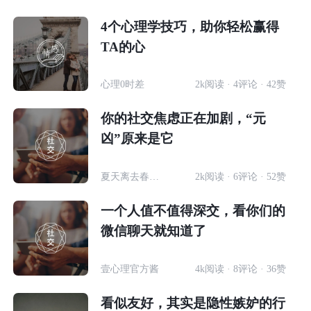
4个心理学技巧，助你轻松赢得
TA的心
心理0时差
2k阅读 · 4评论 · 42赞
你的社交焦虑正在加剧，“元
凶”原来是它
夏天离去春天归来
2k阅读 · 6评论 · 52赞
一个人值不值得深交，看你们的
微信聊天就知道了
壹心理官方酱
4k阅读 · 8评论 · 36赞
看似友好，其实是隐性嫉妒的行