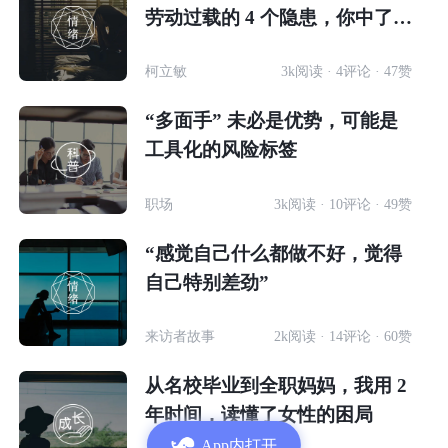
劳动过载的 4 个隐患，你中了几
个？
柯立敏
3k阅读 · 4评论 · 47赞
“多面手” 未必是优势，可能是
工具化的风险标签
职场
3k阅读 · 10评论 · 49赞
“感觉自己什么都做不好，觉得
自己特别差劲”
来访者故事
2k阅读 · 14评论 · 60赞
从名校毕业到全职妈妈，我用 2
年时间，读懂了女性的困局
App内打开