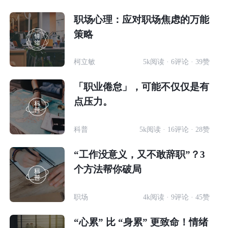
职场心理：应对职场焦虑的万能
策略
柯立敏
5k阅读 · 6评论 · 39赞
「职业倦怠」，可能不仅仅是有
点压力。
科普
5k阅读 · 16评论 · 28赞
“工作没意义，又不敢辞职”？3
个方法帮你破局
职场
4k阅读 · 9评论 · 45赞
“心累” 比 “身累” 更致命！情绪