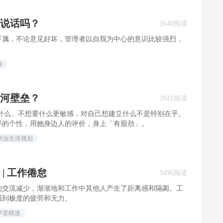
说话吗？
2640阅读
下属，不论意见好坏，管理者以自我为中心的意识比较强烈，
知
河壁垒？
2041阅读
对什么、不想要什么更敏感，对自己想建立什么不是特别在乎。
样的个性，用她身边人的评价，身上「有股劲」。
职业生涯规划
| 工作倦怠
3496阅读
的交流减少，渐渐地和工作中其他人产生了距离感和隔阂。工
感到极度的疲劳和无力。
学堂精选