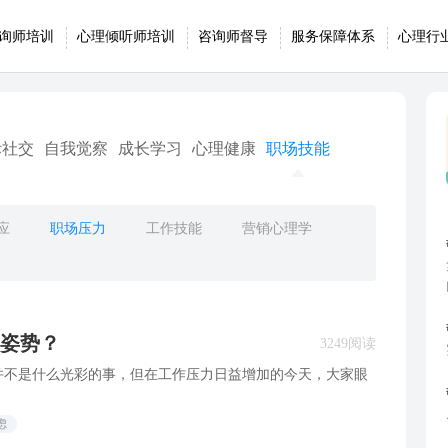
询师培训
心理倾听师培训
咨询师督导
服务保障体系
心理行
际社交
自我觉察
成长学习
心理健康
职场技能
应
职场压力
工作技能
营销心理学
姿势？
3249阅读
并不是什么光彩的事，但在工作压力日益增加的今天，大家眼
虑