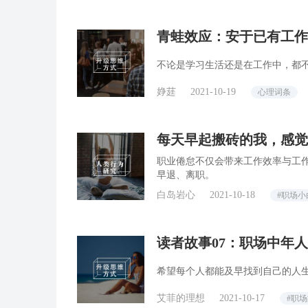
青蛙效应：安于已有工作
不论是学习生活还是在工作中，都
婙莛
2021-10-19
心理词条
每天早起搬砖的我，感觉身
职业倦怠不仅会带来工作效率与工
早退、离职。
白岛岩心
2021-10-18
#职场小
读者故事07：职场中年
希望每个人都能及早找到自己的人
艾菲的理想
2021-10-17
#职