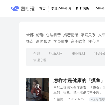
首页
专业心理咨询
即时倾诉
心理咨
全部
鲸选
心理科普
婚恋情感
家庭关系
人
热点
新闻报道
学员故事
亲子教育
性心理
全部
职场人际
职业规划
社会适
管理心理
怎样才是健康的「摸鱼」
虽然从词源的角度来看，「摸鱼」
里的「摸鱼」也只能是忙中小憩。
车轱辘
2021-11-25
#压力与焦