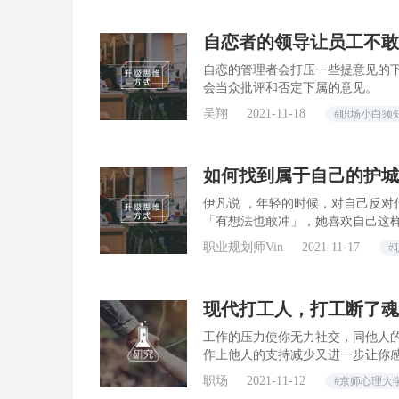
自恋者的领导让员工不敢
自恋的管理者会打压一些提意见的
会当众批评和否定下属的意见。
吴翔
2021-11-18
#职场小白须
如何找到属于自己的护城
伊凡说 ，年轻的时候，对自己反
「有想法也敢冲」，她喜欢自己这
职业规划师Vin
2021-11-17
#
现代打工人，打工断了魂 
工作的压力使你无力社交，同他人
作上他人的支持减少又进一步让你
职场
2021-11-12
#京师心理大