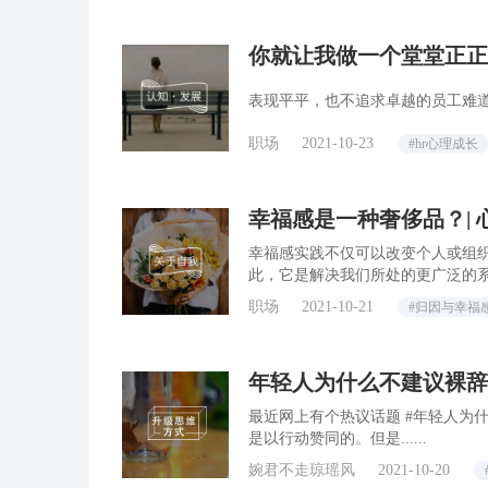
你就让我做一个堂堂正正
表现平平，也不追求卓越的员工难
职场
2021-10-23
#hr心理成长
幸福感是一种奢侈品？| 
幸福感实践不仅可以改变个人或组
此，它是解决我们所处的更广泛的
职场
2021-10-21
#归因与幸福
年轻人为什么不建议裸辞
最近网上有个热议话题 #年轻人为
是以行动赞同的。但是......
婉君不走琼瑶风
2021-10-20