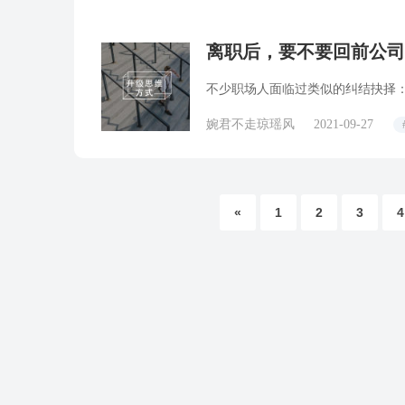
离职后，要不要回前公司
不少职场人面临过类似的纠结抉择
婉君不走琼瑶风
2021-09-27
«
1
2
3
4