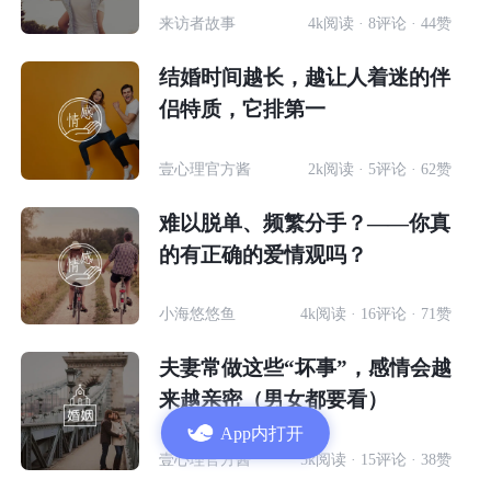
来访者故事
4k阅读 · 8评论 · 44赞
结婚时间越长，越让人着迷的伴
侣特质，它排第一
壹心理官方酱
2k阅读 · 5评论 · 62赞
难以脱单、频繁分手？——你真
的有正确的爱情观吗？
小海悠悠鱼
4k阅读 · 16评论 · 71赞
夫妻常做这些“坏事”，感情会越
来越亲密（男女都要看）
App内打开
壹心理官方酱
5k阅读 · 15评论 · 38赞