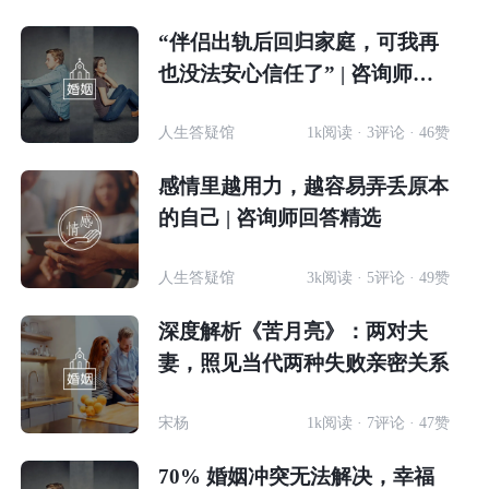
“伴侣出轨后回归家庭，可我再
也没法安心信任了” | 咨询师答
疑精选
人生答疑馆
1k阅读 · 3评论 · 46赞
感情里越用力，越容易弄丢原本
的自己 | 咨询师回答精选
人生答疑馆
3k阅读 · 5评论 · 49赞
深度解析《苦月亮》：两对夫
妻，照见当代两种失败亲密关系
宋杨
1k阅读 · 7评论 · 47赞
70% 婚姻冲突无法解决，幸福