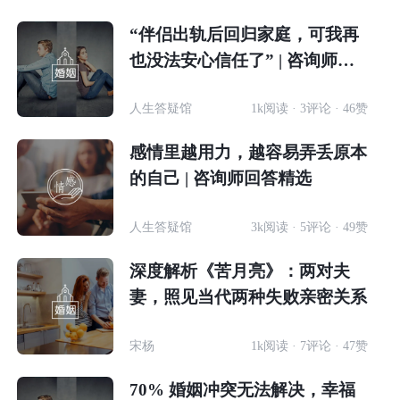
“伴侣出轨后回归家庭，可我再
也没法安心信任了” | 咨询师答
疑精选
人生答疑馆
1k阅读 · 3评论 · 46赞
感情里越用力，越容易弄丢原本
的自己 | 咨询师回答精选
人生答疑馆
3k阅读 · 5评论 · 49赞
深度解析《苦月亮》：两对夫
妻，照见当代两种失败亲密关系
宋杨
1k阅读 · 7评论 · 47赞
70% 婚姻冲突无法解决，幸福