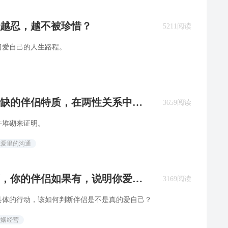
越忍，越不被珍惜？
5211阅读
习爱自己的人生路程。
稀缺的伴侣特质，在两性关系中越
3659阅读
件堆砌来证明。
恋爱里的沟通
西，你的伴侣如果有，说明你爱对
3169阅读
具体的行动，该如何判断伴侣是不是真的爱自己？
婚姻经营