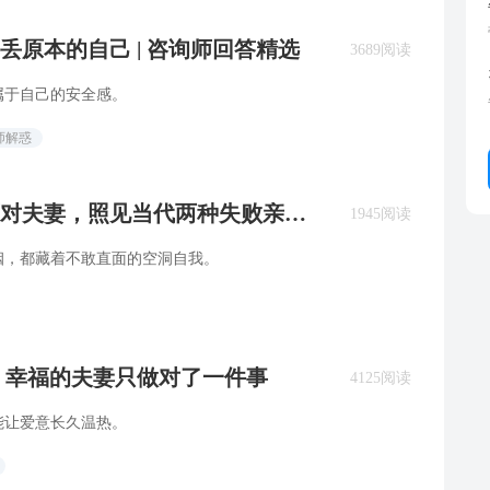
原本的自己 | 咨询师回答精选
3689阅读
属于自己的安全感。
师解惑
对夫妻，照见当代两种失败亲密
1945阅读
姻，都藏着不敢直面的空洞自我。
决，幸福的夫妻只做对了一件事
4125阅读
能让爱意长久温热。