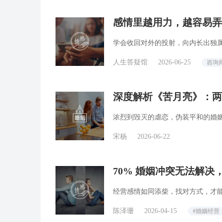
感情里越用力，越容易弄丢
学会收回对外的投射，向内长出独
人生答疑馆
2026-06-25
咨询
深度解析《苦月亮》：两
关系
浓烈到毁灭的虐恋，伪装平和的婚
宋杨
2026-06-22
70% 婚姻冲突无法解
经营感情如同添柴，找对方式，才
陈泽珊
2026-04-15
#婚姻经营