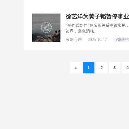
徐艺洋为黄子韬暂停事业
哪里？
“牺牲式陪伴”在亲密关系中很常见
边界，避免消耗。
家姻心理
2025-10-17
#婚姻经
«
1
2
3
4