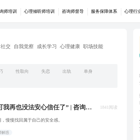
询师培训
心理倾听师培训
咨询师督导
服务保障体系
心理行
际社交
自我觉察
成长学习
心理健康
职场技能
巧
性取向
失恋
出轨
单身
我再也没法安心信任了” | 咨询师
1841阅读
洞，慢慢找回属于自己的安全感。
师解惑