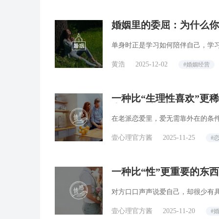
婚姻里的委屈：为什么你
单身时正是学习如何陪伴自己，学
黄浩
2025-12-02
#婚姻经营
一种比“生理性喜欢”更
来越受欢迎
在老派恋爱里，爱无需靠外在的条
壹心理官方酱
2025-11-25
#
一种比“性”更重要的东
人了
对方口口声声说爱自己，却很少有
壹心理官方酱
2025-11-20
#