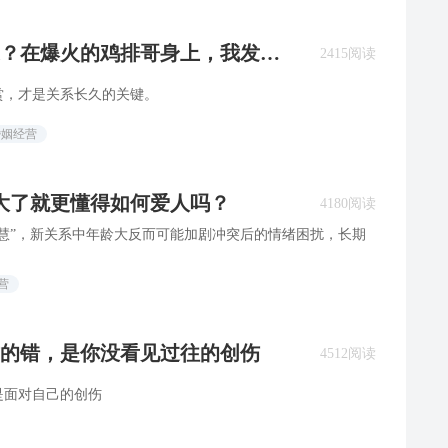
？在爆火的鸡排哥身上，我发现
2415阅读
赏，才是关系长久的关键。
婚姻经营
大了就更懂得如何爱人吗？
4180阅读
慧”，新关系中年龄大反而可能加剧冲突后的情绪困扰，长期
营
的错，是你没看见过往的创伤
4512阅读
是面对自己的创伤