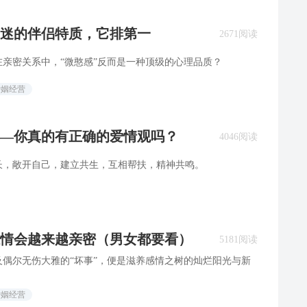
迷的伴侣特质，它排第一
2671阅读
亲密关系中，“微憨感”反而是一种顶级的心理品质？
婚姻经营
—你真的有正确的爱情观吗？
4046阅读
长，敞开自己，建立共生，互相帮扶，精神共鸣。
感情会越来越亲密（男女都要看）
5181阅读
偶尔无伤大雅的“坏事”，便是滋养感情之树的灿烂阳光与新
婚姻经营