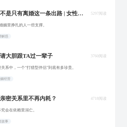
不是只有离婚这一条出路 | 女性成
5297阅读
婚姻里挣扎的人一些支撑。
师解惑
，请大胆跟TA过一辈子
3760阅读
关系中，一个“打猎型伴侣”到底有多珍贵。
婚姻经营
亲密关系里不再内耗？
4718阅读
终究会在依赖里溺亡。
者故事