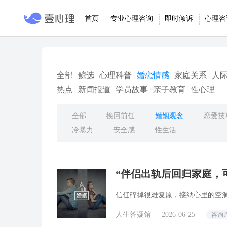
首页
专业心理咨询
即时倾诉
心理咨
全部
鲸选
心理科普
婚恋情感
家庭关系
人
热点
新闻报道
学员故事
亲子教育
性心理
全部
挽回前任
婚姻观念
恋爱技
冷暴力
安全感
性生活
“伴侣出轨后回归家庭，可
答疑精选
信任碎掉很难复原，接纳心里的空
人生答疑馆
2026-06-25
咨询