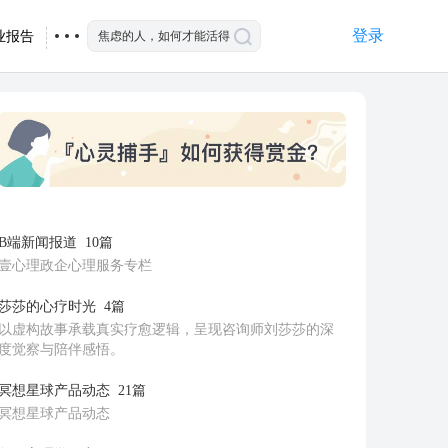
登录
业报告
B端新闻报道
10篇
壹心理政企心理服务专栏
莎莎的心疗时光
4篇
以虚构故事承载真实疗愈逻辑，呈现咨询师刘莎莎的深
度觉察与陪伴感悟。
冥想星球产品动态
21篇
冥想星球产品动态