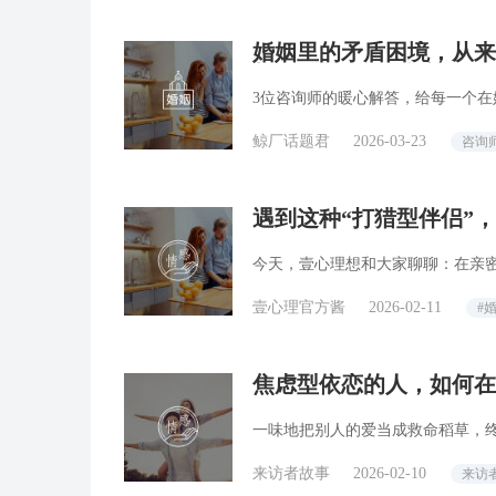
婚姻里的矛盾困境，从来
长·咨询师回答精选
3位咨询师的暖心解答，给每一个在
鲸厂话题君
2026-03-23
咨询
遇到这种“打猎型伴侣”
今天，壹心理想和大家聊聊：在亲密
壹心理官方酱
2026-02-11
#
焦虑型依恋的人，如何在
一味地把别人的爱当成救命稻草，
来访者故事
2026-02-10
来访