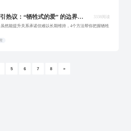
引热议：“牺牲式的爱” 的边界在
3338阅读
，虽然能提升关系承诺但难以长期维持，4个方法帮你把握牺牲
营
5
6
7
8
»