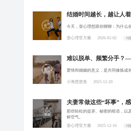
结婚时间越长，越让人着
今天，壹心理想跟你聊聊：为什么在
壹心理官方酱
2026-02-02
#
难以脱单、频繁分手？—
爱情和婚姻的意义，是共同修炼成
小海悠悠鱼
2025-12-20
夫妻常做这些“坏事”，
那些轻松的捉弄、秘密的暗语，以及
鲜空气。
壹心理官方酱
2025-12-16
#