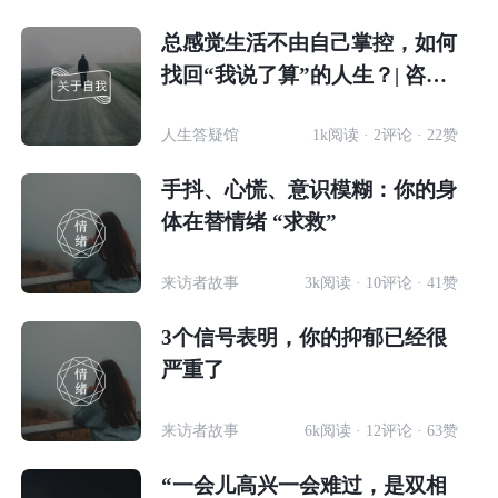
总感觉生活不由自己掌控，如何
找回“我说了算”的人生？| 咨询
师回答精选
人生答疑馆
1k阅读 · 2评论 · 22赞
手抖、心慌、意识模糊：你的身
体在替情绪 “求救”
来访者故事
3k阅读 · 10评论 · 41赞
3个信号表明，你的抑郁已经很
严重了
来访者故事
6k阅读 · 12评论 · 63赞
“一会儿高兴一会难过，是双相