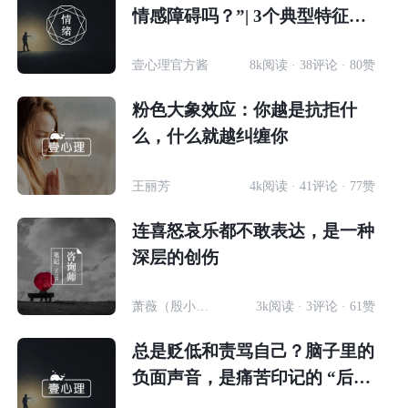
情感障碍吗？”| 3个典型特征帮
你判断
壹心理官方酱
8k阅读 · 38评论 · 80赞
粉色大象效应：你越是抗拒什
么，什么就越纠缠你
王丽芳
4k阅读 · 41评论 · 77赞
连喜怒哀乐都不敢表达，是一种
深层的创伤
萧薇（殷小溦）
3k阅读 · 3评论 · 61赞
总是贬低和责骂自己？脑子里的
负面声音，是痛苦印记的 “后遗
症”