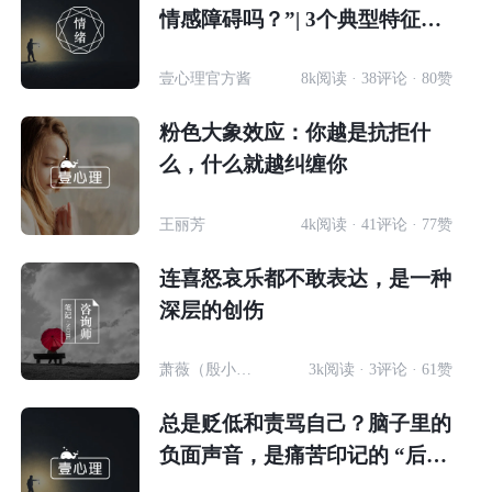
情感障碍吗？”| 3个典型特征帮
你判断
壹心理官方酱
8k阅读 · 38评论 · 80赞
粉色大象效应：你越是抗拒什
么，什么就越纠缠你
王丽芳
4k阅读 · 41评论 · 77赞
连喜怒哀乐都不敢表达，是一种
深层的创伤
萧薇（殷小溦）
3k阅读 · 3评论 · 61赞
总是贬低和责骂自己？脑子里的
负面声音，是痛苦印记的 “后遗
症”