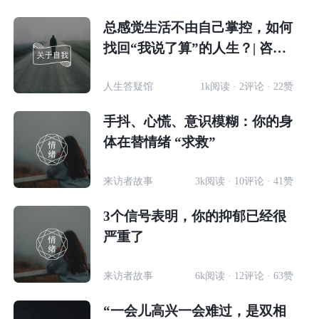
总感觉生活不由自己掌控，如何
找回“我说了算”的人生？| 咨询
师回答精选
人生答疑馆
1k阅读 · 2评论 · 22赞
手抖、心慌、意识模糊：你的身
体在替情绪 “求救”
来访者故事
3k阅读 · 10评论 · 41赞
3个信号表明，你的抑郁已经很
严重了
来访者故事
6k阅读 · 12评论 · 63赞
“一会儿高兴一会难过，是双相