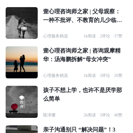
壹心理咨询师之家 | 父母观察：
一种不批评、不教育的儿少临床
工作方法
心理服务精选
1k阅读 · 2评论 · 37赞
壹心理咨询师之家 | 咨询观摩精
华：汤海鹏拆解“母女冲突”
心理服务精选
1k阅读 · 3评论 · 26赞
孩子不想上学，也许不是厌学那
么简单
陈泽珊
2k阅读 · 5评论 · 48赞
亲子沟通别只 “解决问题”！3