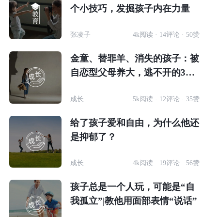
个小技巧，发掘孩子内在力量
张凌子
4k阅读 · 14评论 · 50赞
金童、替罪羊、消失的孩子：被
自恋型父母养大，逃不开的3种
角色
成长
5k阅读 · 12评论 · 35赞
给了孩子爱和自由，为什么他还
是抑郁了？
成长
4k阅读 · 19评论 · 56赞
孩子总是一个人玩，可能是“自
我孤立”|教他用面部表情“说话”