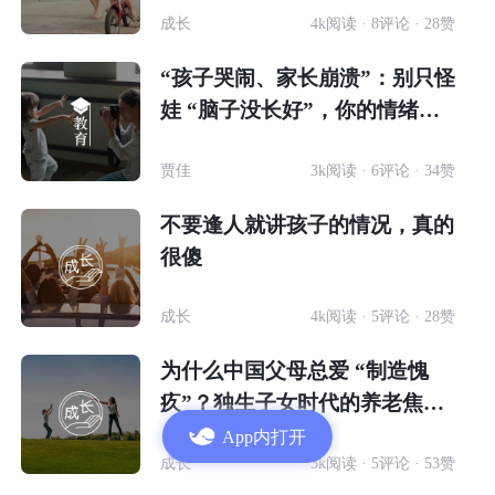
成长
4k阅读 · 8评论 · 28赞
“孩子哭闹、家长崩溃”：别只怪
娃 “脑子没长好”，你的情绪才
是关键
贾佳
3k阅读 · 6评论 · 34赞
不要逢人就讲孩子的情况，真的
很傻
成长
4k阅读 · 5评论 · 28赞
为什么中国父母总爱 “制造愧
疚”？独生子女时代的养老焦
虑，藏着答案
App内打开
成长
3k阅读 · 5评论 · 53赞