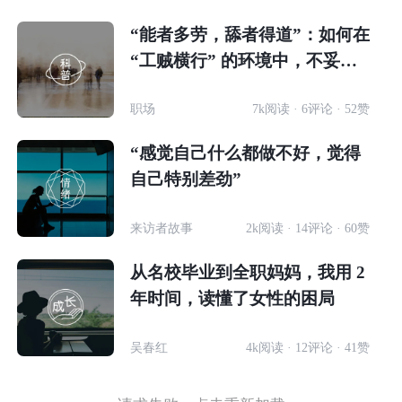
“能者多劳，舔者得道”：如何在
“工贼横行” 的环境中，不妥协
不内耗？
职场
7k阅读 · 6评论 · 52赞
“感觉自己什么都做不好，觉得
自己特别差劲”
来访者故事
2k阅读 · 14评论 · 60赞
从名校毕业到全职妈妈，我用 2
年时间，读懂了女性的困局
吴春红
4k阅读 · 12评论 · 41赞