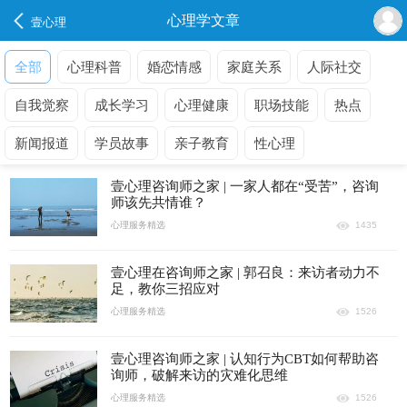
心理学文章
壹心理
全部
心理科普
婚恋情感
家庭关系
人际社交
自我觉察
成长学习
心理健康
职场技能
热点
新闻报道
学员故事
亲子教育
性心理
壹心理咨询师之家 | 一家人都在“受苦”，咨询
师该先共情谁？
心理服务精选
1435
壹心理在咨询师之家 | 郭召良：来访者动力不
足，教你三招应对
心理服务精选
1526
壹心理咨询师之家 | 认知行为CBT如何帮助咨
询师，破解来访的灾难化思维
心理服务精选
1526