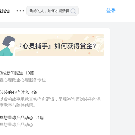
登录
业报告
B端新闻报道
10篇
壹心理政企心理服务专栏
莎莎的心疗时光
4篇
以虚构故事承载真实疗愈逻辑，呈现咨询师刘莎莎的深
度觉察与陪伴感悟。
冥想星球产品动态
21篇
冥想星球产品动态