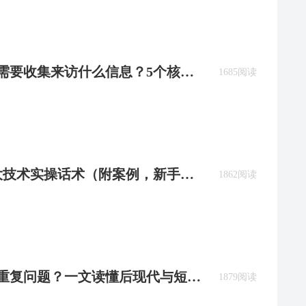
中需要收集来访什么信息？5个核心
1685阅读
7大技术实操话术（附案例，新手请
1862阅读
总在重复问题？一文读懂后现代与短焦
1879阅读