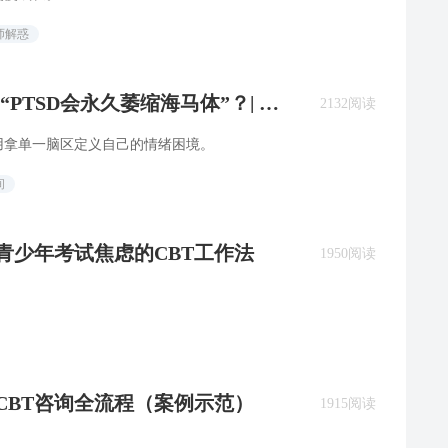
师解惑
PTSD会永久萎缩海马体”？| 流
2132阅读
用拿单一脑区定义自己的情绪困境。
间
，青少年考试焦虑的CBT工作法
1950阅读
的CBT咨询全流程（案例示范）
1915阅读