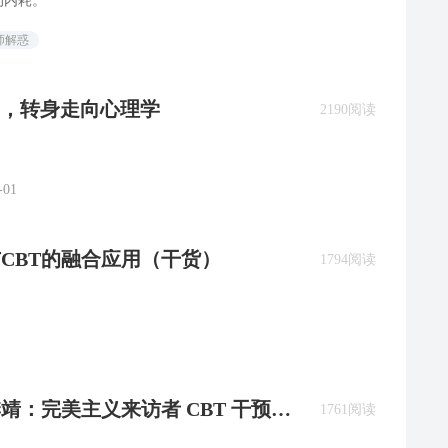
的内耗。
师解惑
摆，转身走向心理学
2190阅读
-01
I与CBT的融合应用（干货）
1794阅读
 季靖：完美主义来访者 CBT 干预实
1761阅读