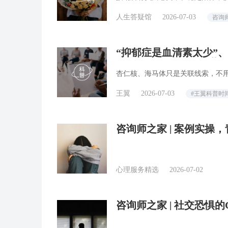
人生答疑馆
2026-07-03
咨询
“抑郁症是血清素太少”、“
传多年的说法并不严谨
杏仁核、海马体只是关联线索，不
王翼
2026-07-03
#王翼科普时
咨询师之家 | 案例实操
心理服务精选
2026-07-02
咨询师之家 | 社交恐惧