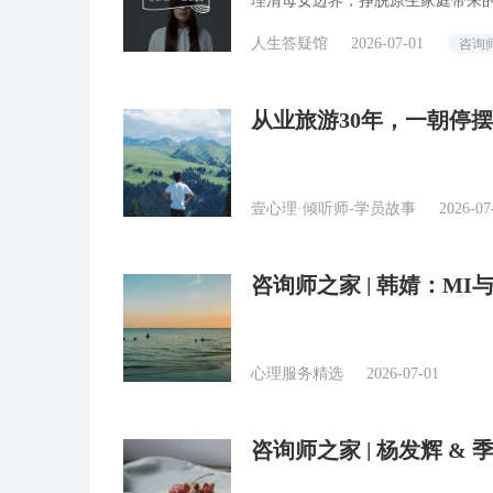
理清母女边界，挣脱原生家庭带来
人生答疑馆
2026-07-01
咨询
从业旅游30年，一朝停
壹心理·倾听师-学员故事
2026-07
咨询师之家 | 韩婧：M
心理服务精选
2026-07-01
咨询师之家 | 杨发辉 &
操笔记