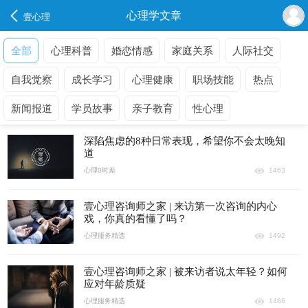
心理学文章
壹心理
全部
心理科普
婚恋情感
家庭关系
人际社交
自我觉察
成长学习
心理健康
职场技能
热点
新闻报道
学员故事
亲子教育
性心理
深陷焦虑的8种日常表现，希望你不会太晚知
道
心理0时差
1463
壹心理咨询师之家 | 来访第一次咨询的内心
戏，你真的看懂了吗？
心理服务精选
1492
壹心理咨询师之家 | 被来访者说太年轻？如何
应对年龄质疑
心理服务精选
1466