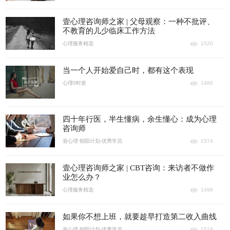
壹心理咨询师之家 | 父母观察：一种不批评、
不教育的儿少临床工作方法
心理服务精选
1520
当一个人开始爱自己时，都有这个表现
心理0时差
1486
四十年行医，半生懂病，余生懂心：成为心理
咨询师
壹心理·朝阳计划-优秀学员
1574
壹心理咨询师之家 | CBT咨询：来访者不做作
业怎么办？
心理服务精选
1498
如果你不想上班，就要趁早打造第二收入曲线
壹心理·朝阳计划-优秀学员
1518