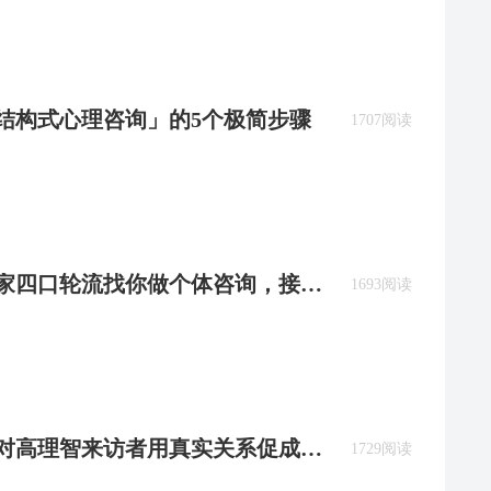
「结构式心理咨询」的5个极简步骤
1707阅读
：一家四口轮流找你做个体咨询，接不
1693阅读
：面对高理智来访者用真实关系促成改
1729阅读