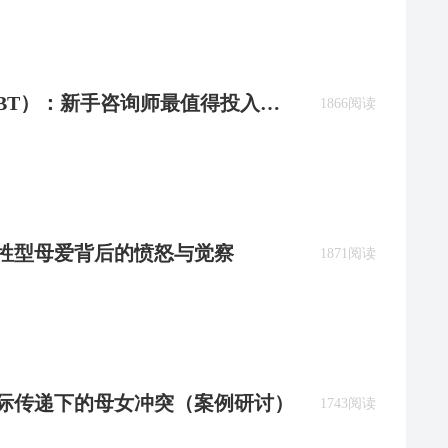
BT）：新手咨询师最值得投入的
1866阅读
牺牲型母爱背后的愤怒与觉察
1871阅读
：代际传递下的母女冲突（案例研讨）
1743阅读