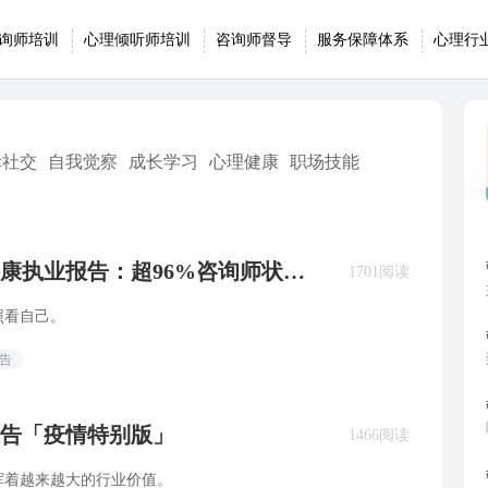
询师培训
心理倾听师培训
咨询师督导
服务保障体系
心理行
际社交
自我觉察
成长学习
心理健康
职场技能
健康执业报告：超96%咨询师状态
1701阅读
照看自己。
告
报告「疫情特别版」
1466阅读
挥着越来越大的行业价值。