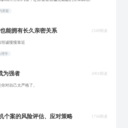
的质疑
你也能拥有长久亲密关系
2349阅读
着坦诚慢慢靠近
心理学
成为强者
2001阅读
是你对自己太严格了。
危机个案的风险评估、应对策略
1756阅读