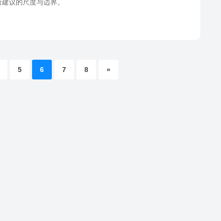
给建议的尺度与边界。
5
6
7
8
»