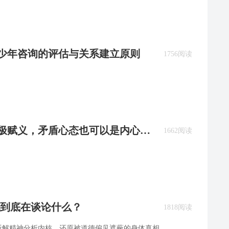
青少年咨询的评估与关系建立原则
1756阅读
：积极赋义，矛盾心态也可以是内心富
1662阅读
他到底在谈论什么？
1818阅读
拆解精神分析内核，还原被道德偏见遮蔽的身体真相。